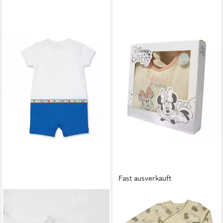
Fast ausverkauft
DISNEY
DISNEY
Strampler Disney Mickey
Strampler Disney Minnie
Maus Baby Kleinkind kurzarm
Maus Baby 4 tlg Set Body