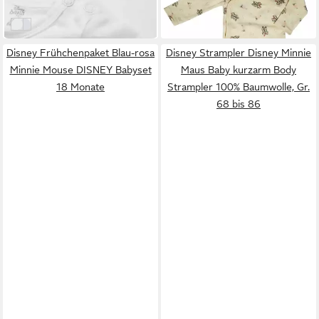
13,95 €
22,90 €
Body Strampler 100%
Hose Lätzchen Mütze
Baumwolle, Gr. 62 bis 92
(Packung Set, 4-tlg) Gr. 56
Weiß
Grau
bis 74, reine Baumwolle
Disney Frühchenpaket Blau-rosa
Disney Strampler Disney Minnie
Minnie Mouse DISNEY Babyset
Maus Baby kurzarm Body
18 Monate
Strampler 100% Baumwolle, Gr.
68 bis 86