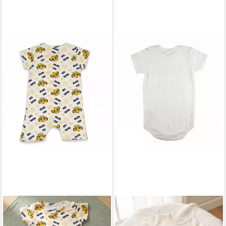
DISNEY
DISNEY
Strampler König der Löwen
Strampler Disney Mickey
Simba Baby Kurzarm
Maus Baby Kleinkind kurzarm