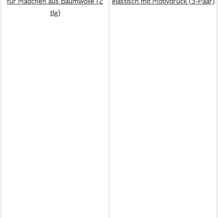
für Mädchen aus Baumwolle (2
elastisch mit Motivdruck (3-Paar)
tlg)