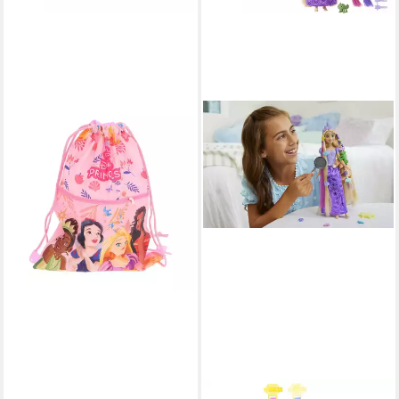
DISNEY PRINCESS
Turnbeutel - Sportbeutel
45x34,5 cm für Kinder
ab 8,25 €
19,95 €
-59%
in 4-5 Werktagen bei dir
DISNEY PRINCESS