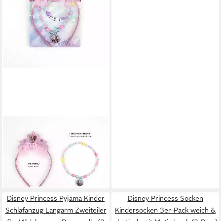
DISNEY
Schmuckset Disney Princess
Schmuckset 3-teiliges Set
9,95 €
Halskette, Armband & Ring
14,95 €
-33%
in 4-5 Werktagen bei dir
Disney Princess Pyjama Kinder
Disney Princess Socken
Schlafanzug Langarm Zweiteiler
Kindersocken 3er-Pack weich &