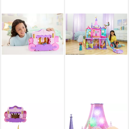
DISNEY PRINCESS
DISNEY PRINCESS
Spielwelt Disney Prinzessin
Puppenhaus Disney
ab 39,90 €
Prinzessin
in 2-3 Werktagen bei dir
189,90 €