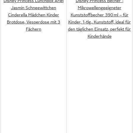
Disney Princess Lunchbox Ariel
Disney Princess Becher -
Jasmin Schneewittchen
Mikrowellengeeigneter
Cinderella Mädchen Kinder
Kunststoffbecher 390 ml – für
Brotdose, Vesperdose mit 3
Kinder, 1-tlg., Kunststoff, ideal für
Fächern
den täglichen Einsatz, perfekt für
Kinderhände