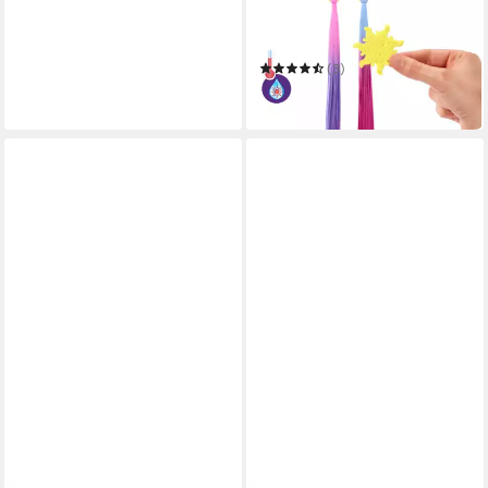
Anziehpuppe Disney
Prinzessin
(3)
ab 27,90 €
in 3-4 Werktagen bei dir