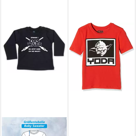
STAR WARS
Print-Shirt Yoda
Star Wars Kinder T-Shirt Rot
11,80 €