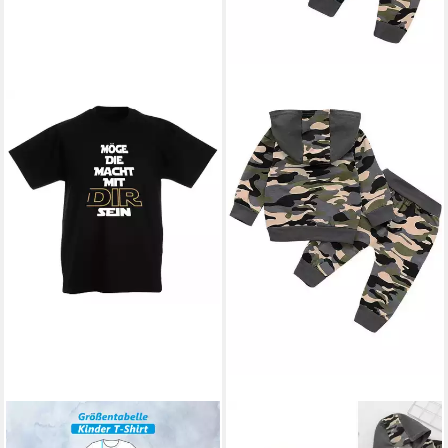
G-GRAPHICS
T-Shirt Möge
GLUCKIDS
Top & Hose Baby