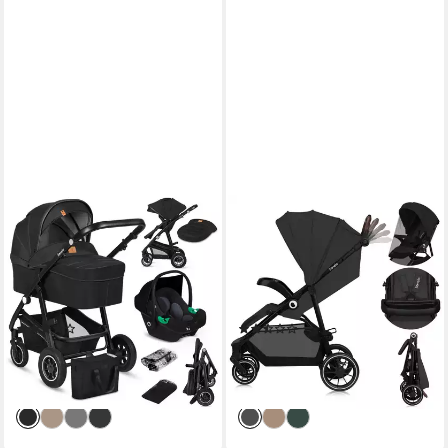
LIONELO
LIONELO
Kombi-Kinderwagen BIANKA
Kombi-Kinderwagen EMMA
3 IN 1, (Set 3in1),
ONE, (Set), Wartungsfreie
Erschwinglicher, hochwertiger
Räder/Einhand-
Kinderwagen
Faltmechanismus/XXL-
(154)
(7)
Verdeck
299,99 €
99,99 €
399,99 €
199,99 €
-25%
-50%
lieferbar - in 2-3 Werktagen bei dir
lieferbar - in 2-3 Werktagen bei dir