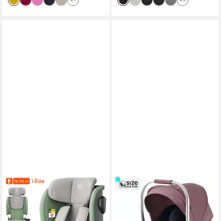
weich, waschbarer Bezug
Kopfstütze, Stützbein,
Belüftet
DALIYA®
DALIYA®
Autokindersitz JOYMAX i-
Babyschale NEOMOVE i-Size
Size Auto-Kindersitz, ISOFIX,
Auto-Kindersitz für Babys –
für Kinder 76-150 cm, 9-36
für NEOMOVE Kinderwagen,