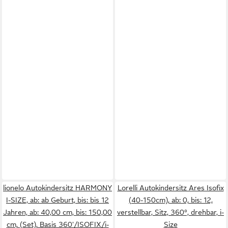
lionelo Autokindersitz HARMONY
Lorelli Autokindersitz Ares Isofix
I-SIZE, ab: ab Geburt, bis: bis 12
(40-150cm), ab: 0, bis: 12,
Jahren, ab: 40,00 cm, bis: 150,00
verstellbar, Sitz, 360°, drehbar, i-
cm, (Set), Basis 360'/ISOFIX/i-
Size