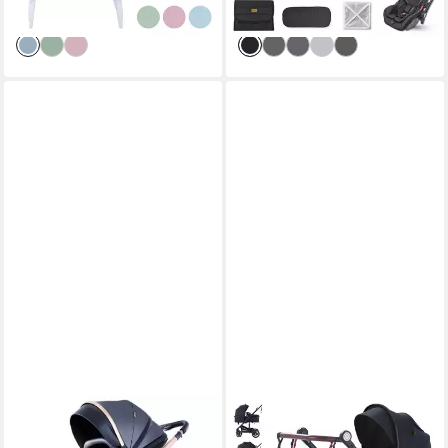
-50%
-65%
Mücken- & Sonnenschutz
lieferbar - in 2-3 Werktagen bei dir
lieferbar - in 3-4 Werktagen bei dir
TPFFAMILY
DALIYA®
Kombi-Kinderwagen
Kombi-Kinderwagen