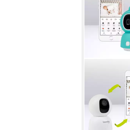
LIONELO
Video-Babyphone BA
Set, Set, Drehbare Ka
Smartphone-
Ansicht/Bewegungse
39,99 €
59,99 €
-33%
lieferbar - in 3-4 Werktag