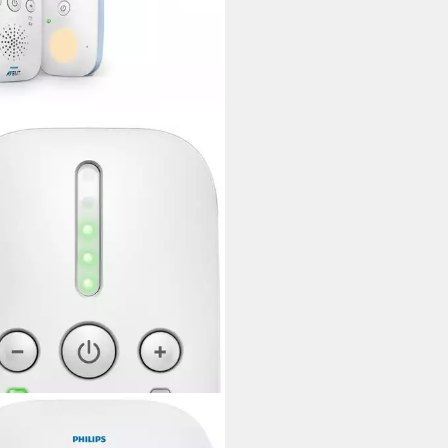
IPS AVENT
phone SCD503/26, mit