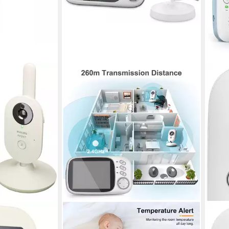
ATHLIX
PHIL
anced
Video-Babyphone Baby Phone
Baby