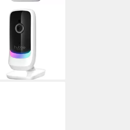
BLE
o-Babyphone Nursery Pal
tial, 2,8 Zoll Diagonaler
bildschirm,
temperatursensor
0 €
UVP
149,99 €
%
rbar - in 2-3 Werktagen bei dir