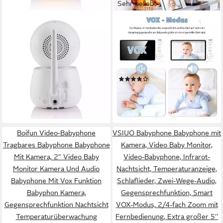
Sehr beliebt
ALECTO
FANNOU
Video-Babyphone
Babyphone 720P mit Kamera
DVM2060C, 1-tlg., HD-
5 Zoll Baby Monitor,
Kamera, digitales Zoomen,
Nachtsicht, Bidirektionales
zwei-Wege-Kommunikation,
Interkom, Zwei-Wege-Audio
(79)
129,99 €
Nachtsicht
VOX-Modus
75,99 €
UVP
117,00 €
11,87 €
mtl. in 12 Raten
Temperaturüberwachung
lieferbar - in 2-3 Werktagen bei dir
-35%
Schlaflied Wecker
lieferbar - in 2-3 Werktagen bei dir
Boifun Video-Babyphone
VSIUO Babyphone Babyphone mit
Tragbares Babyphone Babyphone
Kamera, Video Baby Monitor,
Mit Kamera, 2" Video Baby
Video-Babyphone, Infrarot-
Monitor Kamera Und Audio
Nachtsicht, Temperaturanzeige,
Babyphone Mit Vox Funktion
Schlaflieder, Zwei-Wege-Audio,
Babyphon Kamera,
Gegensprechfunktion, Smart
Gegensprechfunktion Nachtsicht
VOX-Modus, 2/4-fach Zoom mit
Temperaturüberwachung
Fernbedienung, Extra großer 5''