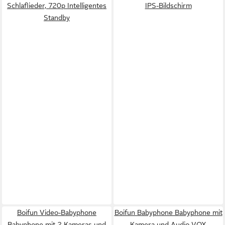
Schlaflieder, 720p Intelligentes
IPS-Bildschirm
Standby
Boifun Video-Babyphone
Boifun Babyphone Babyphone mit
Babyphone mit 2 Kameras und
Kamera und Audio VOX