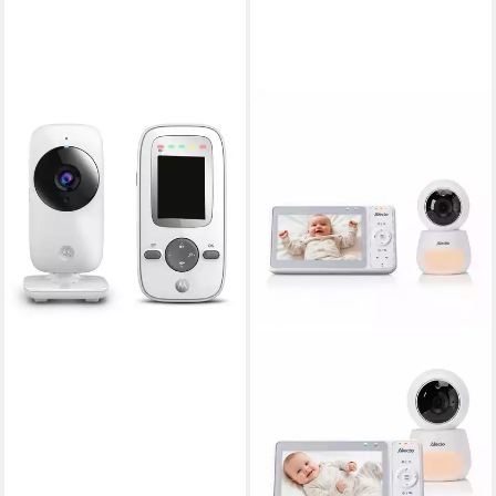
MOTOROLA
Video-Babyphone Motorola
MBP481 Digital Video Baby
Monitor - Weiß
49,90 €
lieferbar - in 3-4 Werktagen bei dir