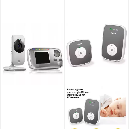
MOTOROLA
Video-Babyphone Motorola
Digitales Audio Babyphone
MBP482
59,90 €
lieferbar - in 3-4 Werktagen bei dir