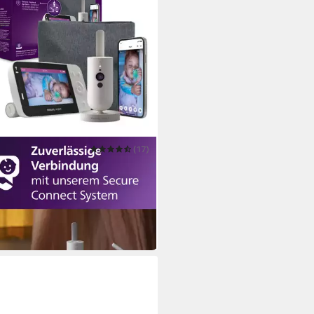
PS AVENT
(17)
o-Babyphone Connected
953/26
99 €
UVP
249,99 €
 €
mtl. in 12 Raten
 Werktagen bei dir