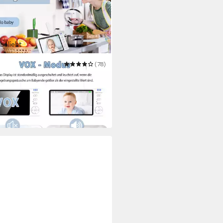
beliebt
OU
(78)
phone 720P mit Kamera 5 Zoll
 Monitor
9 €
UVP
117,00 €
 Werktagen bei dir