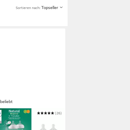
Topseller
Sortieren nach:
beliebt
PS AVENT
(26)
flasche Natural Response
ter-Set Glas für Neugeborene