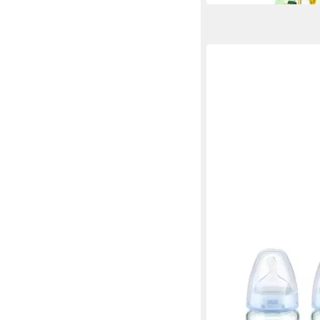
NUK
Babyflasche NUK Firs
Babyflasche aus Glas V
ab 11,99 €
UVP
15,98 €
(6,00 €/ 1 Stk)