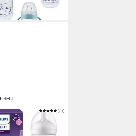
 Werktagen bei dir
beliebt
PS AVENT
(21)
flasche Natural Response
flasche
9 €
 Werktagen bei dir