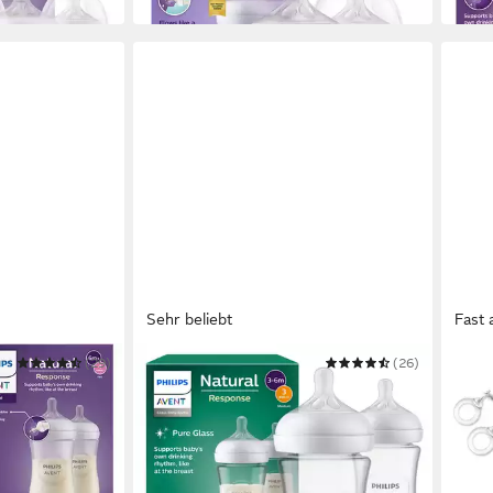
in 1-2 Werktagen bei dir
in 1-2
Sehr beliebt
Fast 
(29)
PHILIPS AVENT
(26)
PHILI
Response
Babyflasche Natural Response
Baby
Babyflasche
Set N
25,99 €
51,9
in 1-2 Werktagen bei dir
-24%
in 3-4