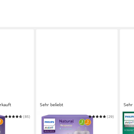
rkauft
Sehr beliebt
Sehr 
(85)
PHILIPS AVENT
(29)
PHILI
Response
Babyflasche Natural Response
Baby
eborene
Flaschen-Set Air-Free Ventil
Star