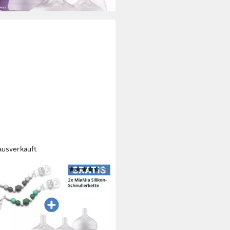
 Werktagen bei dir
ausverkauft
PS AVENT
(6)
flasche Neugeborenen-Starter-
atural
9 €
UVP
67,98 €
 Werktagen bei dir