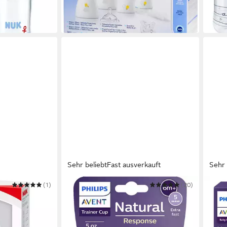
in 3-5 Werktagen bei dir
in 4-5
Sehr beliebt
Fast ausverkauft
Sehr 
(1)
PHILIPS AVENT
(20)
PHILI
t Choice+
Babyflasche Natural Response
Baby
laschen &
Trinklernbecher
Baby
10,99 €
12,9
in 1-2 Werktagen bei dir
in 1-2