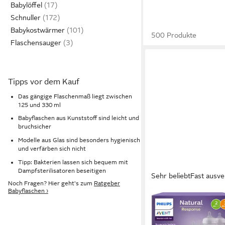
Babylöffel
Schnuller
Babykostwärmer
500 Produkte
Flaschensauger
Tipps vor dem Kauf
Das gängige Flaschenmaß liegt zwischen
125 und 330 ml
Babyflaschen aus Kunststoff sind leicht und
bruchsicher
Modelle aus Glas sind besonders hygienisch
und verfärben sich nicht
Tipp: Bakterien lassen sich bequem mit
Dampfsterilisatoren beseitigen
Sehr beliebt
Fast ausve
Noch Fragen? Hier geht's zum
Ratgeber
Babyflaschen ›
PHILIPS AVENT
Babyflasche Natural 
Starter-Set für Neug