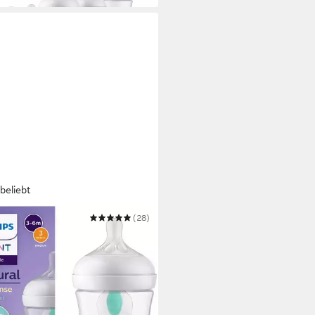
beliebt
PS AVENT
(28)
flasche Natural Response
flasche
9 €
 Werktagen bei dir