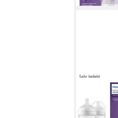
in 1-2 Werktagen bei dir
Sehr beliebt
PHILIPS AVENT
Babyflasche Natural 
Babyflasche
19,99 €
in 1-2 Werktagen bei dir