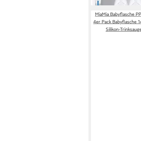
MiaMia Babyflasche PP
4er Pack Babyflasche 
Silikon-Trinksau