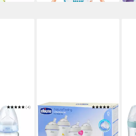
(4)
CHICCO
(2)
NUK
t Choice
Babyflasche Erster Starter-Set
Baby
orteil set 0+
Naturalfeeling
Beac
42,42 €
14,9
UVP
49,99 €
-15%
-59%