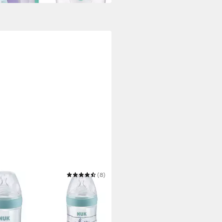
(8)
flasche NUK Nature Sense
h Set
9 €
UVP
36,99 €