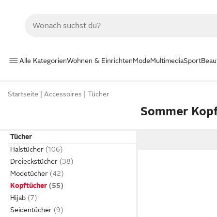
Alle Kategorien
Wohnen & Einrichten
Mode
Multimedia
Sport
Beau
Startseite
Accessoires
Tücher
Sommer Kopf
Tücher
Halstücher
Dreieckstücher
Modetücher
Kopftücher
Hijab
Seidentücher