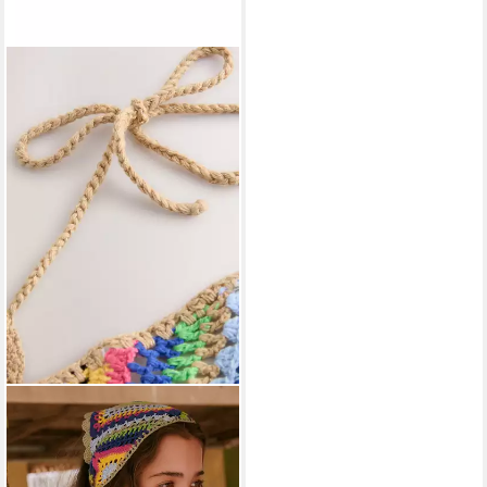
NEXT
Kopftuch Dreieckiges
Kopftuch mit Häkelbesatz
20,00 €
UVP
28,00 €