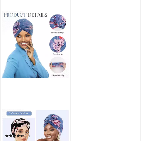
CACHITO
Kopftuch 2 Stücke Frauen
Chemo Hüte Turban Damen
Beanie
(2)