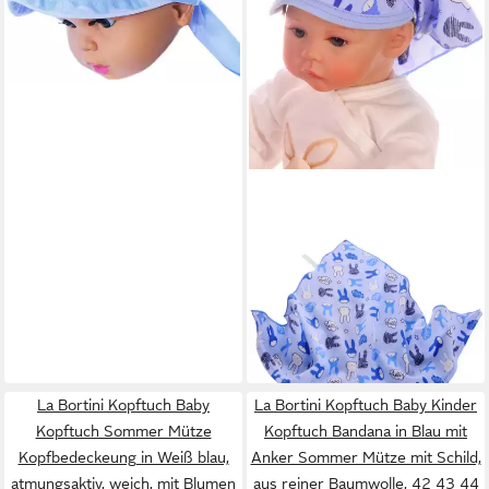
in 5-6 Werktagen bei dir
LA BORTINI
Kopftuch Baby und Kinder
Kopftuch in Blau Bandana
13,99 €
zum Binden mit Schirmchen
UVP
24,99 €
-44%
in 5-6 Werktagen bei dir
La Bortini Kopftuch Baby
La Bortini Kopftuch Baby Kinder
Kopftuch Sommer Mütze
Kopftuch Bandana in Blau mit
Kopfbedeckeung in Weiß blau,
Anker Sommer Mütze mit Schild,
atmungsaktiv, weich, mit Blumen
aus reiner Baumwolle, 42 43 44