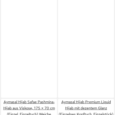
Aymasal Hijab Safae Pashmina-
Aymasal Hijab Premium Liquid
Hijab aus Viskose, 175 × 70 cm
Hijab mit dezentem Glanz
(Einzel, Einzeltuch) Weiche
(Einzelnes Kopftuch, Einzelstück)