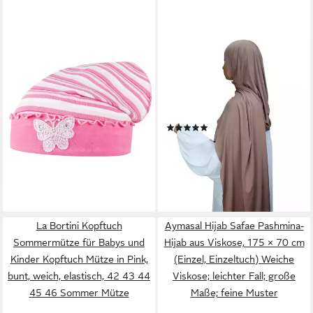
F.P.H. MAJA
AYMASAL
Kopftuch Sommermütze
Hijab Premium Liquid Hijab
Babymütze
mit dezentem Glanz
15,90 €
(Einzelnes Kopftuch,
lieferbar - in 4-5 Werktagen bei dir
Einzelstück) Fließender Stoff;
(2)
dezenter Glanz; eleganter
17,90 €
UVP
25,90 €
weicher Fall
-31%
lieferbar - in 2-3 Werktagen bei dir
+15
La Bortini Kopftuch
Aymasal Hijab Safae Pashmina-
Sommermütze für Babys und
Hijab aus Viskose, 175 × 70 cm
Kinder Kopftuch Mütze in Pink,
(Einzel, Einzeltuch) Weiche
bunt, weich, elastisch, 42 43 44
Viskose; leichter Fall; große
45 46 Sommer Mütze
Maße; feine Muster