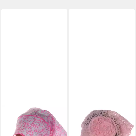
LA BORTINI
LA BORTINI
Kopftuch Baby und Kinder
Kopftuch Baby und Kinder
Bandana Tuch Sommer Mütze
Kopftuch Dreieckstuch zum
Dreieckstuch in Rosa, leicht,
Binden Sommer Mütze,