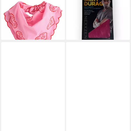
31,00 €
Durag in Deluxe-Qualität
lieferbar - in 2-3 Werktagen bei dir
5,95 €
UVP
9,95 €
-40%
lieferbar - in 2-3 Werktagen bei dir
+5