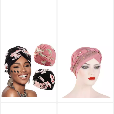
CACHITO
ZAEWRY
Kopftuch 2 Stücke Frauen
Kopftuch Chemo Turban für
Chemo Hüte Turban Damen
Damen, Kopfbedeckung
Beanie
Beanie Mütze
(2)
19,11 €
35,99 €
24,24 €
34,24 €
-47%
-29%
lieferbar in 2 Wochen
lieferbar - in 5-6 Werktagen bei dir
+5