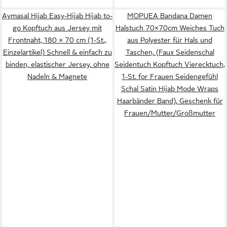
Aymasal Hijab Easy-Hijab Hijab to-
MOPUEA Bandana Damen
go Kopftuch aus Jersey mit
Halstuch 70×70cm Weiches Tuch
Frontnaht, 180 × 70 cm (1-St.,
aus Polyester für Hals und
Einzelartikel) Schnell & einfach zu
Taschen, (Faux Seidenschal
binden, elastischer Jersey, ohne
Seidentuch Kopftuch Vierecktuch,
Nadeln & Magnete
1-St. for Frauen Seidengefühl
Schal Satin Hijab Mode Wraps
Haarbänder Band), Geschenk für
Frauen/Mutter/Großmutter