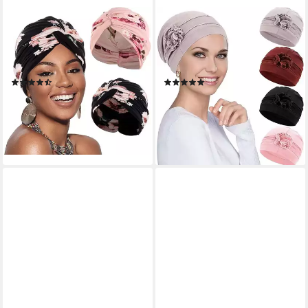
CACHITO
OEMMN
Kopftuch 2 Stücke Frauen
Kopftuch 4 Stück Frauen
Chemo Hüte Turban Damen
Chemo Hüte Bandana Turban
Beanie
Damen
(2)
(1)
13,99 €
29,99 €
34,24 €
39,99 €
-59%
-25%
lieferbar - in 5-6 Werktagen bei dir
lieferbar in 2 Wochen