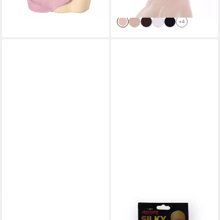
-40%
lieferbar - in 2-3 Werktagen bei dir
+4
NEXT
MAGIC
Kopftuch Kopftuch, (1-St)
Kopftuch Seidiger Satin-