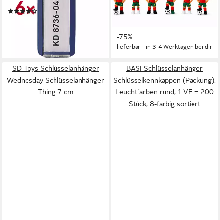
Mechanik
PVC Figur mit Band – 1 von 6
(2)
Designs (Set, 1-tlg.,
ab 12,36 €
2,49 €
Geschenk-Set), 1
UVP
9,99 €
lieferbar - in 5-6 Werktagen bei dir
Schlüsselanhänger zufällig aus
-75%
lieferbar - in 3-4 Werktagen bei dir
6 verschiedenen Fußball-
Designs
SD Toys Schlüsselanhänger
BASI Schlüsselanhänger
Wednesday Schlüsselanhänger
Schlüsselkennkappen (Packung),
Thing 7 cm
Leuchtfarben rund, 1 VE = 200
Stück, 8-farbig sortiert