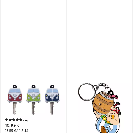
VW COLLECTION BY BRISA
PLASTOY
Schlüsselanhänger
Schlüsselanhänger
Volkswagen Schlüsselüberzug
Schlüsselanhänger - Asterix -
im T1 Bulli Bus Design (3er-
Asterix bei den Briten 11 cm
ab 6,49 €
Set), bunte Schlüsselkappen
lieferbar - in 2-3 Werktagen bei dir
(4)
10,95 €
(3,65 €/ 1 Stk)