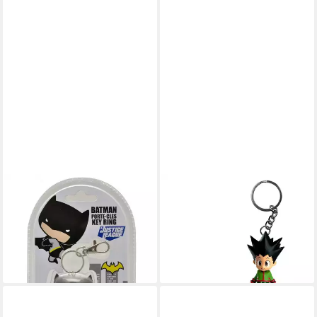
PLASTOY
PLASTOY
Schlüsselanhänger DC
Schlüsselanhänger Hunter x
Comics - Batman Chibi
Hunter: Schlüsselanhänger
Schlüsselanhänger
Gon 6 cm
8,99 €
12,75 €
lieferbar - in 2-3 Werktagen bei dir
lieferbar - in 2-3 Werktagen bei dir