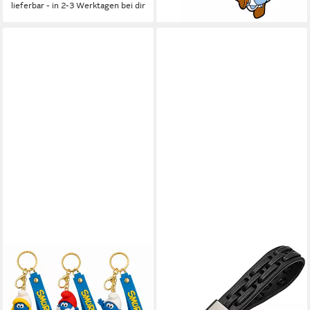
lieferbar - in 2-3 Werktagen bei dir
GOLDIA GMBH
STELBY
Schlüsselanhänger Gaming
Schlüsselanhänger
Überraschungsfigur Schlumpf
Schlüsselanhänger Leder für
mit Schlüsselband Roblox 1
Auto, Schlüsselband, Vielseitig