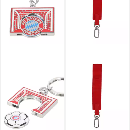
FC BAYERN MÜNCHEN
Schlüsselanhänger FC Bayern
München I Schlüsselanhänger
Chip I Rot
10,95 €
lieferbar - in 2-3 Werktagen bei dir