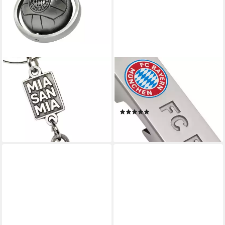
FC BAYERN MÜNCHEN
FC BAYERN MÜNCHEN
Schlüsselanhänger FC Bayern
Schlüsselanhänger
München Schlüsselanhänger
Schlüsselanhänger
3D Ball Silber I Fußball
Flaschenöffner
(1)
12,95 €
18,59 €
lieferbar - in 2-3 Werktagen bei dir
lieferbar - in 7-9 Werktagen bei dir