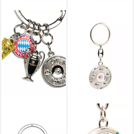
FC BAYERN MÜNCHEN
FC BAYERN MÜNCHEN
Schlüsselanhänger FC Bayern
Schlüsselanhänger FC Bayern
München Schlüsselanhänger
München I Schlüsselanhänger
Erfolge I Fußball
Rekordmeister I Silber