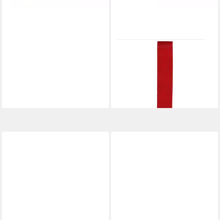
FC BAYERN MÜNCHEN
Schlüsselanhänger FC Bayern
München Schlüsselband I
Schlüsselanhänger I Rot I
Fußball
ab 12,95 €
lieferbar - in 2-3 Werktagen bei dir