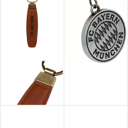
lieferbar - in 7-9 Werktagen bei dir
FC BAYERN MÜNCHEN
Schlüsselanhänger FC Bayern
München Schlüsselanhänger
Leder Braun I Fußball
ab 14,95 €
lieferbar - in 2-3 Werktagen bei dir