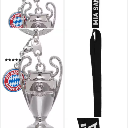
FC BAYERN MÜNCHEN
Schlüsselanhänger
Schlüsselanhänger UCL
Trophy
(1)
14,79 €
lieferbar - in 3-4 Werktagen bei dir
FC BAYERN MÜNCHEN