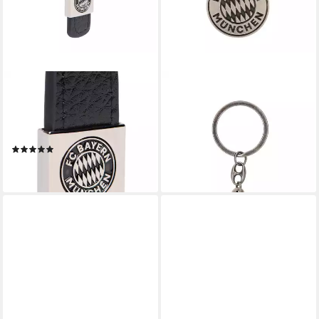
FC BAYERN MÜNCHEN
FC BAYERN MÜNCHEN
Schlüsselanhänger FC Bayern
Schlüsselanhänger FC Bayern
München Schlüsselanhänger I
München, Schlüsselanhänger
Keyring I Schwarz
Wiesn Logo FCB, Silber
(1)
ab 12,95 €
ab 14,95 €
lieferbar - in 2-3 Werktagen bei dir
lieferbar - in 2-3 Werktagen bei dir