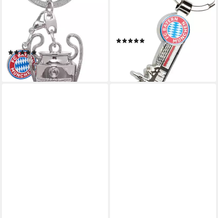
FC BAYERN MÜNCHEN
FC BAYERN MÜNCHEN
Schlüsselanhänger FC Bayern
Schlüsselanhänger
München I Schlüsselanhänger
Schlüsselanhänger Skyline
(1)
UCL Trophy I Silber
19,49 €
(1)
lieferbar - in 7-9 Werktagen bei dir
ab 14,95 €
lieferbar - in 2-3 Werktagen bei dir