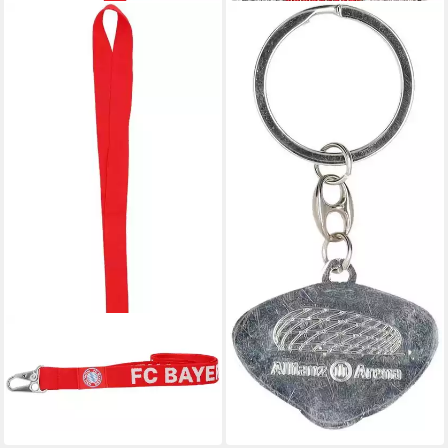
FC BAYERN MÜNCHEN
Schlüsselanhänger
Schlüsselanhänger Arena
19,49 €
lieferbar - in 7-9 Werktagen bei dir
FC BAYERN MÜNCHEN
Schlüsselanhänger
Schlüsselband
19,49 €
lieferbar - in 7-9 Werktagen bei dir