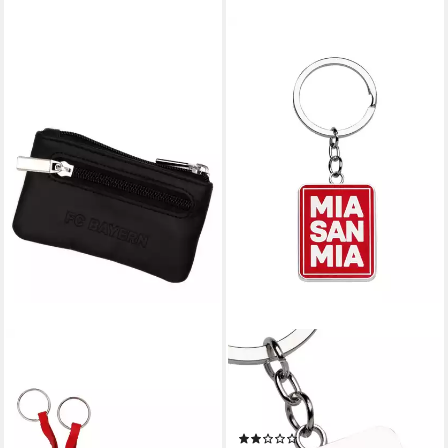
FC BAYERN MÜNCHEN
FC BAYERN MÜNCHEN
Schlüsselanhänger FC Bayern
Schlüsselanhänger FC Bayern
München I Leder
München Schlüsselanhänger
Schlüsseletui I Schwarz
Chip Silber I Fußball
(1)
ab 19,95 €