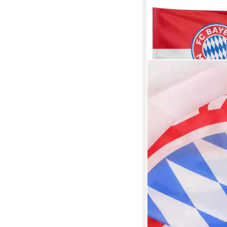
FC BAYERN MÜNCHEN
Fahne FC Bayern Mün
Logo 150x100 cm I R
14,95 €
lieferbar - in 3-4 Werktag