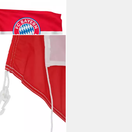
BAYERN MÜNCHEN
e FC Bayern München I
fahne Logo 250x150 cm I
/Weiß
0 €
rbar - in 3-4 Werktagen bei dir