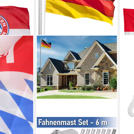
FC 
chen I Fahne
Fahn
ot/Weiß
Hiss
Rot
en bei dir
40,0
liefe
BRUBAKER
Fahnenmast Aluminium Flaggenmast