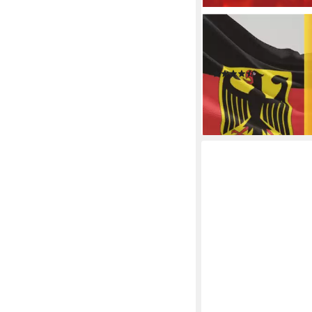
DEKOTALENT®
Fahne Deutschland Fl
2024 Fahne - Fanarti
(7)
5,49 €
lieferbar - in 4-5 Werktag