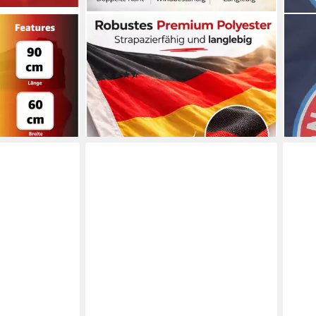
DEKOTALENT®
FC 
agge - EM
Fahne Deutschland Flagge - WM
Fahn
kel - ADLER
2026 Fahne - Fanartikel Fahne
Hiss
(11)
Ösen
ab 4,99 €
UVP
9,99 €
ab 2
en bei dir
-50%
liefe
lieferbar - in 4-5 Werktagen bei dir