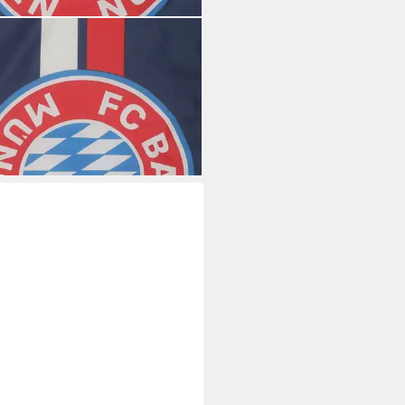
BAYERN MÜNCHEN
e FC Bayern München I
fahne Navy 180 x 120 cm mit
 I Navy
4,95 €
rbar - in 3-4 Werktagen bei dir