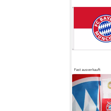
Fast ausverkauft
FC BAYERN MÜNCHEN
Fahne FC Bayern Hiss
Ösen 90 x 60 cm
14,93 €
lieferbar - in 4-5 Werktag