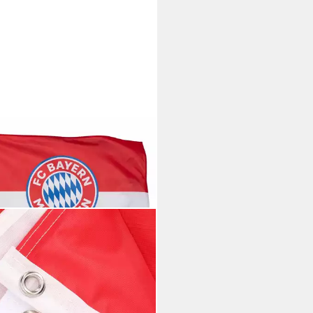
BAYERN MÜNCHEN
e FC Bayern München I
fahne Logo 180x120 cm I
/Weiß
5,00 €
rbar - in 3-4 Werktagen bei dir