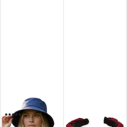
TASCHEN4LIFE
ALPENFLÜSTERN
Sonnenhut Leinen Hut
Trachtenhut Haarreifen -
Größenverstellbar, unisex,
LEINEN-OPTIK
24,85 €
Fischerhut
lieferbar - in 2-3 Werktagen bei dir
(11)
34,95 €
+8
lieferbar - in 3-4 Werktagen bei dir