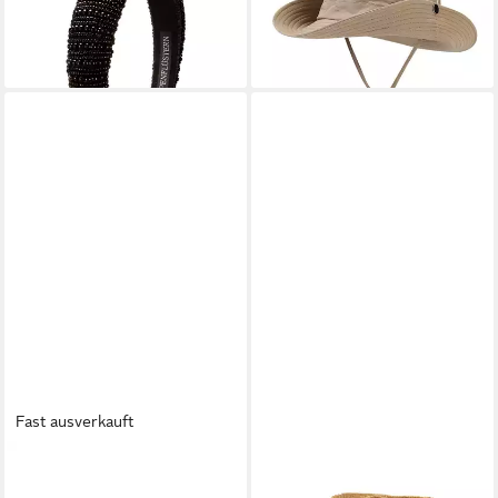
21,98 €
schwarz
UVP
54,95 €
ab 24,85 €
-60%
lieferbar - in 2-3 Werktagen bei dir
lieferbar - in 6-8 Werktagen bei dir
Fast ausverkauft
ALPENFLÜSTERN
BREITER
Trachtenhut Trachtenhut -
Trachtenhut Stroh