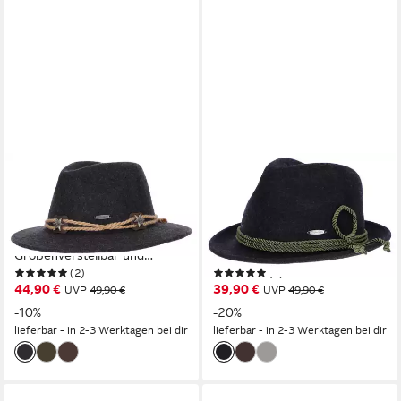
STEIGENHÖFER MANUFAKTUR
STEIGENHÖFER MANUFAKTUR
Trachtenhut Herren Georg -
Trachtenhut Herren JAKOB -
bayrischer Wanderhut Tiroler
bayrischer Wanderhut
Art aus 100% Schurwolle
Dreispitz aus 100%
Größenverstellbar und
Schurwolle Größenverstellbar
(2)
(2)
integriertes Schweißband,
und integriertes
44,90 €
39,90 €
UVP
49,90 €
UVP
49,90 €
Ideal fürs Oktoberfest
Schweißband, Ideal fürs
-10%
-20%
Oktoberfest
lieferbar - in 2-3 Werktagen bei dir
lieferbar - in 2-3 Werktagen bei dir