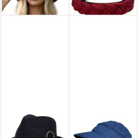
+7
STEIGENHÖFER MANUFAKTUR
TASCHEN4LIFE
Trachtenhut Herren JAKOB -
Sonnenhut Visor Cap 2in1
bayrischer Wanderhut
Sonnencap Basecap &