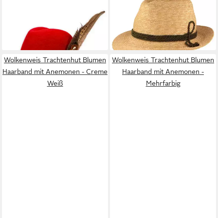
FASANEN HIRSCHFEDER -
Tiefenbacher mit 4-fach
rot, wollweiß, schwarz
Kordel
64,85 €
79,99 €
lieferbar - in 2-3 Werktagen bei dir
lieferbar - in 3-4 Werktagen bei dir
Wolkenweis Trachtenhut Blumen
Wolkenweis Trachtenhut Blumen
Haarband mit Anemonen - Creme
Haarband mit Anemonen -
Weiß
Mehrfarbig