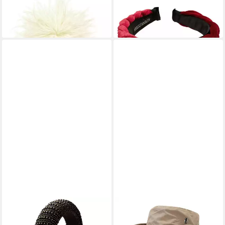
17,85 €
19,85 €
lieferbar - in 2-3 Werktagen bei dir
lieferbar - in 2-3 Werktagen bei dir
+5
ALPENFLÜSTERN
FEINLUX
Haarreif Perlen-Haarreif
Trachtenhut CT0861