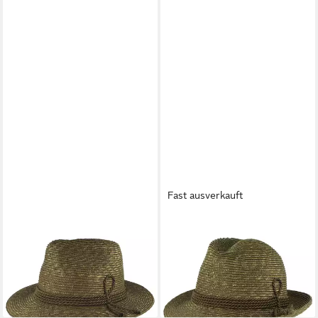
Fast ausverkauft
BREITER
BREITER
Trachtenhut Stroh
Trachtenhut 6er Trachtenhut
Tiefenbacher mit 4-fach
aus 100% Stroh mit 4-fach
Kordel
Kordel
79,99 €
79,99 €
lieferbar - in 3-4 Werktagen bei dir
lieferbar - in 3-4 Werktagen bei dir