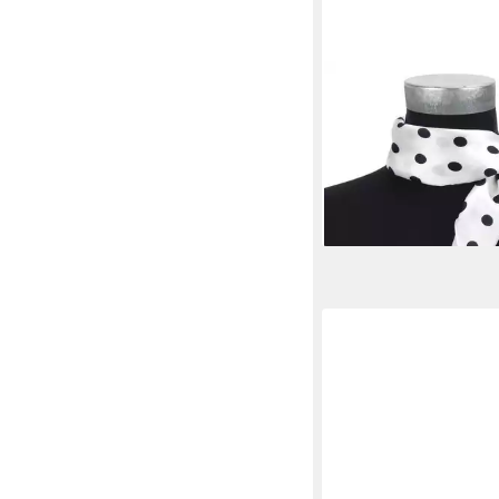
ELLA JONTE
Halstuch, kleines Rock
Seidenmischung weiß
Punkten
13,95 €
lieferbar - in 2-3 Werktag