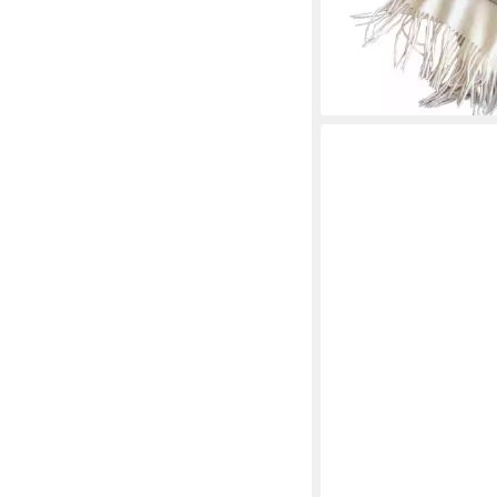
29,99 €
UVP
39,99 €
-25%
lieferbar - in 6-8 Werktag
+9