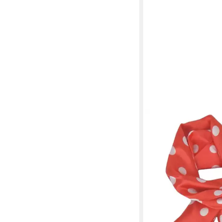
ELLA JONTE
Halstuch, kleines Tuch
weiß Punkte 40% Seid
13,95 €
lieferbar - in 2-3 Werktag