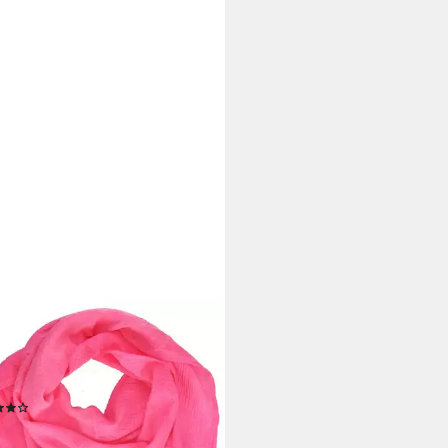
1453
tuch Lian Schal Halstuch
entes Modeaccessoires aus
 Baumwolle
(14)
5 €
UVP
19,95 €