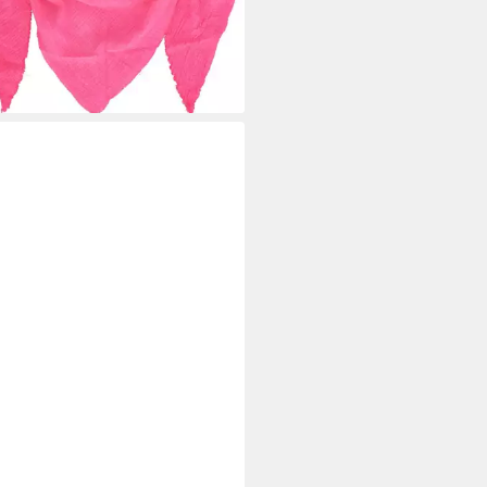
%
rbar - in 4-5 Werktagen bei dir
+10