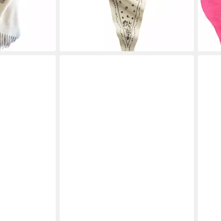
-35
liefe
en bei dir