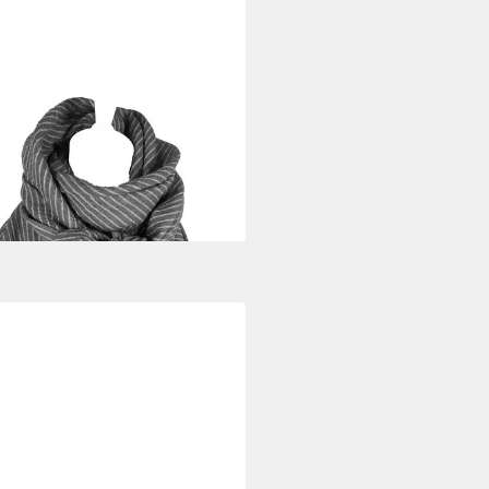
DABAA
tuch Musselintuch mit
ifenmuster
0 €
rbar - in 5-6 Werktagen bei dir