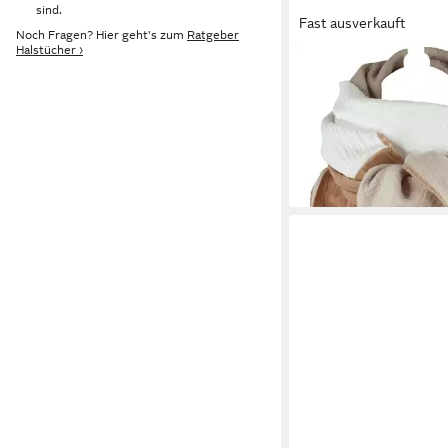
sind.
Fast ausverkauft
Noch Fragen? Hier geht's zum
Ratgeber
Halstücher ›
SANUMI
Halstuch musselintuc
38,90 €
UVP
45,90 €
-15%
lieferbar - in 5-6 Werktag