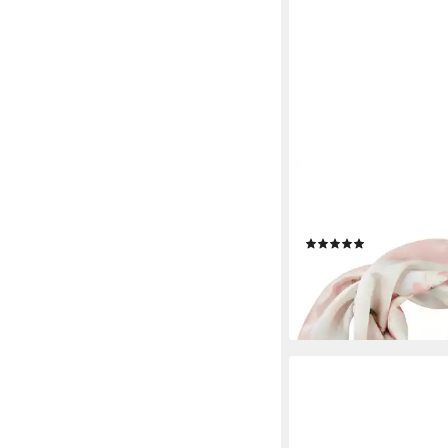
LAURA SCOTT
Halstuch, mit filigran
Blumenmuster
(6)
18,99 €
UVP
22,99 €
-17%
lieferbar - in 1-2 Werktag