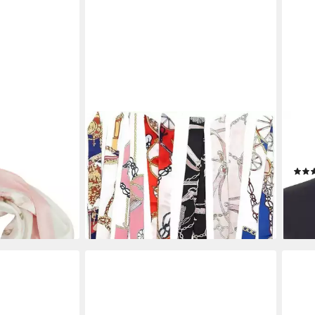
ZAEWRY
ELLA
em
Halstuch Handtaschen Schal, Satin
Hals
Ribbon Seidentücher Scarf Damen,
Punk
(6-St), (6-St)
13,9
14,34 €
19,99 €
liefe
-28%
en bei dir
lieferbar - in 5-6 Werktagen bei dir