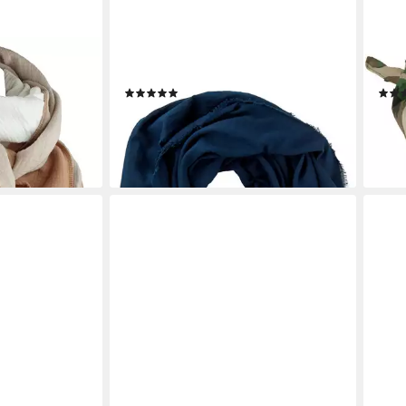
LAURA SCOTT
MIL-
h mehrfarbig
Halstuch, in quadratischer Maxi-Form
Hals
(7)
18,99 €
7,95
UVP
22,99 €
liefe
-17%
en bei dir
lieferbar - in 1-2 Werktagen bei dir