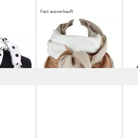
Fast ausverkauft
SANUMI
WUN
abilly Tuch
Halstuch musselintuch mehrfarbig
Hals
38,90 €
 mit schwarzen
UVP
45,90 €
Stre
33,9
-15%
liefe
lieferbar - in 5-6 Werktagen bei dir
en bei dir