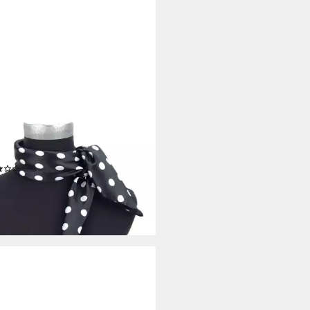
 JONTE
tuch, kleines Tuch schwarz weiß
te Retro Rockabilly
(2)
5 €
rbar - in 2-3 Werktagen bei dir