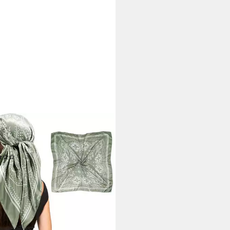
WRY
tuch 90x90cm Kopftuch
anas Haartuch für Damen
(3)
9 €
33,51 €
%
rbar in 2 Wochen
+8