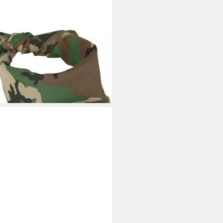
TEC
tuch Halstuch Bandana
(9)
 €
rbar - in 3-4 Werktagen bei dir
+4