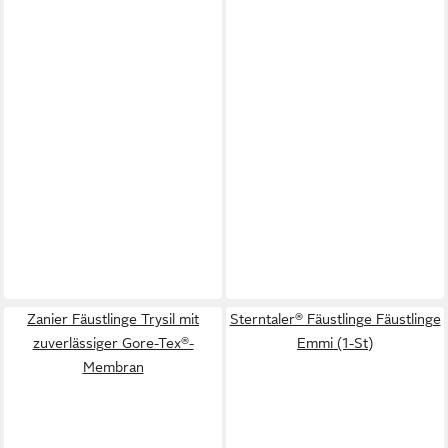
Zanier Fäustlinge Trysil mit
Sterntaler® Fäustlinge Fäustlinge
zuverlässiger Gore-Tex®-
Emmi (1-St)
Membran