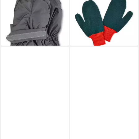
21,99 €
Damen/Herren 1 Paar
lieferbar - in 3-4 Werktagen bei dir
26,95 €
UVP
49,00 €
-45%
lieferbar - in 3-4 Werktagen bei dir