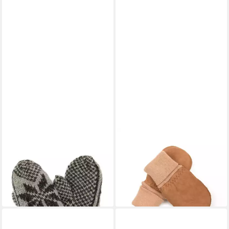
HOLLERT
HAND GEWAND BY WEIKERT
Fäustlinge Fausthandschuhe
Fäustlinge Muckel - Baby
Bernie gefüttert Merinowolle
Fäustling aus Merino Lammfell
Stern Anthrazit
mit Lammfell-Fütterung
50,00 €
34,95 €
lieferbar - in 2-3 Werktagen bei dir
lieferbar - in 5-6 Werktagen bei dir