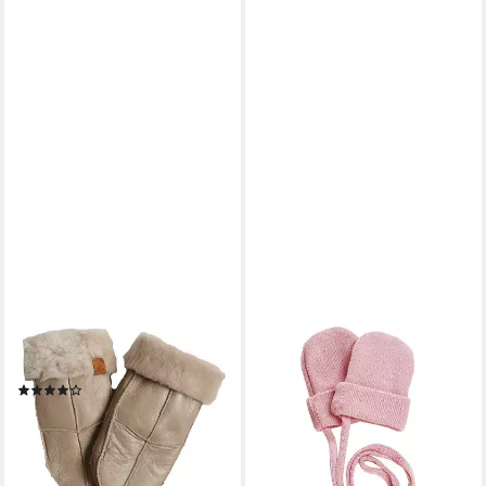
KAISER
MAXIMO
Fäustlinge Lammfellfäustel
Fäustlinge BABY-
nappa
Fausthandschuhe ohne
(4)
Daumen, Fleecefutter,
29,99 €
Basicfarben (2-St) Merino
lieferbar - in 3-4 Werktagen bei dir
16,99 €
lieferbar - in 4-5 Werktagen bei dir