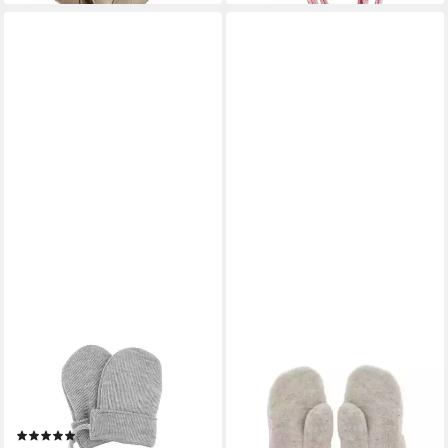
MAXIMO
MAXIMO
Fäustlinge mit Merinowolle,
Fäustlinge Wollfleece,
weich gefüttert, Halteband,
Strickbündchen,
basic, bequem
temperaturregulierend,
(1)
schnell trocknend