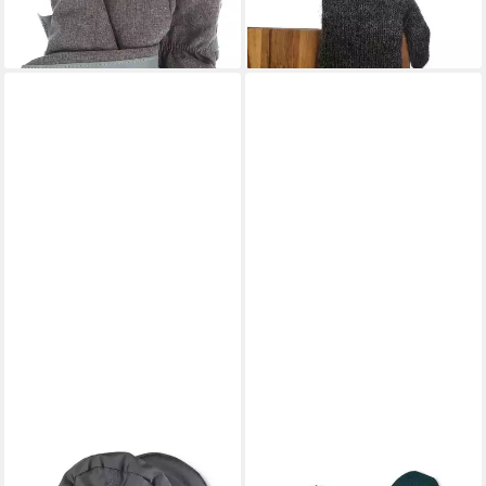
lieferbar - in 3-4 Werktagen bei dir
lieferbar - in 3-4 Werktagen bei dir
STERNTALER®
FALKE
Fäustlinge Fäustlinge uni (1-
Fäustlinge Winterhandschuhe
St)
- warm und soft grün/orange