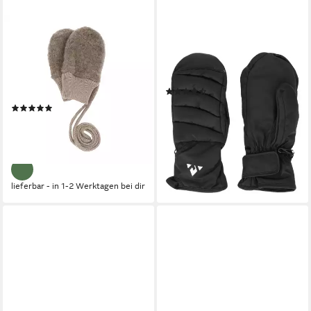
MAXIMO
WHISTLER
Fäustlinge (1Paar)
Fäustlinge Xander mit wind -
atmungsaktiv, wärmend,
und wasserdichter
weich, mit Halteband,
Funktionsmembran
(12)
Wollfleece
31,95 €
(1)
lieferbar - in 2-3 Werktagen bei dir
13,61 €
UVP
16,99 €
(13,61 €/ 1 Paar)
-20%
lieferbar - in 1-2 Werktagen bei dir