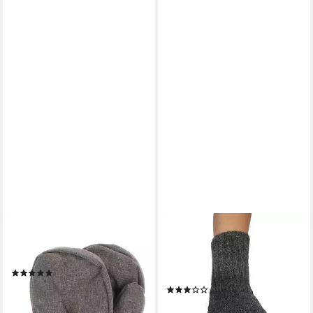
STERNTALER®
POSH GEAR
Fäustlinge Fäustlinge uni (1-
Fäustlinge Alpaka Handschuhe
St)
Pugnoguanti Damen Herren
(6)
aus 100% Alpakawolle
11,99 €
UVP
18,99 €
(1)
39,00 €
-37%