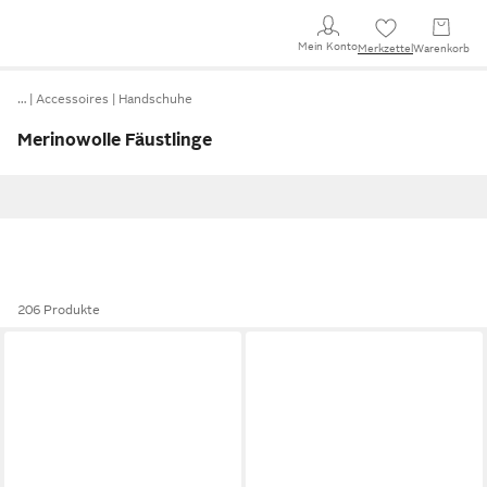
Mein Konto
Merkzettel
Warenkorb
…
Accessoires
Handschuhe
Merinowolle Fäustlinge
206 Produkte