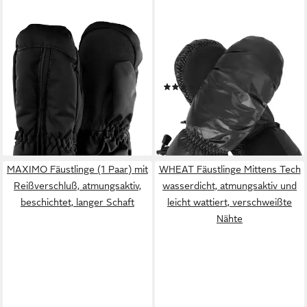
STERNTALER®
WHISTLER
Fäustlinge mit Daumen und
Fäustlinge Walkom mit
Thinsulate-Inlet (1-St)
wärmeisolierender Daunen-
wasserdicht, mit
Feder-Füllung
(1)
Reißverschluss, gefüttert
62,95 €
29,99 €
lieferbar - in 2-3 Werktagen bei dir
lieferbar - in 3-4 Werktagen bei dir
MAXIMO Fäustlinge (1 Paar) mit
WHEAT Fäustlinge Mittens Tech
Reißverschluß, atmungsaktiv,
wasserdicht, atmungsaktiv und
beschichtet, langer Schaft
leicht wattiert, verschweißte
Nähte