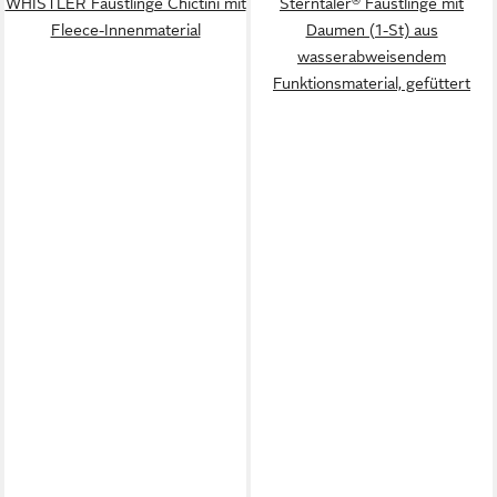
WHISTLER Fäustlinge Chictini mit
Sterntaler® Fäustlinge mit
Fleece-Innenmaterial
Daumen (1-St) aus
wasserabweisendem
Funktionsmaterial, gefüttert