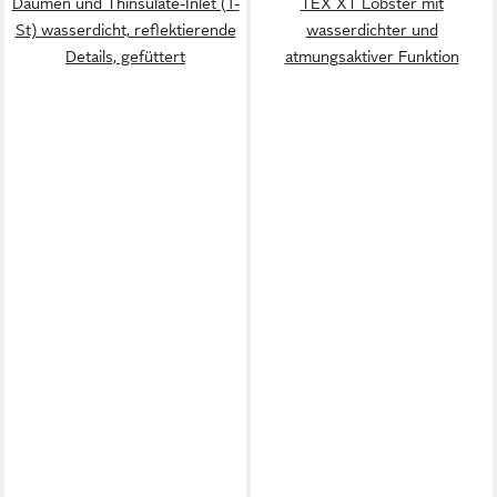
Daumen und Thinsulate-Inlet (1-
TEX XT Lobster mit
St) wasserdicht, reflektierende
wasserdichter und
Details, gefüttert
atmungsaktiver Funktion