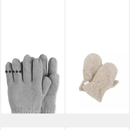
STERNTALER®
MAXIMO
Fäustlinge Strick-
Fäustlinge Baumwollfleece,
Fingerhandschuh (1-St)
Gummizug, wärmend, weich,
(1)
bequem
11,99 €
UVP
24,99 €
10,39 €
UVP
16,99 €
-52%
(10,39 €/ 1 Paar)
lieferbar - in 3-4 Werktagen bei dir
-39%
lieferbar - in 1-2 Werktagen bei dir