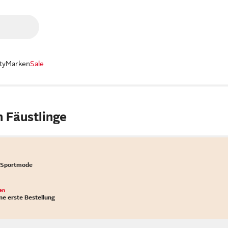
ty
Marken
Sale
 Fäustlinge
 Sportmode
en
ne erste Bestellung