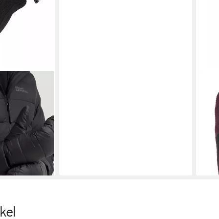
JACK
TTEN Winter-
Fäus
ddicht
Wint
beq
13,9
-44
en bei dir
liefe
kel