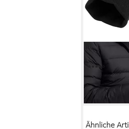
JACK WOLFSKIN
Fäustlinge URBAN MI
Fäustlinge, warm, win
(1)
47,99 €
UVP
55,00 €
-13%
lieferbar - in 1-2 Werktag
Ähnliche Arti