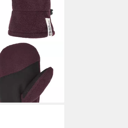
 WOLFSKIN
tlinge FLEECE MITTEN K
erfäustlinge für Kinder, warm,
uem
9 €
UVP
25,00 €
%
rbar - in 2-3 Werktagen bei dir