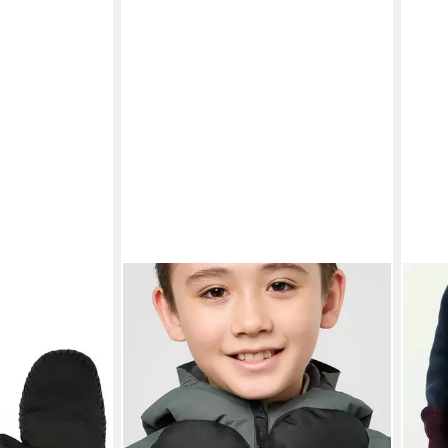
JACK WOLFSKIN
Fäustlinge EASY ENTRY MITTEN K
20,99 €
UVP
39,95 €
-47%
lieferbar - in 6-8 Werktagen bei dir