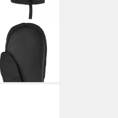
 WOLFSKIN
tlinge EASY ZIP MITTEN K
3,99 €
UVP
45,00 €
%
rbar - in 6-8 Werktagen bei dir