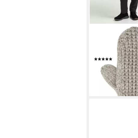
JACK WOLFSKIN
Fäustlinge MEDLEY 
Strick-Fäustlinge, war
Futter
(2)
26,99 €
UVP
50,00 €
-46%
lieferbar - in 6-8 Werktag