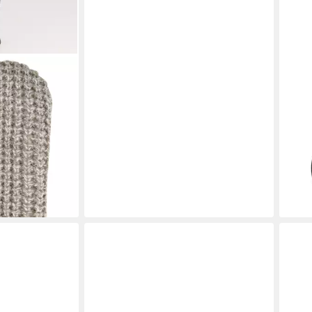
JACK
KNIT MITTEN W
Fäus
ab 2
m, mit Fleece-
-47
liefe
en bei dir