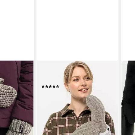
JACK WOLFSKIN
Fäustlinge HIGHLOFT KNIT MITTEN
W
(5)
26,99 €
UVP
49,95 €
-46%
lieferbar - in 1-2 Werktagen bei dir