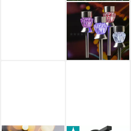
SEASONALS
LED Solarleuchte 1027 LED
Solarstäbe "Gem" RGB Farbw
4er Set silber
(5)
22,99 €
UVP
29,99 €
-23%
lieferbar - in 4-5 Werktagen bei dir