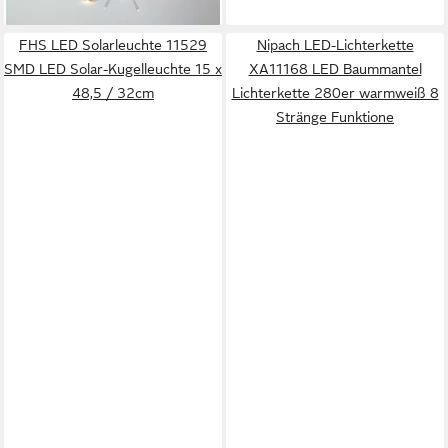
lieferbar - in 4-5 Werktagen bei dir
FHS LED Solarleuchte 11529
Nipach LED-Lichterkette
SMD LED Solar-Kugelleuchte 15 x
XA11168 LED Baummantel
48,5 / 32cm
Lichterkette 280er warmweiß 8
Stränge Funktione