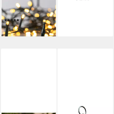
LED-Lichterkette, 5 Meter -
50 warm-weiße LED
Lämpchen - Mit Timer
(2)
ab 14,90 €
lieferbar - in 4-5 Werktagen bei dir