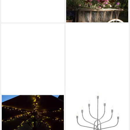
19,99 €
UVP
39,90 €
-50%
lieferbar - in 4-5 Werktagen bei dir
F-H-S INTERNATIONAL GMBH &
CO. KG
LED-Lichterkette 23874 LED
Sonnenschirm Lichterkette
160er warmweiß
29,99 €
UVP
39,99 €