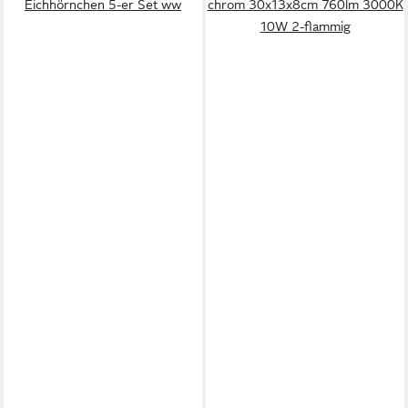
Eichhörnchen 5-er Set ww
chrom 30x13x8cm 760lm 3000K
10W 2-flammig