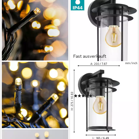
Fast ausverkauft
EGLO
Außen-Wandleuchte
VALDEO, ohne Leuchtmittel,
Eckmontage möglich
(1)
ab 42,90 €
UVP
54,90 €
-22%
lieferbar - in 4-5 Werktagen bei dir
HI