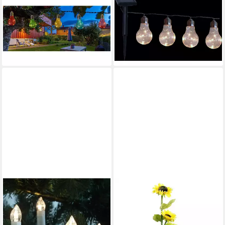
LED Lichterkette "Mini-Bulby"
LED Lichterkette "Mini-Bulby"
bunt 10 Kunstst. Birnen
klar 10 Kunstst. Birnen 190cm
32,99 €
190cm
lieferbar - in 4-5 Werktagen bei dir
32,99 €
lieferbar - in 4-5 Werktagen bei dir
F-H-S INTERNATIONAL GMBH &
CO. KG
LED-Christbaumkerzen
23454 LED