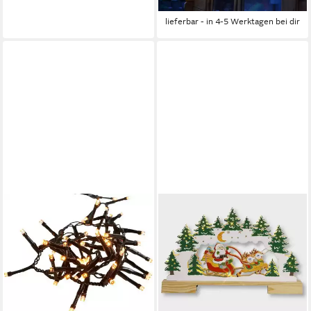
-11%
lieferbar - in 4-5 Werktagen bei dir
STAR
LED Fensterleuchter 004-44
LED Holzleuchter
Weihnachtsmann im Schlitten
Batterie 28x45cm
29,90 €
UVP
34,90 €
-14%