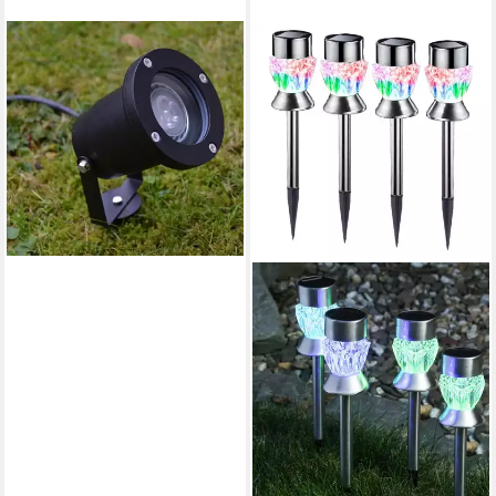
FHS
LED Gartenstrahler 25502
LED Gartenstrahler Spot
Metallgehäuse GU10
24,99 €
UVP
34,90 €
-28%
lieferbar - in 4-5 Werktagen bei dir