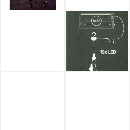
SEASONALS
LED-Lichterkette LED
Glühbirnen Lichterkette 5er
warmweiß Batteriebetrieb
AX3001000
14,99 €
UVP
16,90 €
-11%
lieferbar - in 4-5 Werktagen bei dir