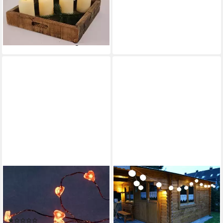
Echtwachskerzen Set Creme
FB+Timer
37,99 €
lieferbar - in 4-5 Werktagen bei dir
KONSTSMIDE
LED-Lichterkette 1267-550
LED Lichterkette Herz 20er
rot Hochzeit
(1)