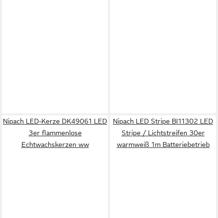
Nipach LED-Kerze DK49061 LED
Nipach LED Stripe BI11302 LED
3er flammenlose
Stripe / Lichtstreifen 30er
Echtwachskerzen ww
warmweiß 1m Batteriebetrieb