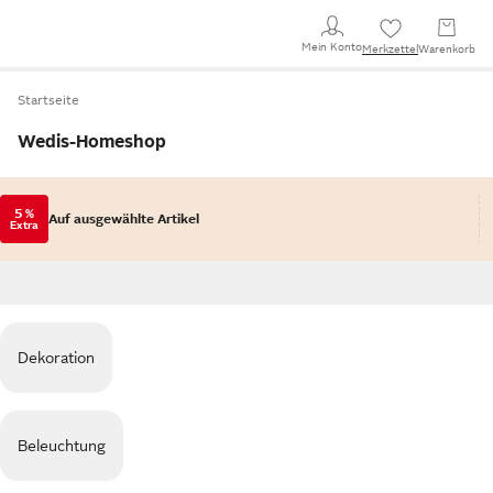
Mein Konto
Merkzettel
Warenkorb
Startseite
Wedis-Homeshop
5 %
Auf ausgewählte Artikel
Extra
Dekoration
Beleuchtung