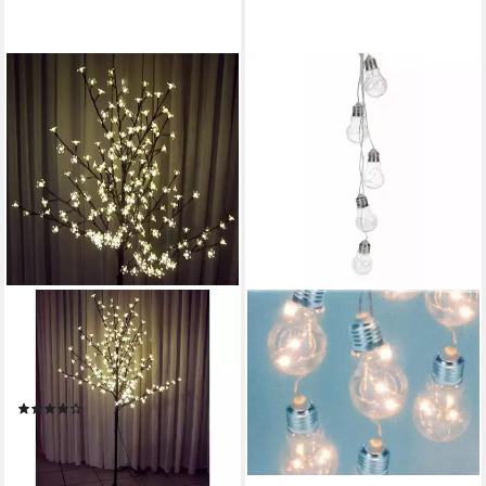
NIPACH
LED-Lichterkette BA11639
LED Lichterbaum 200 Blüten
150cm
(1)
59,90 €
lieferbar - in 4-5 Werktagen bei dir