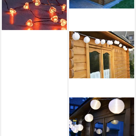
11,99 €
lieferbar - in 4-5 Werktagen bei dir
STAR-MAX
LED-Lichterkette LED
Lampion Partylichterkette,
5m, 20 warmweiße LEDs
32,99 €
UVP
36,99 €