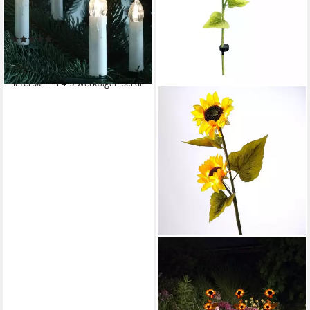
Weihnachtsbaumbeleuchtung
außen 17,4m Timer
(6)
warmweiß
36,99 €
UVP
44,99 €
-18%
lieferbar - in 4-5 Werktagen bei dir
SEASONALS
LED Solarleuchte 1032 LED
Solarstab "Sunny" gelbe
Sonnenblume