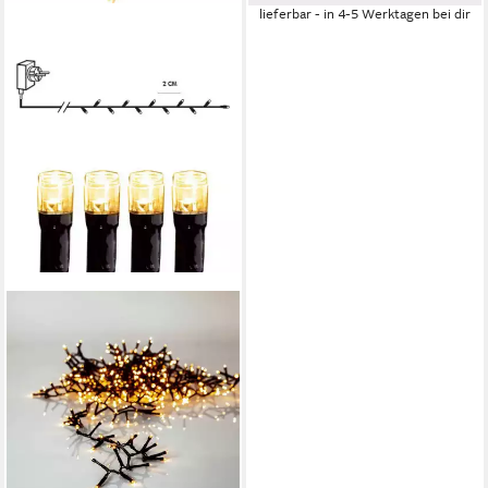
lieferbar - in 4-5 Werktagen bei dir
EGLO
LED-Lichterkette "GOLDEN
WARM WHITE" Kunststoff,
warmweiß, 5040lm,
L16000mm
32,99 €
UVP
39,99 €
-18%