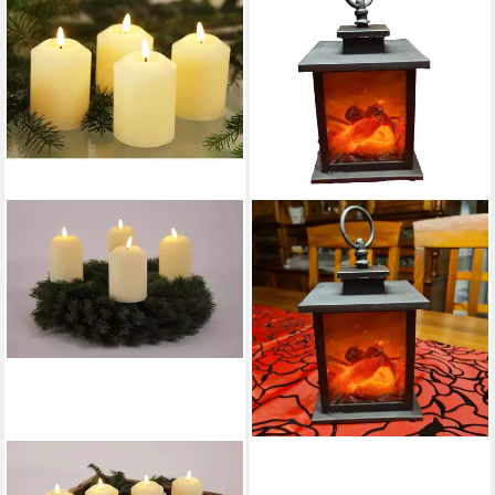
BY PEHA
Dekokamin PT-11005 LED
Laterne Dekokamin
Tischkamin Feuersimulation
12x12x18cm
18,90 €
lieferbar - in 4-5 Werktagen bei dir
FHS
LED-Kerze 35447 4er LED