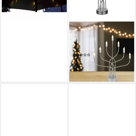
-25%
lieferbar - in 4-5 Werktagen bei dir
SEASONALS
LED Fensterleuchter 1079
LED-Metalleuchter
"Anywhere" Silber / Chrom
(3)
59,99 €
UVP
79,90 €
-25%
lieferbar - in 4-5 Werktagen bei dir