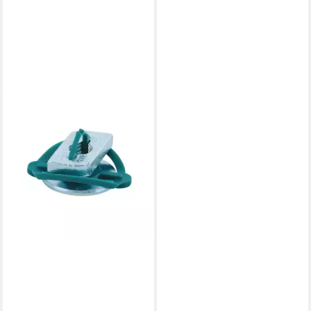
WALRAVEN
Rohrschelle BIS RapidRail
Schiebemutter für
Schienenprofil WM0, 1, 15, 2,
30, M6
1,00 €
lieferbar - in 3-4 Werktagen bei dir