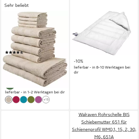
Sehr beliebt
OTTO HOME
WALBURGA
Handtuch Set Vanessa, 10-tlg
Kunstfaserbettdecke ECO,
Handtuch-Set, weich, in
Füllung: 100% Polyester, aus
Standard- und Premium-
recycelten Fasern, Bezug
Qualität, Walkfrottee (Set, 10-
100% Baumwolle KbA
(22201)
ab 149,00 €
St), 100% Baumwolle,
UVP
165,00 €
ab 23,99 €
UVP
64,99 €
Duschtücher, Handtücher,
-10%
-63%
lieferbar - in 8-10 Werktagen bei
Gästetücher, mit Bordüre
dir
lieferbar - in 1-2 Werktagen bei dir
+15
Walraven Rohrschelle BIS
Schiebemutter 651 für
Schienenprofil WM0,1, 15, 2, 30,
M6, 651A