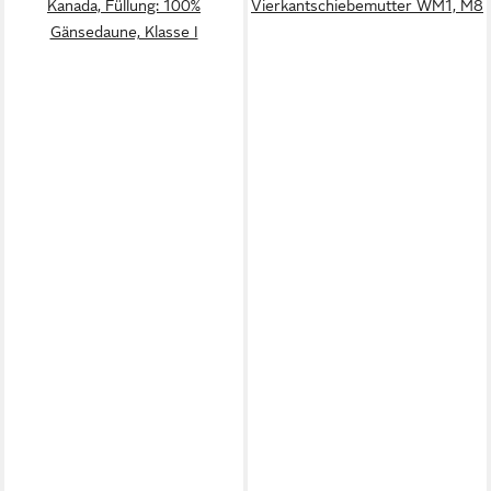
Kanada, Füllung: 100%
Vierkantschiebemutter WM1, M8
Gänsedaune, Klasse I