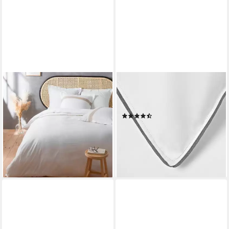
DOUCEUR D'INTÉRIEUR
TRAUMSCHLAF
Bettwäsche Bettwäsche-Set
Bettwäsche Pipping, Mako
mit Leinenanteil LALY, 240 x
Satin, 1 teilig
(18)
220 cm, Baumwolle,
11,99 €
17,95 €
angenehmes Material
-33%
45,99 €
UVP
58,99 €
lieferbar - in 2-3 Werktagen bei dir
-22%
lieferbar - in 3-4 Werktagen bei dir