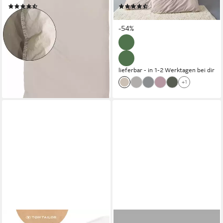
(548)
(2397)
ab 24,93 €
ab 22,49 €
UVP
44,95 €
UVP
48,99 €
nur diesen Monat
-54%
-45%
lieferbar - in 2-3 Werktagen bei dir
+7
lieferbar - in 1-2 Werktagen bei dir
+1
TOM TAILOR HOME
BIERBAUM