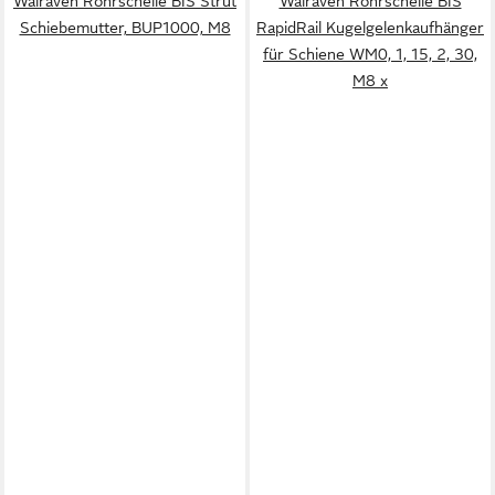
Walraven Rohrschelle BIS Strut
Walraven Rohrschelle BIS
Schiebemutter, BUP1000, M8
RapidRail Kugelgelenkaufhänger
für Schiene WM0, 1, 15, 2, 30,
M8 x