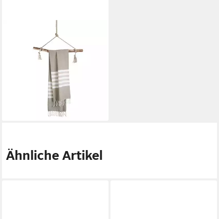
WALRA
Strandtuch Fouta Sunshade
Happiness Taupe - 100x180
cm, Taupe 100% Baumwolle
Hammam Handtücher
45,39 €
UVP
51,29 €
-12%
lieferbar - in 2-3 Werktagen bei dir
Ähnliche Artikel