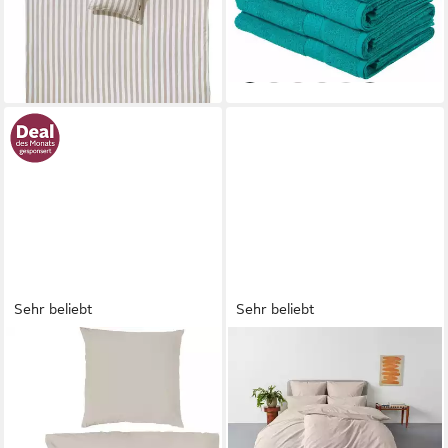
lieferbar - in 1-2 Werktagen bei dir
+4
Sehr beliebt
Sehr beliebt
PRIMERA
OTTO HOME
Bettwäsche Renforce
Bettwäsche Melli, Linon, 2
Stonewashed, Renforcé, 2
teilig, Bettwäsche aus
teilig, jedes Teil ein Unikat,
Baumwolle, Leinen-Look in
gewaschene Used Optik
Melange-Optik