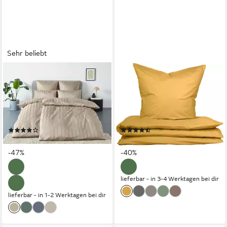
Sehr beliebt
LEGER HOME BY LENA GERCKE
UNCOVER BY SCHIESSER
Bettwäsche Leonore, Mako-
Bettwäsche Soho aus weicher
Satin, 2 teilig, Mako-Satin
Baumwolle in gedeckten Uni-
Streifen aus 100% Baumwolle,
Farben, Renforcé, 2 teilig,
Größe ab 135x200 cm
Made in Green
(156)
(5)
ab 28,99 €
29,95 €
UVP
54,99 €
UVP
49,95 €
-47%
-40%
lieferbar - in 3-4 Werktagen bei dir
lieferbar - in 1-2 Werktagen bei dir