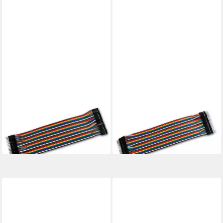
BLANKO
BLANKO
Modellbausatz 40er
Modellbausatz 40er
Laborsteckboard-Verbinder,
Laborsteckboard-Verbinder,
Stecker-Buchse
Stecker-Stecker
7,69 €
7,99 €
lieferbar - in 3-4 Werktagen bei dir
lieferbar - in 3-4 Werktagen bei dir