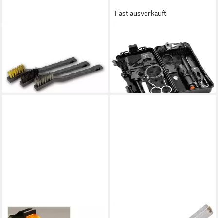
Fast ausverkauft
BLANKO
BLANKO
Drahtbürste Mini-Bürstenset
Taschenmesser Survival-Set
3-teilig, kleine Drahtbürsten
in Schutzbox 207769
(1)
7,29 €
28,29 €
lieferbar - in 3-4 Werktagen bei dir
lieferbar - in 3-4 Werktagen bei dir
BLANKO
BLANKO