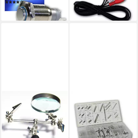
(1)
7,39 €
12,69 €
lieferbar - in 3-4 Werktagen bei dir
lieferbar - in 3-4 Werktagen bei dir
BLANKO
BLANKO
Standlupe Dritte Hand mit
Druckfeder Federn-Sortiment
Lupe 2-fache Vergrößerung
200-teilig, Zug- und
13,09 €
Druckfedern
lieferbar - in 3-4 Werktagen bei dir
13,49 €
lieferbar - in 3-4 Werktagen bei dir