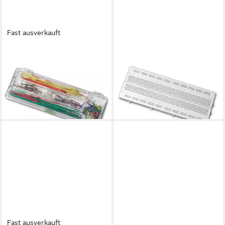
Fast ausverkauft
BLANKO
BLANKO
Modellbausatz
Modellbausatz Experimentier-
Draht-/Steckbrücken für
Board EXB-640/200 -
Laborsteckboard 140-teilig
Laborsteckboard
11,89 €
10,09 €
lieferbar - in 3-4 Werktagen bei dir
lieferbar - in 3-4 Werktagen bei dir
Fast ausverkauft