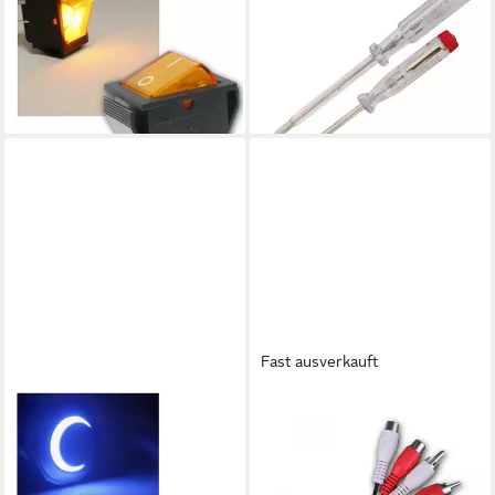
Schalter Einbau-
Spannungsprüfer
Wippenschalter beleuchtet 2-
Spannungsprüfer für 230V,
polig gelb
2er Pack Blister
8,99 €
8,39 €
lieferbar - in 3-4 Werktagen bei dir
lieferbar - in 3-4 Werktagen bei dir
Fast ausverkauft
BLANKO
BLANKO
Schalter Druck-Schalter
Cinch-Stecker Cinch Kabel
Metall, 230V/3A, Beleuchtung
Verlängerung 1,5m,
Blau
Cinchverlängerung