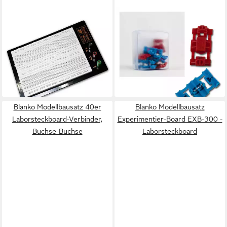
BLANKO
BLANKO
Modellbausatz Experimentier-
Kabelverbinder-Sortiment
Board EXB-1280 -
10er Sortiment
Laborsteckboard
Klemmverbinder, 5x rot, 5x
24,09 €
blau
lieferbar - in 3-4 Werktagen bei dir
7,19 €
lieferbar - in 3-4 Werktagen bei dir
Blanko Modellbausatz 40er
Blanko Modellbausatz
Laborsteckboard-Verbinder,
Experimentier-Board EXB-300 -
Buchse-Buchse
Laborsteckboard