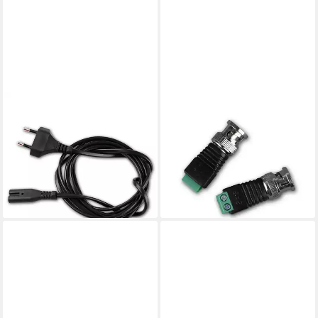
BLANKO
BLANKO
Euro
Rundstecker 2er Set BNC-
Netzkabel/Europastecker-
Stecker Adapter auf
Leitung 1,5m schwarz
Schraubanschluss
6,89 €
Stromkabel
(3,45 €/ 1 Stk)
8,09 €
lieferbar - in 3-4 Werktagen bei dir
lieferbar - in 3-4 Werktagen bei dir