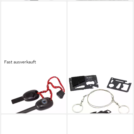
Fast ausverkauft
BLANKO
BLANKO
Feuerzeuge Blanko 206362
Taschenmesser Blanko
Feuerzeug
207756 Taschensäge Anzahl
8,98 €
Funktionen 4 Schwarz
lieferbar - in 2-3 Werktagen bei dir
11,49 €
lieferbar - in 3-4 Werktagen bei dir