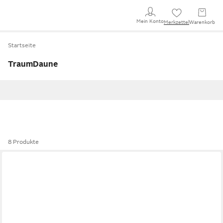
Mein Konto
Merkzettel
Warenkorb
Startseite
TraumDaune
8 Produkte