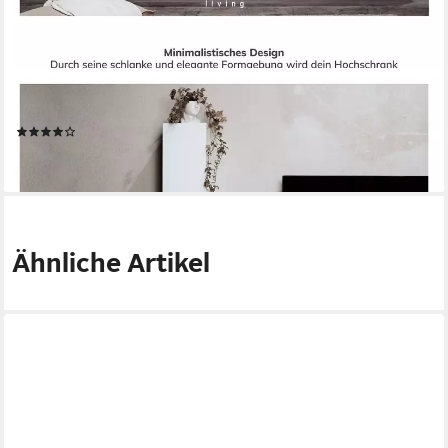
WUUN
TV-Board Wuun® Somero Lowboard Tv-Board Wohnwand SW1
(1)
ab 354,70 €
lieferbar - in 6-7 Werktagen bei dir
Ähnliche Artikel