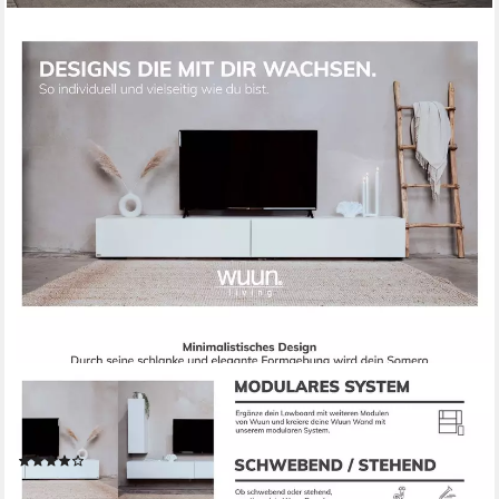
WUUN
TV-Board Wuun® Somero Lowboard Tv-Board Wohnwand
hängend
(281)
ab 124,90 €