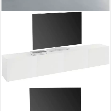
BORCHARDT MÖBEL
Lowboard Sophia, TV-Schrank mit 4 Türen, hängend oder
stehend, Breite 200 cm, 4-türig, Modernes Design made in
Germany