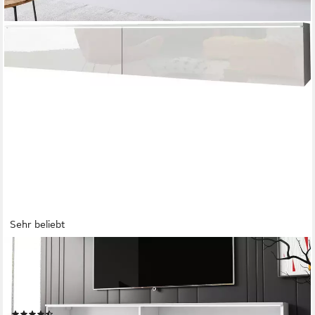
Sehr beliebt
HOME AFFAIRE
Lowboard LOWBOARD VERA, wahlweise mit oder ohne
Beleuchtung, Modernes griffloses TV-Board, 180 cm TV-
Schrank, stehend und hängend
(2507)