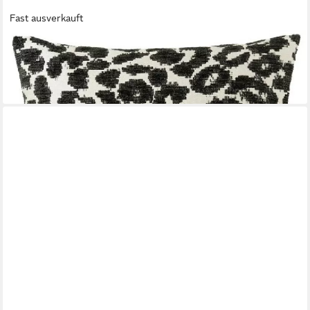
Fast ausverkauft
ROHLEDER
Kissenhülle Kissenhülle Savannah Leo Black (45x45cm)
56,59 €
lieferbar - in 2-3 Werktagen bei dir