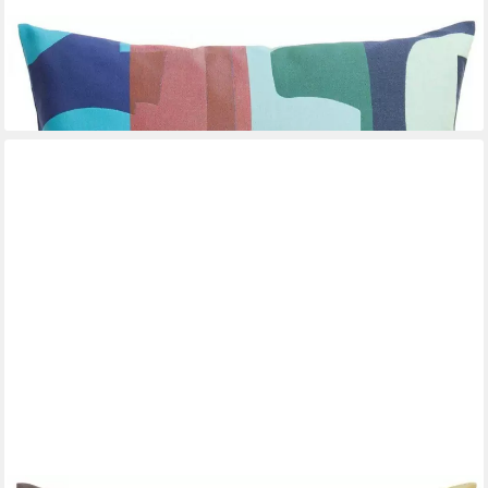
ROHLEDER
Kissenhülle Kissenhülle Patch Patch Cold (60x60cm)
127,00 €
lieferbar - in 2-3 Werktagen bei dir