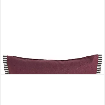
ROHLEDER
Kissenhülle Kissenhülle Essentials Soul Plum (45x45cm)
53,09 €
lieferbar - in 2-3 Werktagen bei dir