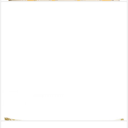
ROHLEDER
Kissenhülle Kissenhülle Heimatliebe Hermine Gelb (60x35cm)
78,00 €
lieferbar - in 2-3 Werktagen bei dir