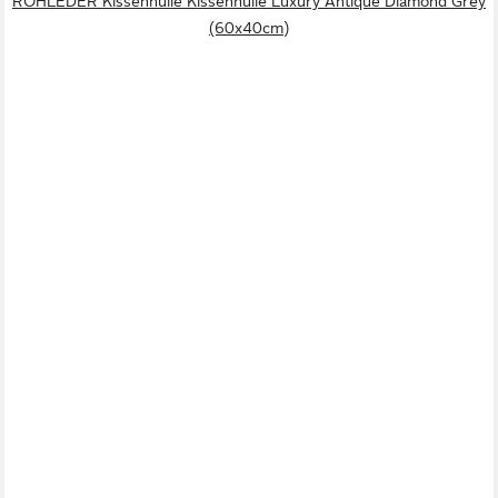
ROHLEDER Kissenhülle Kissenhülle Luxury Antique Diamond Grey
(60x40cm)