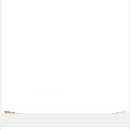
ROHLEDER
Kissenhülle Kissenhülle Heimatliebe Kilian Natur (60x35cm)
88,00 €
lieferbar - in 2-3 Werktagen bei dir