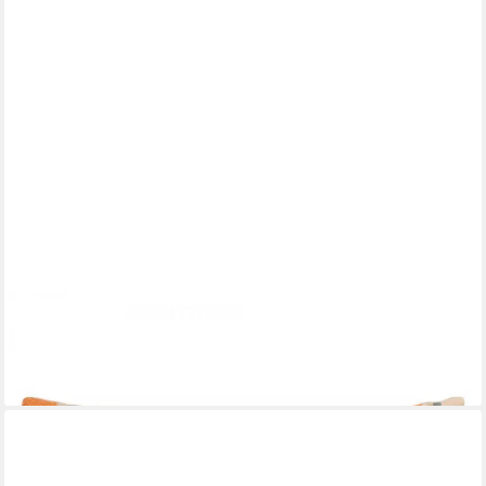
ROHLEDER
Kissenhülle Kissen Journey Waves Orange (50x30cm)
70,00 €
lieferbar - in 2-3 Werktagen bei dir