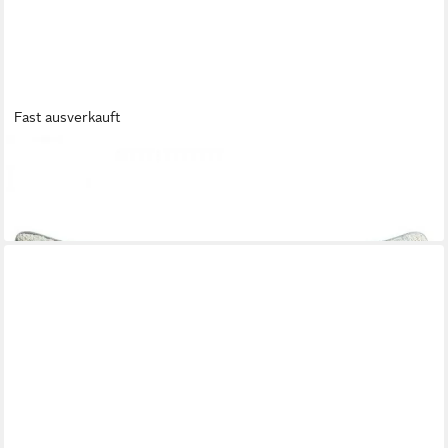
Fast ausverkauft
ROHLEDER
Kissenhülle Kissenhülle Terrace Blue (50x30 cm)
90,00 €
lieferbar - in 2-3 Werktagen bei dir