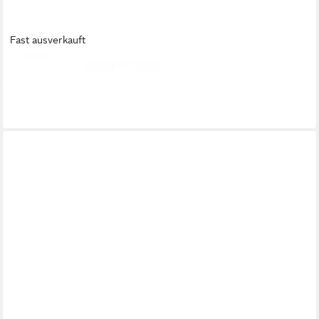
Fast ausverkauft
ROHLEDER
Kissenhülle Kissenhülle Lounge Polar (60x25cm)
49,95 €
lieferbar - in 2-3 Werktagen bei dir