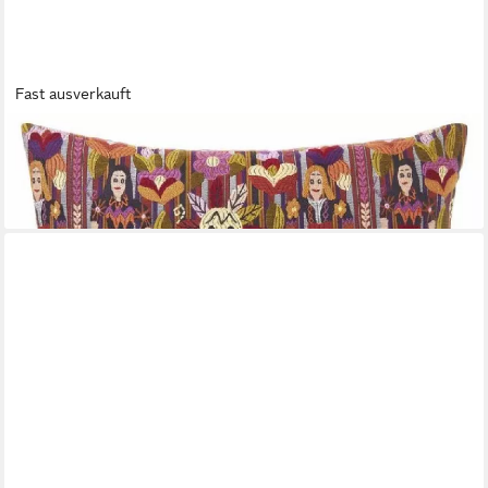
Fast ausverkauft
ROHLEDER
Kissenhülle Kissenhülle Tulum People Magenta (60x60cm)
79,90 €
lieferbar - in 2-3 Werktagen bei dir