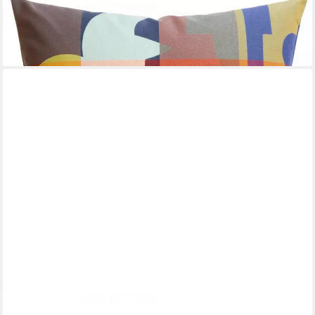
ROHLEDER
Kissenhülle Kissenhülle Patch Patch Warm (60x60cm)
127,00 €
lieferbar - in 2-3 Werktagen bei dir
ROHLEDER
Kissenhülle Kissen Journey Beam Yellow (50x30cm)