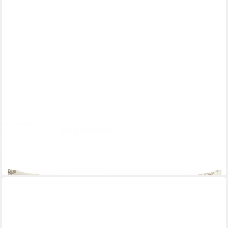
ROHLEDER
Kissenhülle Kissenhülle Heimatliebe Hermine Beige (60x35cm)
78,00 €
lieferbar - in 2-3 Werktagen bei dir