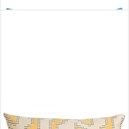
lieferbar - in 2-3 Werktagen bei dir
ROHLEDER
Kissenhülle Kissen Journey Mäander Yellow (60x50cm)
115,00 €
lieferbar - in 2-3 Werktagen bei dir