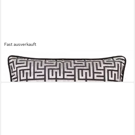
Fast ausverkauft
ROHLEDER
Kissenhülle Kissenhülle Eternity Quantum Graphite (50x50cm)
129,95 €
lieferbar - in 2-3 Werktagen bei dir