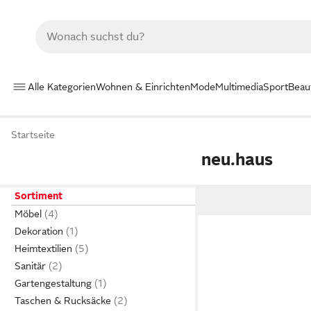
Alle Kategorien
Wohnen & Einrichten
Mode
Multimedia
Sport
Beau
Startseite
neu.haus
Sortiment
Möbel
Dekoration
Heimtextilien
Sanitär
Gartengestaltung
Taschen & Rucksäcke