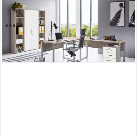
Büromöbel-Set TABOR PRO Set 3, (abschließbar, Metallgriffe, 5-
tlg., Winkelschreibtisch mit Rollcontainer + Aktenschrank + 2
Aktenregale), Made in Germany
(1)
825,00 €
UVP
999,00 €
-17%
lieferbar - in 4-5 Werktagen bei dir
+4