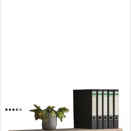
MOEBEL-DICH-AUF
Aktenschrank TABOR (Büroschrank Ordnerschrank
Mehrzweckschrank, abschließbar, Metallgriffe, 3 Fächer) Made in
Germany
(9)
189,00 €
UVP
279,00 €
-32%
lieferbar - in 4-5 Werktagen bei dir