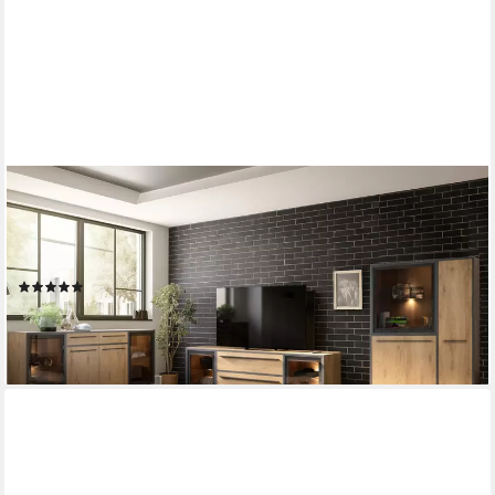
MOEBEL-DICH-AUF
Wohnwand NARDO, (Wildeiche / Absetzung: Anthrazit, 1-St.,
Verschiedene Board-Sets), Braunglas, Softclose, inkl. LED-
Beleuchtung
(6)
ab 399,00 €
UVP
459,00 €
-13%
lieferbar - in 4-5 Werktagen bei dir