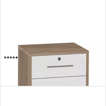
MOEBEL-DICH-AUF
Rollcontainer TABOR, Metallgriffe, abschließbar, 3 Schubkästen 1
Schubkasten abschließbar
(1)
105,00 €
UVP
139,00 €
-24%
lieferbar - in 4-5 Werktagen bei dir
+21