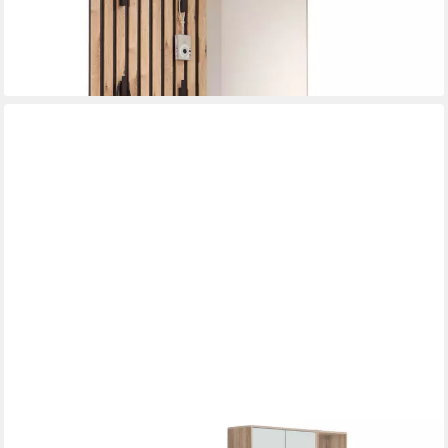
-13%
lieferbar - in 4-5 Werktagen bei dir
MOEBEL-DICH-AUF