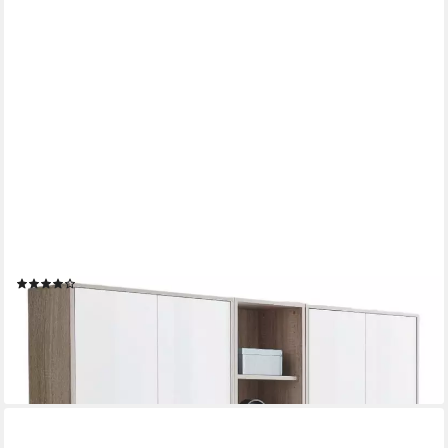
MOEBEL-DICH-AUF
Aktenschrank TABOR 10 (Büroschrank Mehrzweckschrank ideal
für DIN A4 Ordner, abschließbar, Metallgriffe) Made in Germany
(4)
575,00 €
UVP
689,00 €
-17%
lieferbar - in 4-5 Werktagen bei dir
+14