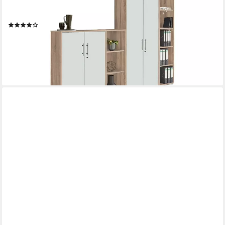
Aktenschrank TABOR 4 (Büroschrank Mehrzweckschrank ideal
für DIN A4 Ordner, abschließbar Metallgriffe) Made in Germany
(7)
529,00 €
UVP
639,00 €
-17%
lieferbar - in 4-5 Werktagen bei dir
+12