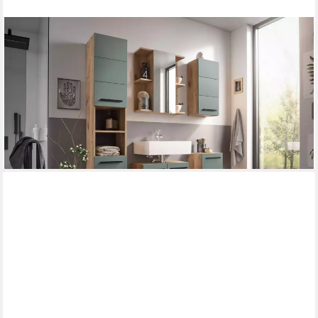
MOEBEL-DICH-AUF
Badezimmer-Set VALENCIA, (Waschbeckenunterschrank,
Spiegelschrank, MDF-Fronten tiefgezogen, Korpus
melaminbeschichtet)
ab 194,00 €
UVP
228,00 €
-15%
lieferbar - in 4-5 Werktagen bei dir