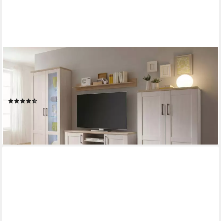
MOEBEL-DICH-AUF
Wohnwand ELEGANCE, (in Sibiu-Lärche Nb. Absetzung: San
Remo hell, Vitrine + Wandboard + Lowboard +
Stauraumelement), im Landhausstil inkl. LED-Beleuchtung
(31)
ab 744,00 €
UVP
949,00 €
-22%
lieferbar - in 4-5 Werktagen bei dir