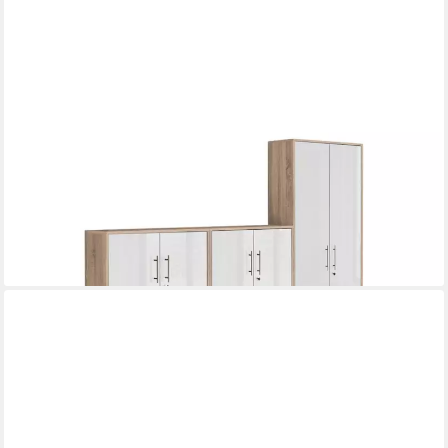
MOEBEL-DICH-AUF
Aktenschrank TABOR 53 (Büroschrank Ordnerschrank ideal für
DIN A4 Ordner, abschließbar, Metallgriffe) Made in Germany
695,00 €
lieferbar - in 4-5 Werktagen bei dir
+6