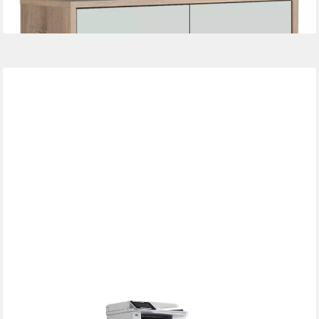
+12
MOEBEL-DICH-AUF
Aktenschrank Druckerkommode TABOR (ideal für Drucker, 2-