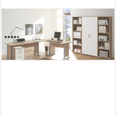
MOEBEL-DICH-AUF
Büromöbel-Set OFFICE LINE, (Spar-Set, 5-tlg.,
Winkelschreibtisch mit Rollcontainer + Aktenschrank + 2
Aktenregale), in Eiche Sonoma / weiß matt
(4)
789,00 €
UVP
1.119,00 €
-29%
lieferbar - in 4-5 Werktagen bei dir