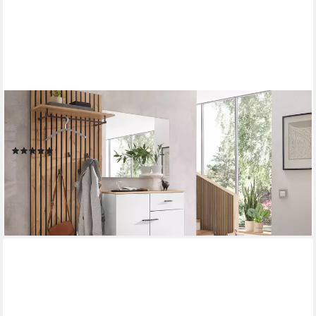
MOEBEL-DICH-AUF
Garderoben-Set COMO, (in anthrazit oder weiß / Artisan Eiche
Nb)
(4)
479,00 €
UVP
599,00 €
-20%
lieferbar - in 4-5 Werktagen bei dir