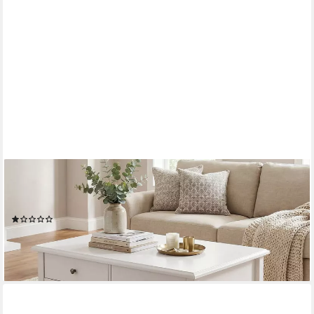
MOEBEL-DICH-AUF
Couchtisch AARHUS (weiß, im Landhausstil), 2 Schubkästen, 1
Ablageboden, 102 cm breit
(1)
229,00 €
UVP
269,00 €
-15%
lieferbar - in 4-5 Werktagen bei dir