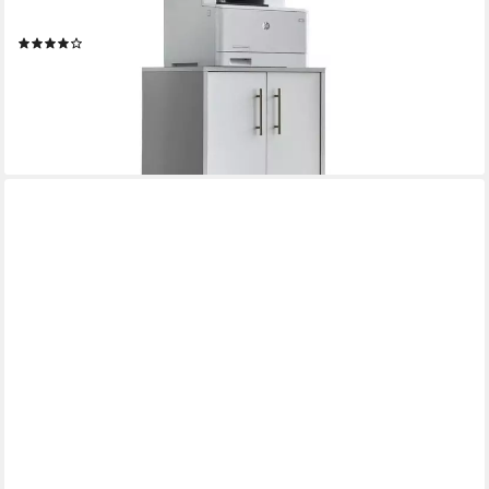
türig) 74 cm hoch, Ablagefläche: 54 x 50 cm
(1)
125,00 €
UVP
179,00 €
-30%
lieferbar - in 4-5 Werktagen bei dir
+20