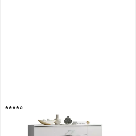
MOEBEL-DICH-AUF
Kommode LILLY 13 (in verschiedenen Farben, 1 Schubkasten +
4 Türen), 117 cm breit
(82)
109,90 €
UVP
129,00 €
-15%
lieferbar - in 4-5 Werktagen bei dir