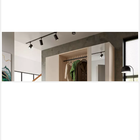
MOEBEL-DICH-AUF
Kompaktgarderobe MODENA (Set, 3-tlg., Sitzbank mit Paneel
und 2 Garderobenschränken) 210 cm breit
769,00 €
UVP
999,00 €
-23%
lieferbar in 9 Wochen