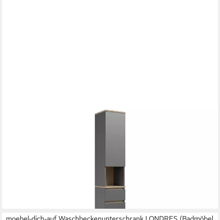
MOEBEL-DICH-AUF
Hochschrank LONDRES (Hochschrank mit Türen, Schublade und
offenem Fach, B/H/T: 30/190/30 cm) in kaschmir oder
anthrazit, Absetzung: Cremona Eiche
139,00 €
UVP
149,00 €
-7%
lieferbar - in 4-5 Werktagen bei dir
moebel-dich-auf Waschbeckenunterschrank LONDRES (Badmöbel,