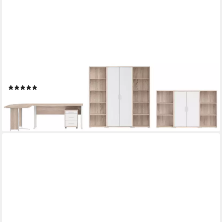
MOEBEL-DICH-AUF
Büromöbel-Set OFFICE LINE, (Komplett-Set, 8-tlg.,
Winkelschreibtisch mit Rollcontainer + 2 Aktenschränke + 4
Aktenregale), in Eiche Sonoma / Weiß
(3)
999,00 €
UVP
1.486,00 €
-33%
lieferbar in 7 Wochen