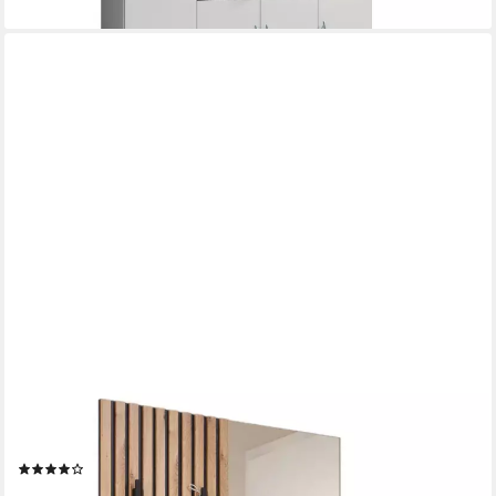
MOEBEL-DICH-AUF
Kompaktgarderobe EASY (Paneel + Bank + Spiegel +
Schuhschrank, in 2 Farbvarianten, Lamellenoptik) 88 cm breit
(17)
349,00 €
UVP
399,00 €