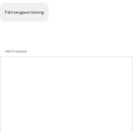
Fahrzeugausrüstung
168 Produkte