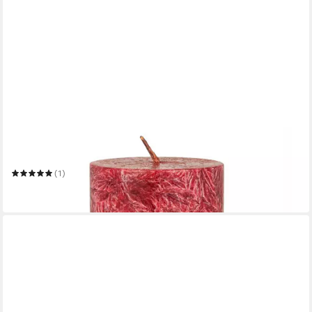
HAHN KERZENFARM
Formkerze Stearin Stumpenkerze - dunkelrot 90x50mm
(1)
3,89 €
in 3-4 Werktagen bei dir