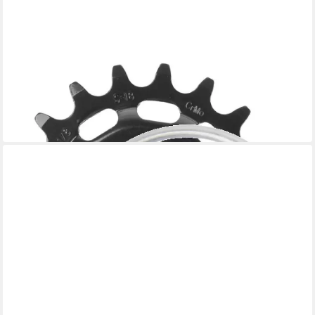
KMC
Kettenschaltung KMC Ritzel 1/8 Zoll 18 Zähne Shimano E-Bike
- Hochwertige Ersatz-Zahnk
17,37 €
in 6-8 Werktagen bei dir