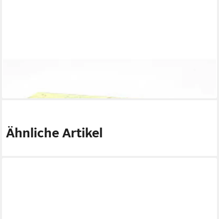
KCB
Formkerze Pyramidenkerzen Weiß 14x70mm - 480 Stück Klein
Weihnachtskerzen
109,98 €
(0,23 €/ 1 Stk)
in 8-10 Werktagen bei dir
Ähnliche Artikel