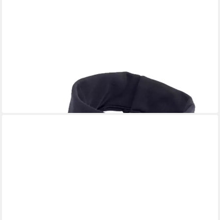
CCM
Hockey Halsprotektor Halsschutz CCM Pro Schnittfest mit Latz
Senior
67,51 €
in 4-5 Werktagen bei dir