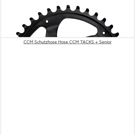
KMC
Kettenschaltung KMC E-Bike Kettenblatt 40 Zähne 11/128"
Direct Mount CrMo Schwarz - Bo
33,57 €
in 6-8 Werktagen bei dir
CCM Schutzhose Hose CCM TACKS + Senior