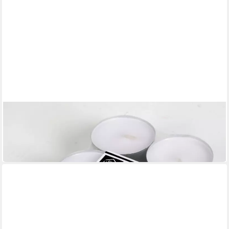
KCB
Teelicht Maxi-Teelichter 12er-Set 8 Std. Brenndauer XL Jumbo
Teelichte Kerzen
5,99 €
in 4-5 Werktagen bei dir