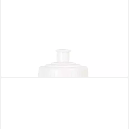
CCM
Trinkflasche
26,19 €
leider ausverkauft