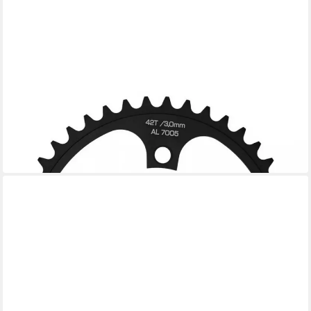
KMC
Kettenschaltung KMC E-Bike Kettenblatt 1/8" Wide Alu 42
Zähne schwarz - moderne Ausfüh
63,81 €
in 6-8 Werktagen bei dir