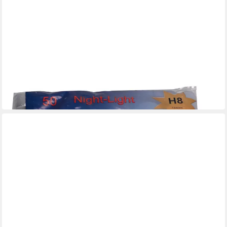
KCB
Teelicht Teelichter Brenndauer bis zu 8 Stunden 50 Stück
7,67 €
in 2-3 Werktagen bei dir