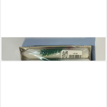
KCB
Streudeko Geburtstagskerze 6er 6
11,75 €
in 4-5 Werktagen bei dir