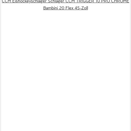
CCM Eishockeyschläger Schläger CCM TRIGGER 10 PRO CHROME
Bambini 20 Flex 45-Zoll