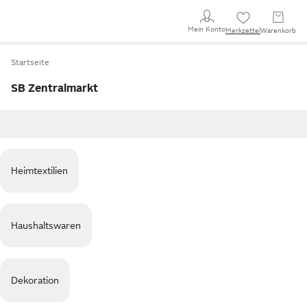
Mein Konto
Merkzettel
Warenkorb
Startseite
SB Zentralmarkt
Heimtextilien
Haushaltswaren
Dekoration