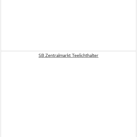
SB Zentralmarkt Teelichthalter