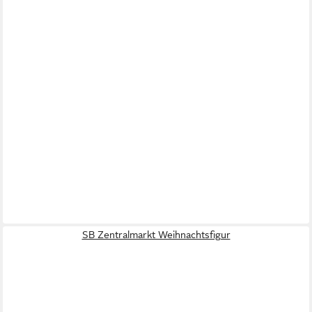
SB Zentralmarkt Weihnachtsfigur