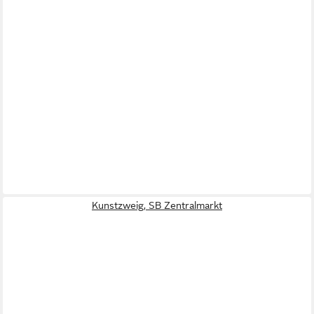
Kunstzweig, SB Zentralmarkt