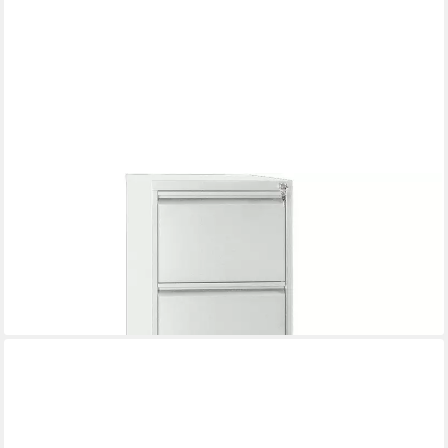
GUERKAN
Hängeregisterschrank aus Stahl und mit durchgehender
Griffleiste
ab 380,79 €
lieferbar in 3 Wochen