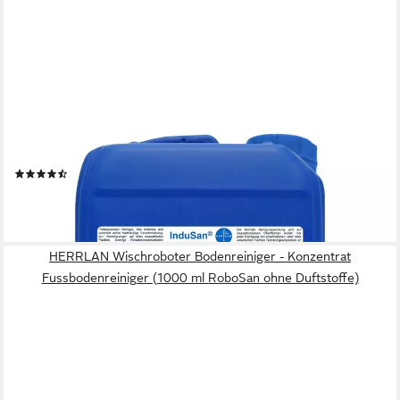
HERRLAN
InduSan - Reinigungskonzentrat Allzweckreiniger (20 Liter
Kanister I Neutral I Industrie-Reiniger)
(3)
237,49 €
(11,87 €/ 1 l)
lieferbar - in 2-3 Werktagen bei dir
HERRLAN Wischroboter Bodenreiniger - Konzentrat
Fussbodenreiniger (1000 ml RoboSan ohne Duftstoffe)