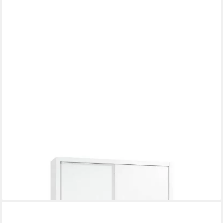
GUERKAN
Schiebetürenschrank aus Stahl
630,69 €
lieferbar in 3 Wochen