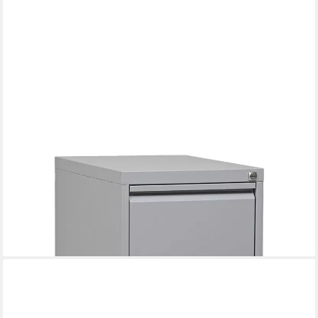
GUERKAN
Hängeregisterschrank aus Stahl und mit durchgehender
Griffleiste
ab 327,29 €
lieferbar in 3 Wochen