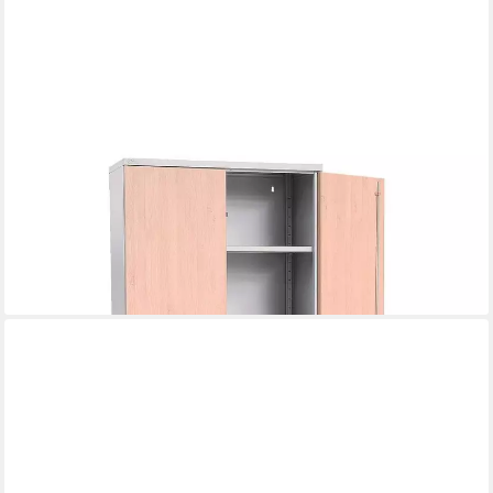
GUERKAN
Aktenschrank 5 OH, Schrank aus Stahl, Türen in Holzoptik,
92x195 cm
470,09 €
lieferbar in 3 Wochen