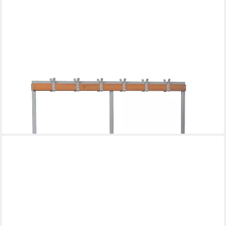
GUERKAN
Sitzbank, Doppelsitzbank mit Hakenleiste-Garderobe und
Schuhrost
ab 642,59 €
lieferbar in 3 Wochen