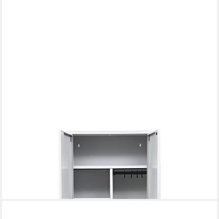
GUERKAN
Mehrzweckschrank aus Stahl, vormontiert und mit Cyberlock
Griff
434,39 €
lieferbar in 3 Wochen