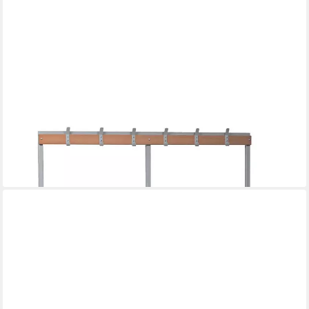
GUERKAN
Sitzbank, mit Hakenleiste-Garderobe und Schuhrost
ab 374,89 €
lieferbar in 3 Wochen