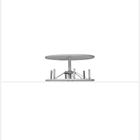
GUERKAN
Drehregal, Ordnerdrehsäule, einzeln drehbare Etagen
559,29 €
lieferbar in 3 Wochen