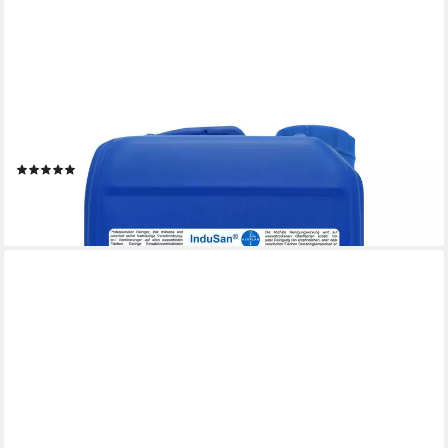
HERRLAN
InduSan - Reinigungskonzentrat Allzweckreiniger (20 Liter
Kanister I Citrus-Duft I Industrie-Reiniger)
(1)
237,49 €
(11,87 €/ 1 l)
lieferbar - in 2-3 Werktagen bei dir