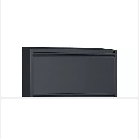
GUERKAN
Hängeregisterschrank aus Stahl und mit durchgehender
Griffleiste
547,39 €
lieferbar in 3 Wochen