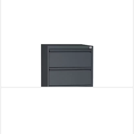
GUERKAN
Aktenschrank Karteschrank bis DIN A5 quer, 6 Schubladen,
abschließbar, 53x132 cm
ab 690,19 €
lieferbar in 3 Wochen