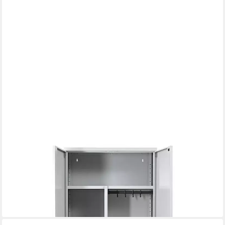
GUERKAN
Mehrzweckschrank aus Stahl, vormontiert und mit Cyberlock
Griff
458,19 €
lieferbar in 3 Wochen