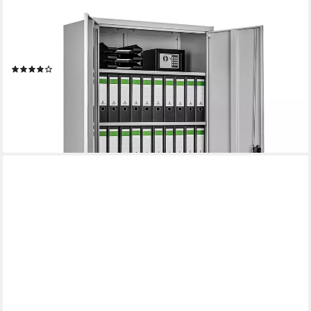
TECTAKE
Aktenschrank (Aktenschrank, 1-St., in Grau) pulverbeschichteter
Stahl für Langlebigkeit
(22)
199,99 €
UVP
359,00 €
-44%
lieferbar - in 2-3 Werktagen bei dir