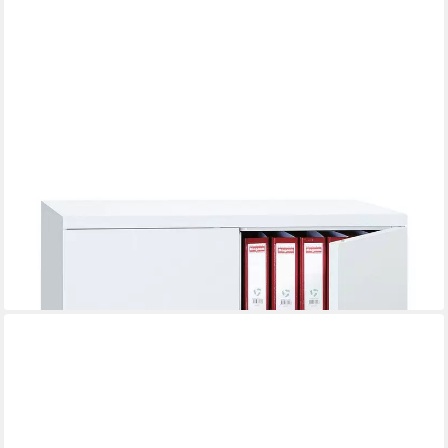
GUERKAN
Aktenschrank 2 OH, Stahlschrank, 215° Öffnungswinkel,
verstärkte Türen, 92x100 cm
224,99 €
lieferbar - in 2-3 Werktagen bei dir