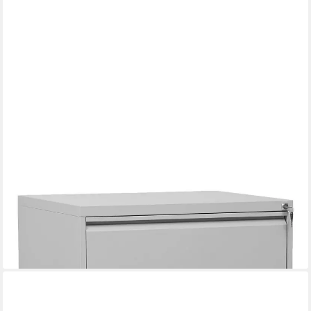
GUERKAN
Hängeregisterschrank aus Stahl und mit durchgehender
Griffleiste
481,99 €
lieferbar in 3 Wochen