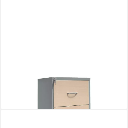
GUERKAN
Hängeregisterschrank aus Stahl und mit durchgehender
Griffleiste
ab 511,69 €
lieferbar in 3 Wochen