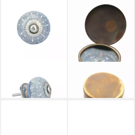
EL PUENTE
EL PUENTE
Möbelknopf Schrankknopf,
Kompass Kompass,
Handmade
Handmade
3,99 €
14,99 €
in 6-7 Werktagen bei dir
in 6-7 Werktagen bei dir