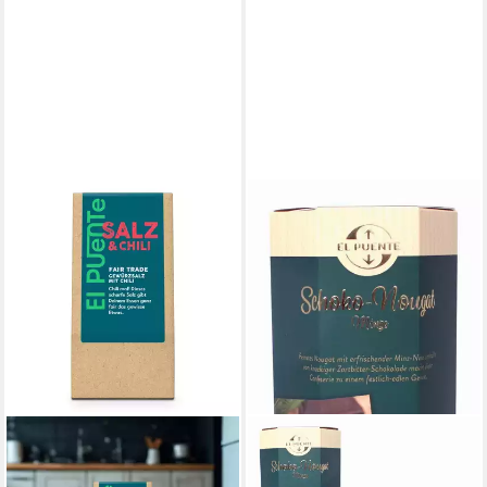
EL PUENTE
EL PUENTE
Gewürz Salz & Chili
Knabberei Schoko-Nougat
Gewürzsalz, Fair Trade,
mit Minze, Fair Trade,