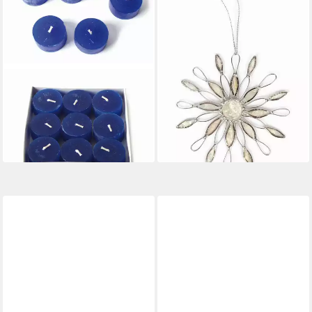
EL PUENTE
Schale Teelichter ohne Alu-
Schale, 9er-Set, Handmade
6,90 €
(0,77 €/ 1 kg)
in 6-7 Werktagen bei dir