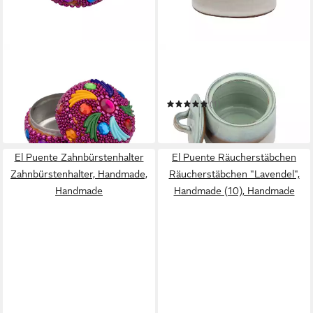
EL PUENTE
EL PUENTE
Pillendose "Zirkus" Dose aus
Zuckerdose Zuckerdose
Aluminium in Pink, Handmade
"Raya", Handmade
3,99 €
(1)
in 6-7 Werktagen bei dir
19,99 €
in 6-7 Werktagen bei dir
El Puente Zahnbürstenhalter
El Puente Räucherstäbchen
Zahnbürstenhalter, Handmade,
Räucherstäbchen "Lavendel",
Handmade
Handmade (10), Handmade