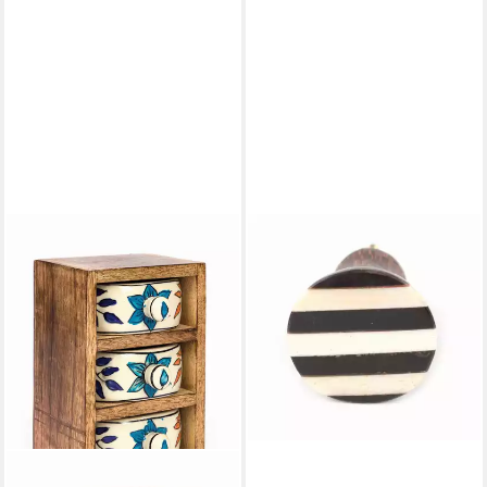
EL PUENTE
Möbelknopf Schrankknopf,
Handmade
4,99 €
in 6-7 Werktagen bei dir