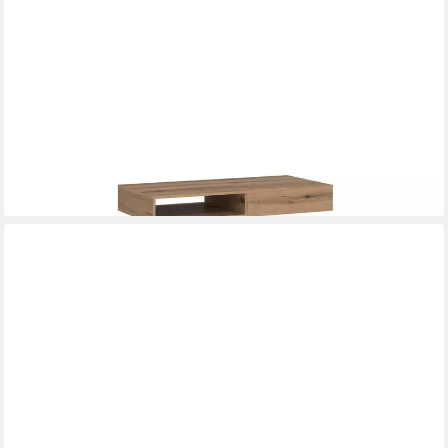
DESIGNIMPEX
Couchtisch WM-3 stufenlos höhenverstellbar mit Schublade
Wohnzimmer Tisch, Funktionstisch, Wohnzimmertisch, Tisch,
Esstisch, Sofatisch, Rollen
399,95 €
UVP
499,95 €
-20%
lieferbar - in 4-5 Werktagen bei dir