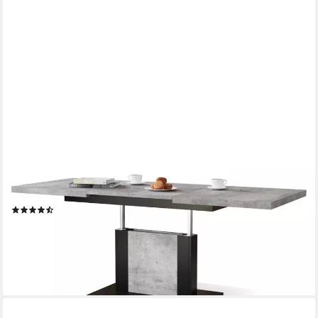
DESIGNIMPEX
Couchtisch Design Orion stufenlos höhenverstellbar ausziehbar
Esstisch
(2)
540,00 €
UVP
649,95 €
-17%
lieferbar - in 4-5 Werktagen bei dir
+4