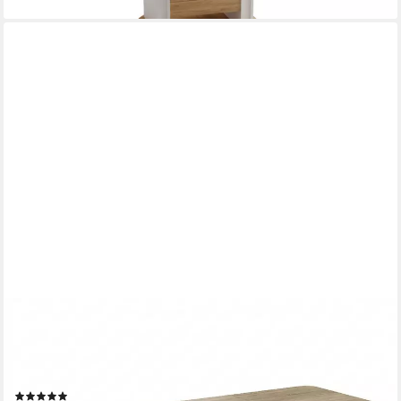
DESIGNIMPEX
Couchtisch Design DA-555 Schublade höhenverstellbar
ausziehbar Tisch, Funktionstisch, Wohnzimmertisch, Tisch,
Esstisch, Sofatisch, Schublade
(2)