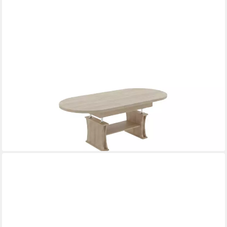
DESIGNIMPEX
Couchtisch DA-130 oval ausziehbar höhenverstellbar mit Ablage
Wohnzimmer Tisch, Funktionstisch, Wohnzimmertisch, Tisch,
Esstisch, Sofatisch, Rollen
699,95 €
UVP
799,95 €
-13%
lieferbar - in 4-5 Werktagen bei dir
+8