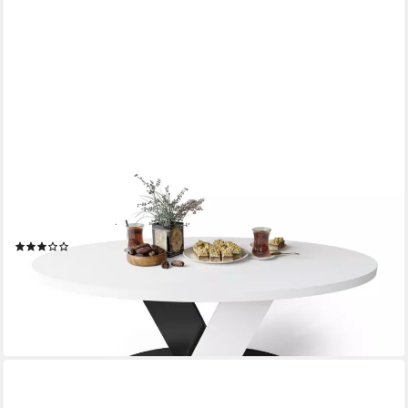
DESIGNIMPEX
Couchtisch Design Couchtisch Lova oval Wohnzimmertisch
ovaler Tisch Sofatisch, Funktionstisch, Wohnzimmertisch, Tisch,
Esstisch, Sofatisch, Rollen
(4)
249,95 €
UVP
299,95 €
-17%
lieferbar - in 4-5 Werktagen bei dir
+2