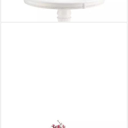
499,95 €
UVP
559,95 €
-11%
lieferbar - in 4-5 Werktagen bei dir
DESIGNIMPEX
Couchtisch Design Asti-P Tisch höhenverstellbar 55 - 67cm