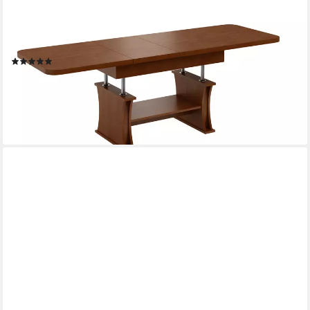
DESIGNIMPEX
Couchtisch DA-777 höhenverstellbar ausziehbar 120/200 cm
Esstisch Wohnzimmer, Funktionstisch, Wohnzimmertisch, Tisch,
Esstisch, Sofatisch, Schublade
(1)
659,95 €
UVP
699,95 €
-6%
lieferbar - in 4-5 Werktagen bei dir
+2