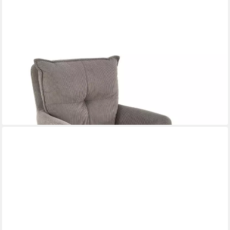
DESIGNIMPEX
Esszimmerstuhl Design Esszimmerstuhl STH-999 Cordstoff
Cord 180 Grad drehbar Stuhl
199,95 €
UVP
259,95 €
-23%
lieferbar in 7 Wochen