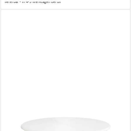
lieferbar - in 4-5 Werktagen bei dir
DESIGNIMPEX
Esstisch Esstisch HAW-111 rund ausziehbar Weiß Massiv Tisch
Echtholz Esszimmer, Esstisch, Esszimmertisch, Küche, Tisch,
Couchtisch, Wohnzimmertisch