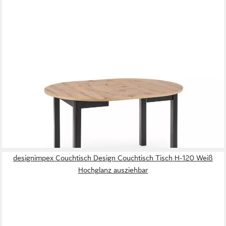
DESIGNIMPEX
Esstisch Design rund HA-400 ausziehbar Tisch Esstisch 102 -
142cm
399,95 €
UVP
499,95 €
-20%
lieferbar - in 4-5 Werktagen bei dir
designimpex Couchtisch Design Couchtisch Tisch H-120 Weiß
Hochglanz ausziehbar