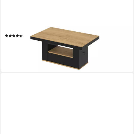
DESIGNIMPEX
Couchtisch HM-111 Eiche Natur - Schwarz Hochglanz
höhenverstellbar ausziehbar, Funktionstisch, Wohnzimmertisch,
Tisch, Esstisch, Sofatisch, Schublade
(2)
750,00 €
UVP
989,95 €
-24%
lieferbar - in 4-5 Werktagen bei dir
+12