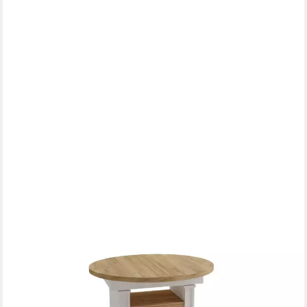
DESIGNIMPEX
Couchtisch DA-999 rund ausziehbar höhenverstellbar mit
Schublade Wohnzimmer Tisch, Funktionstisch,
Wohnzimmertisch, Tisch, Esstisch, Sofatisch
699,95 €
UVP
799,95 €
-13%
lieferbar - in 4-5 Werktagen bei dir
+6