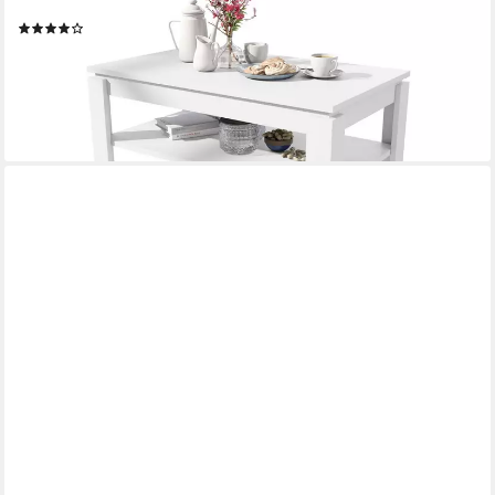
Esstisch
(5)
270,00 €
UVP
359,95 €
-25%
lieferbar in 7 Wochen
+1