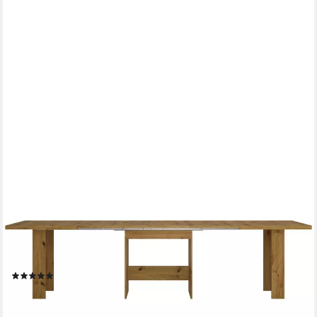
DESIGNIMPEX
Esstisch Design WM-999 Eiche Artisan ausziehbar 140 - 300
cm, Esstisch, Esszimmertisch, Tisch, Couchtisch,
Wohnzimmertisch, table
(2)
439,95 €
UVP
529,95 €
-17%