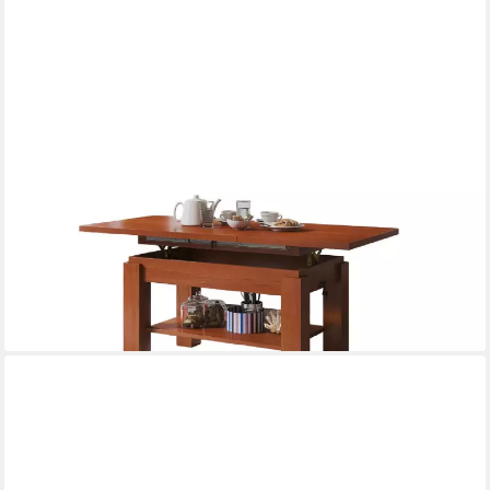
DESIGNIMPEX
Couchtisch Couchtisch Astoria Kirschbaum höhenverstellbar
ausziehbar Esstisch, Funktionstisch, Wohnzimmertisch, Tisch,
Esstisch, Sofatisch
499,95 €
UVP
559,95 €
-11%
lieferbar in 7 Wochen
+9