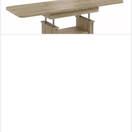
699,95 €
UVP
739,95 €
-5%
lieferbar - in 4-5 Werktagen bei dir
+6