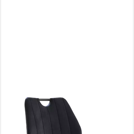
DESIGNIMPEX
Esszimmerstuhl Design SO-1 Esszimmerstuhl Stuhl Stühle Samt
Esszimmer Velour
119,95 €
UVP
139,95 €
-14%
lieferbar in 7 Wochen
+1