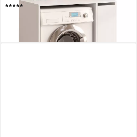
(1)
189,95 €
UVP
229,95 €
-17%
lieferbar in 7 Wochen