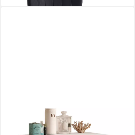
DESIGNIMPEX
Waschmaschinenumbauschrank Carl Svensson W-222
Waschmaschinenschrank Ablage Badezimmerschrank
Badezimmerschrank Waschmaschinenunterschrank
Waschmaschinenmöbel Küche