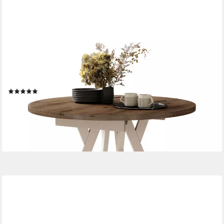
DESIGNIMPEX
Esstisch Design Esstisch Almo ausziehbar rund Esszimmer Tisch
90 x 77 cm, Esstisch, Esszimmertisch, Tisch, Ausziehtisch,
Küchentisch, Esszimmer
(2)
479,95 €
UVP
539,95 €
-11%
lieferbar - in 4-5 Werktagen bei dir
+4