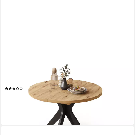
DESIGNIMPEX
Esstisch Design Esstisch Renzo ausziehbar 110 bis 180 cm rund
Esszimmer Tisch, Esstisch, Esszimmertisch, Tisch, Ausziehtisch,
Küchentisch, Esszimmer
(2)
669,95 €
UVP
699,95 €
-4%
lieferbar - in 4-5 Werktagen bei dir
+4