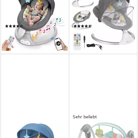
Babywippe 5 Gang einstellbar,
Babywippe 5 Gänge, mit
mit Moskitonetz, Musik &
Esstisch, bluetooth Musik,
Timer max. 9kg
Moskitonetz und Spielzeug,
(27)
(8)
max. 9kg
88,99 €
94,99 €
UVP
199,99 €
UVP
172,99 €
-56%
-45%
lieferbar - in 3-4 Werktagen bei dir
lieferbar - in 3-4 Werktagen bei dir
Sehr beliebt
INSMA
INGENUITY
Babywippe elektrische
Babyschaukel Swing'n Go,