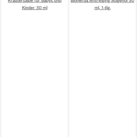
Kräutersalbe für Babys und
Bioherba Anti-Aging Augenöl 50
Kinder 30 ml
ml, 1-tlg.