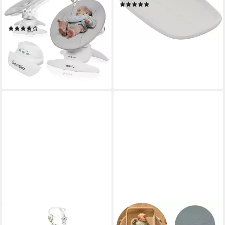
(3)
ab Geburt/12
40,28 €
UVP
49,90 €
Wiegenlieder/leicht und leise
-19%
(48)
lieferbar in 2 Wochen
114,99 €
159,99 €
-28%
lieferbar - in 2-3 Werktagen bei dir
LIONELO
LIONELO
Babywippe Bella und Bella Set,
Wickelauflage MEGS, PU-