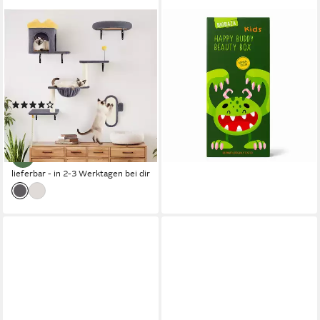
YAHEETECH
BIOBAZA
Katzen-Kletterwand
Pflege-Geschenkset Biobaza
Katzenmöbel-Set 4 teilig, mit
Happy Buddy Geschenkset, 3-
Katzenhöhle & Katzenliege &
tlg.
19,99 €
Plattformen & Katzenkorb
(8,00 €/ 100 ml)
(4)
lieferbar - in 2-3 Werktagen bei dir
55,99 €
UVP
89,99 €
-38%
lieferbar - in 2-3 Werktagen bei dir