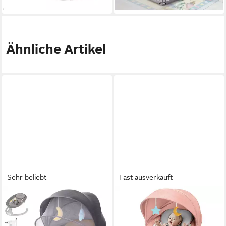
lieferbar - in 3-4 Werktagen bei dir
Ähnliche Artikel
Sehr beliebt
Fast ausverkauft
INSMA
AUDEW
Babywippe elektrisch
Babywippe elektrische
Babyschaukel 5 Gang
Babyschaukel Bluetooth