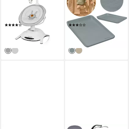
360' drehbarer Sitz, 12
Schaum/weiche
beruhigende Melodien mit
Ränder/Antirutsch/Oberfläche
Lautstärkeregelung
wasserfest
(42)
(2)
164,99 €
59,99 €
269,99 €
89,99 €
-39%
-33%
lieferbar - in 2-3 Werktagen bei dir
lieferbar - in 2-3 Werktagen bei dir