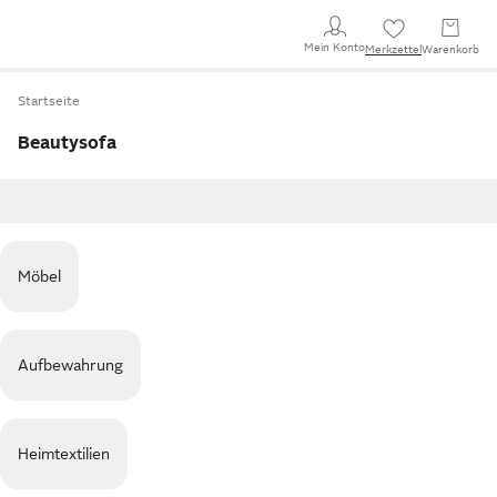
Mein Konto
Merkzettel
Warenkorb
Startseite
Beautysofa
Möbel
Aufbewahrung
Heimtextilien