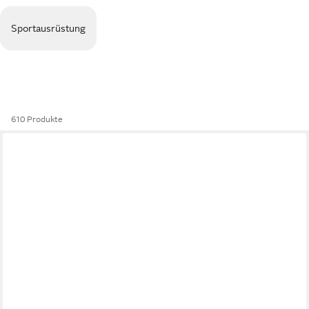
Sportausrüstung
610 Produkte