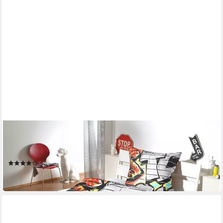
BETTWARENSHOP
Bettwäsche Graffiti
140 x 200 cm
B/L
(4)
ab 29,99 €
in 3-4 Werktagen bei dir