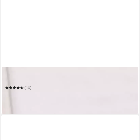
BETTWARENSHOP
Matratzenschoner Edel-Molton
(10)
ab 34,99 €
59,95 €
-42%
in 3-4 Werktagen bei dir