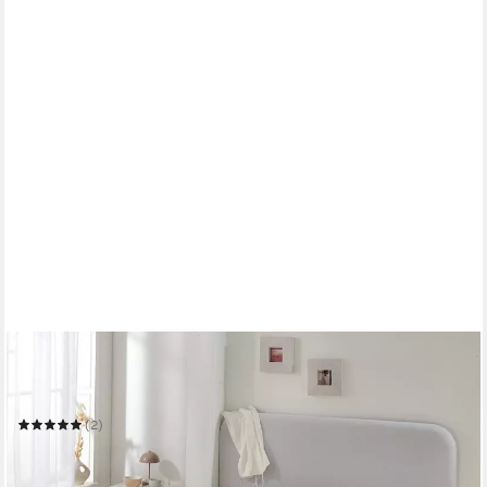
BETTWARENSHOP
Spannbettlaken Multi-Stretch
Mehrere Größen
(2)
ab 28,99 €
44,99 €
-36%