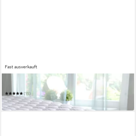
Fast ausverkauft
BETTWARENSHOP
Matratzenauflage Cooltouch
(15)
ab 66,99 €
in 3-4 Werktagen bei dir