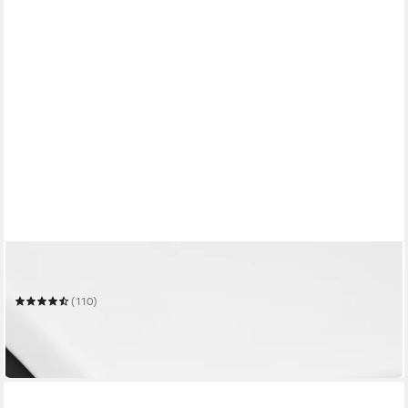
BETTWARENSHOP
Matratzenschoner Topperschoner
(110)
ab 26,99 €
49,95 €
-46%
in 3-4 Werktagen bei dir