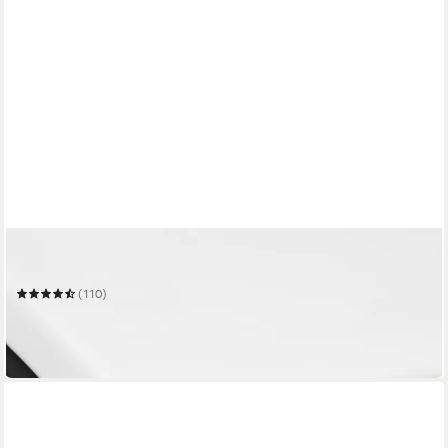
BETTWARENSHOP
Matratzenschoner Topperschoner
(110)
ab 26,99 €
49,95 €
-46%
in 3-4 Werktagen bei dir