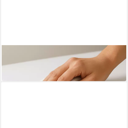
BETTWARENSHOP
Matratzenschutzbezug Vollschutz
87,99 €
129,99 €
-32%
in 3-4 Werktagen bei dir