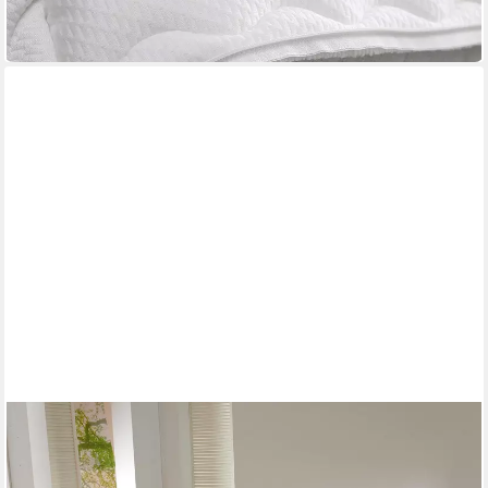
-39%
in 3-4 Werktagen bei dir
BETTWARENSHOP
Spannbettlaken Topper Spannbetttuch
Mehrere Größen