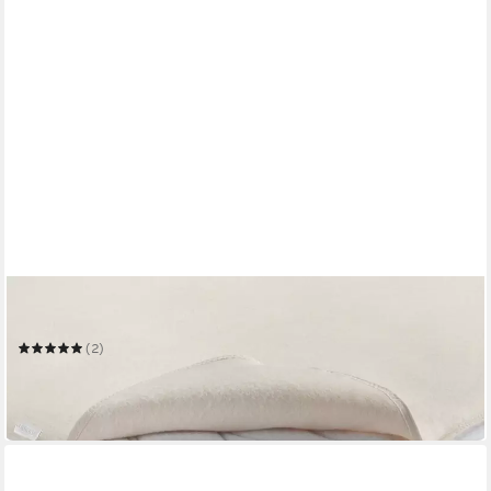
BETTWARENSHOP
Matratzenschoner Molton
(2)
ab 18,99 €
29,99 €
-37%
in 3-4 Werktagen bei dir