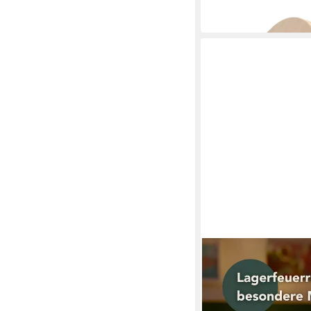
-15%
in 2-3 Werktagen bei dir
BESKE
Tischfeuer Ethanolfeu
89,90 €
in 2-3 Werktagen bei dir