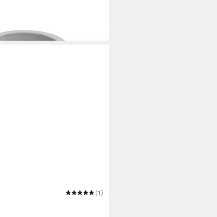
(1)
 - Kea mit Dauerdocht
 (13x13x13)