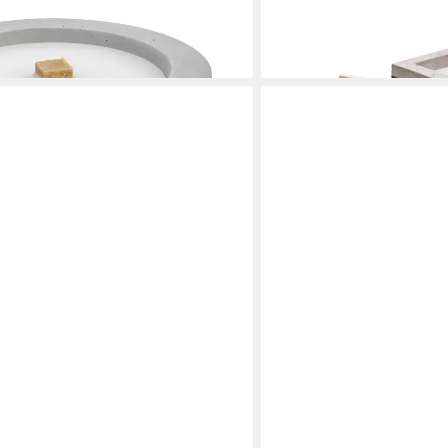
ab 57,90 €
UVP
69,90 €
-17%
in 2-3 Werktagen bei dir
BESKE
a' (Betonfeuer 13x13x13 Ständer und
Outdoorkerze Betonfeuer®
ab 39,90 €