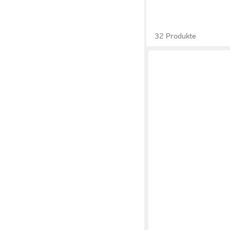
32 Produkte
BESKE
Outdoorkerze Betonfe
Kerzenfresser Tischf