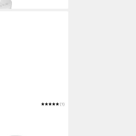
(1)
- Steller mit Dauerdocht
 (14cm)