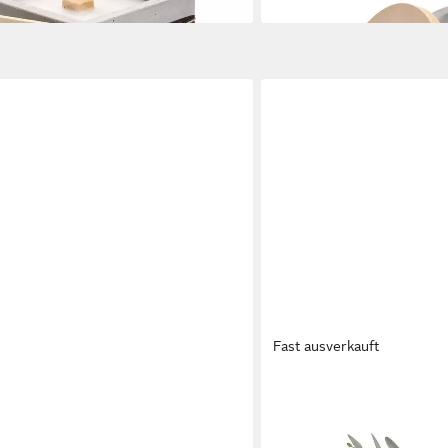
Fast ausverkauft
BESKE
uer® - Pico mit Dauerdocht
Tischvase Vase 'Eiskar Me
39,90 €
euer (10x10x10)
in 2-3 Werktagen bei dir