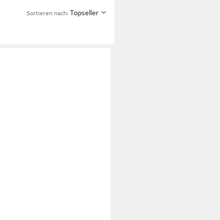
Topseller
Sortieren nach:
 - Solo mit Dauerdocht
 (14cm)