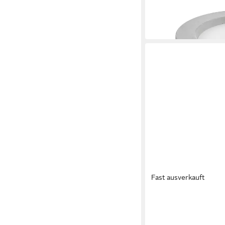
ab 79,90 €
UVP
89,90 €
-11%
in 2-3 Werktagen bei dir
Fast ausverkauft
BESKE
Outdoorkerze Set 'Ke
Nachfüllwachs)