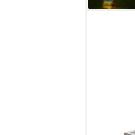
BESKE
Outdoorkerze Betonfe
Kerzenfresser Tischf
ab 69,90 €
UVP
79,90 €
-13%