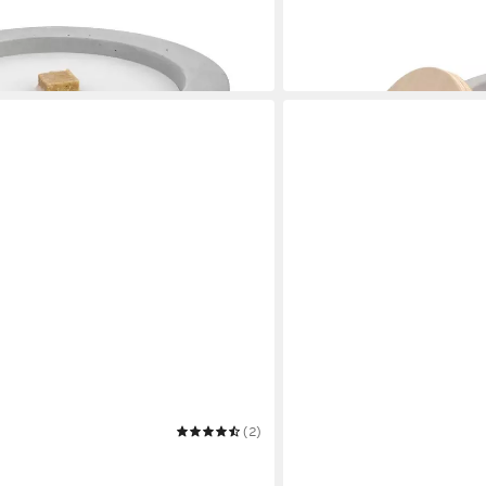
ab 54,90 €
UVP
64,90 €
-15%
in 2-3 Werktagen bei dir
(2)
BESKE
uer® - Taal mit Dauerdocht
Outdoorkerze Betonfeuer®
euer (24cm)
Kerzenfresser Tischfeuer