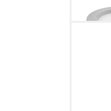
ab 79,90 €
UVP
89,90 €
-11%
in 2-3 Werktagen bei dir
BESKE
Outdoorkerze Betonfe
Kerzenfresser Tischf