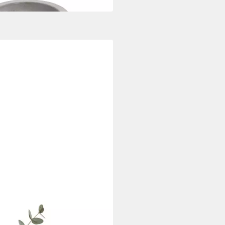
dia' (10cm, h25cm) grau