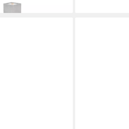
in 2-3 Werktagen bei dir
BESKE
uer® - Solo mit Dauerdocht
Outdoorkerze Betonfeuer®
euer (14cm)
Kerzenfresser Tischfeuer
ab 79,90 €
in 2-3 Werktagen bei dir