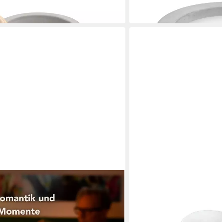
BESKE
er 'Koro', Ø20cm
Outdoorkerze Nachfüllwac
20 Wachsplatten
29,90 €
(1,50 €/ 1 Stk)