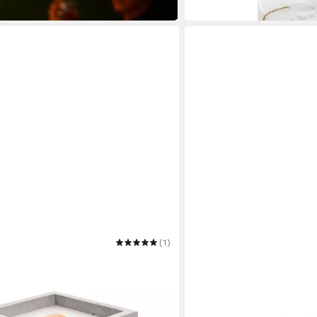
in 2-3 Werktagen bei dir
(1)
BESKE
uer® - Fuego mit Dauerdocht
Outdoorkerze Betonfeuer® 
euer (17x17x17)
Kerzenfresser Tischfeuer
ab 57,90 €
in 2-3 Werktagen bei dir