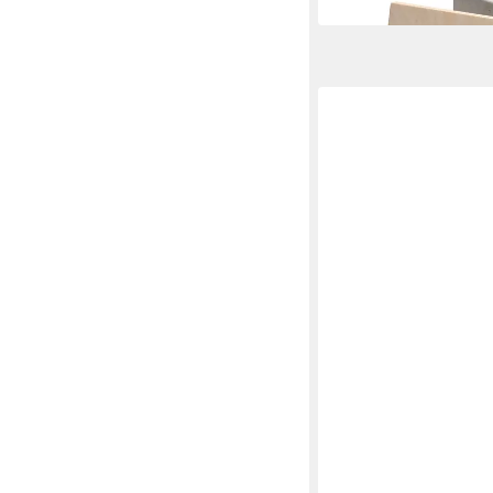
in 2-3 Werktagen bei dir
BESKE
Outdoorkerze Betonfe
Kerzenfresser Tischf
ab 41,90 €