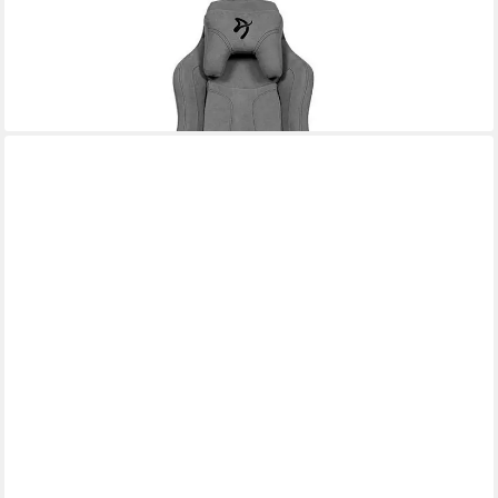
AROZZI
Gaming Chair Vernazza Soft Fabric
368,98 €
lieferbar - in 2-3 Werktagen bei dir