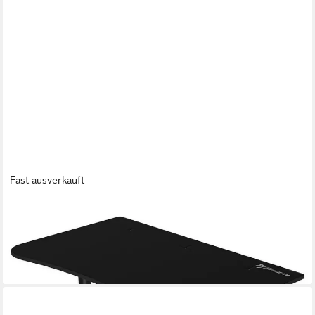
Fast ausverkauft
AROZZI
Gamingtisch ARENA-SMALL-PBK Arena S Gaming Desk
Schreibtisch Schwarz
206,85 €
lieferbar - in 6-7 Werktagen bei dir