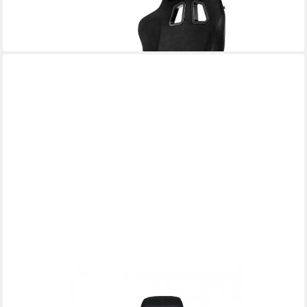
verstellbare Rückenlehne
ab 230,89 €
lieferbar - in 5-6 Werktagen bei dir
AROZZI
Gaming-Stuhl VERNAZZA-SPSF-PBK Vernazza Supersoft