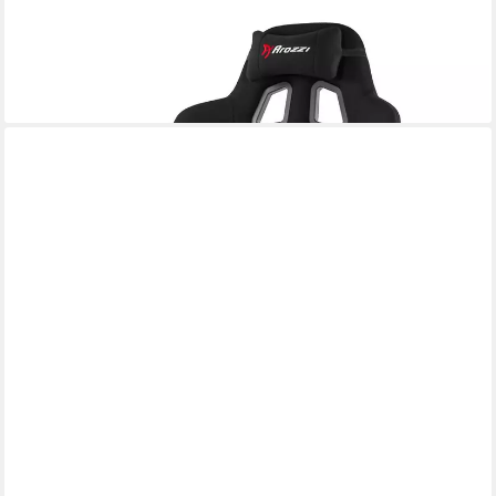
AROZZI
Gaming Chair INIZIO-FB-BLACK, Atmungsaktiver Stoff,
Schaukelfunktion, 2D-Arme, belastbar bis 105 kg
ab 247,99 €
lieferbar - in 3-4 Werktagen bei dir
AROZZI