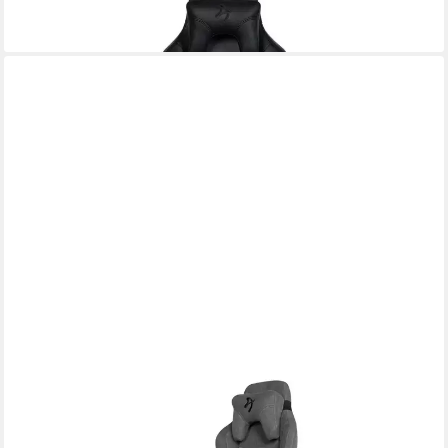
386,02 €
lieferbar - in 2-3 Werktagen bei dir
AROZZI
Bürostuhl
606,94 €
lieferbar - in 4-5 Werktagen bei dir