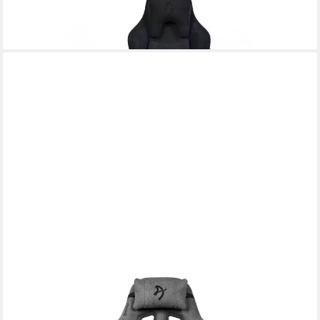
Gaming Stuhl Schwarz
453,85 €
lieferbar - in 6-7 Werktagen bei dir
AROZZI
Gaming-Stuhl
ab 230,89 €