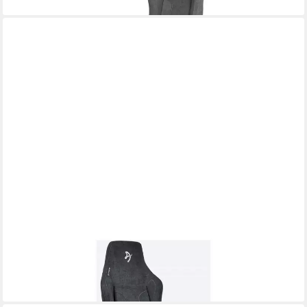
AROZZI
Bürostuhl
563,89 €
lieferbar - in 4-5 Werktagen bei dir