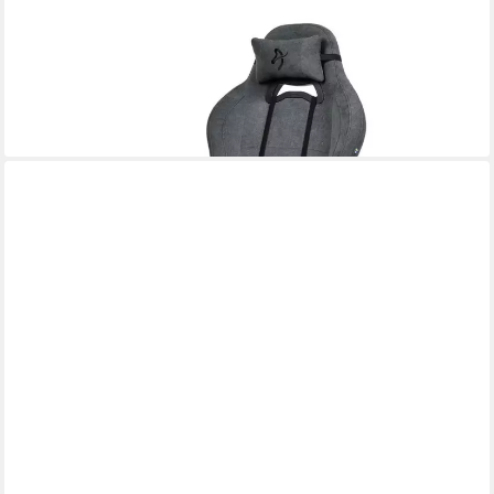
AROZZI
Gaming Chair TORRETTA-SFB-ASH2, Soft Fabric Bezug,
Wippfunktion, 3D-Armlehnen
ab 323,74 €
lieferbar - in 2-3 Werktagen bei dir