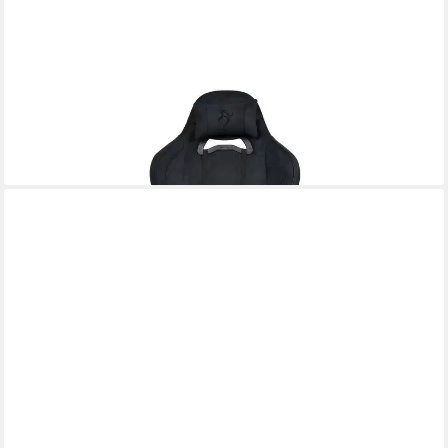
AROZZI
Gaming Chair Torretta
ab 333,66 €
lieferbar - in 2-3 Werktagen bei dir