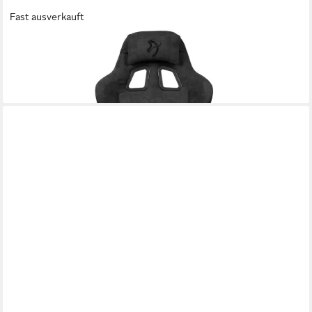
Fast ausverkauft
AROZZI
Gaming-Stuhl Avanti - Gaming Stuhl - dunkelgrau
ab 265,90 €
lieferbar - in 6-7 Werktagen bei dir