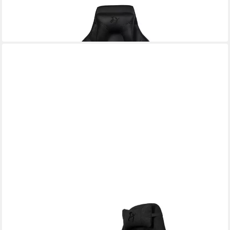
Gaming Chair Vernazza XL SoftPU
ab 467,24 €
lieferbar - in 2-3 Werktagen bei dir
AROZZI
Gaming Chair AVANTI-SFB-PBK, Atmungsaktives Soft Fabric,