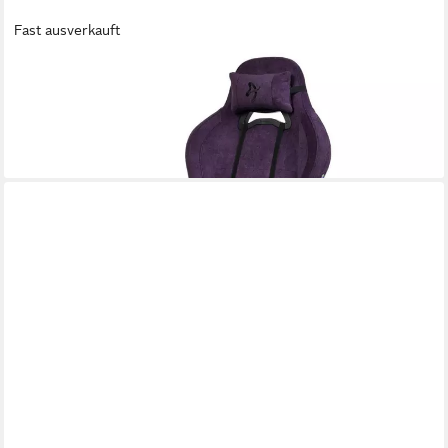
Fast ausverkauft
AROZZI
Gaming Chair Torretta Soft Fabric, Soft Fabric Bezug,
ergonomisches Design, höhenverstellbar
ab 311,99 €
lieferbar - in 3-4 Werktagen bei dir