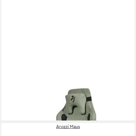
AROZZI
Taschenrechner Vernazza XL Supersoft, Stabiler Metallrahmen,
bis zu 170 kg belastbar, verstellbare Armlehnen
459,43 €
lieferbar - in 2-3 Werktagen bei dir
Arozzi Maus