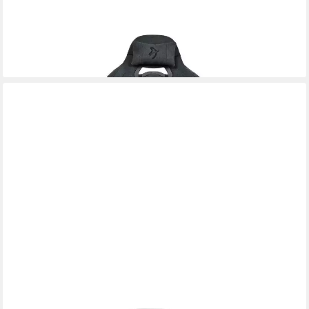
AROZZI
Gaming Chair Torretta
ab 315,61 €
lieferbar - in 2-3 Werktagen bei dir