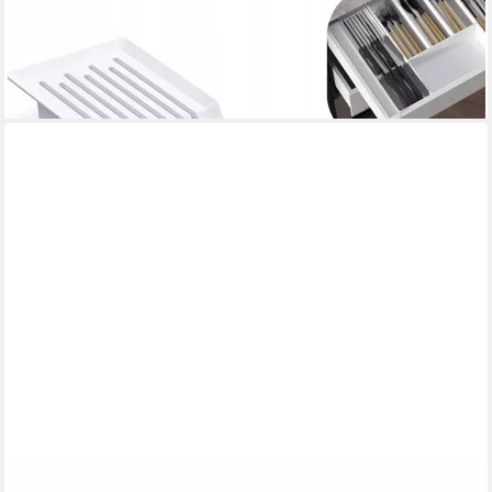
Schubladeneinsatz 8 Fächer Groß
13,49 €
lieferbar - in 2-3 Werktagen bei dir
PRIMA-ONLINE