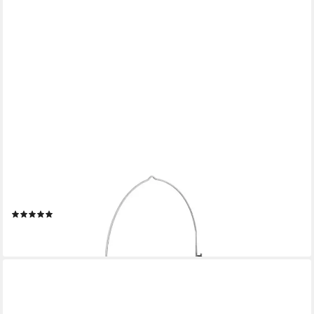
PRIMA-ONLINE
Mörtelkübel Mörtelkübel Baueimer 5L I 10L I 12L I 16L I 20L
literskala Putzeimer, 5 Liter
(4)
ab 1,85 €
lieferbar - in 2-3 Werktagen bei dir