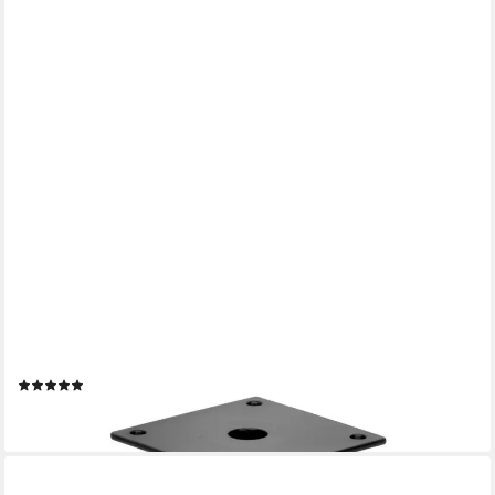
PRIMA-ONLINE
Möbelfuß Metallfüße gerade Möbelfüße Schrankfuß Sofafuß H:
10-23cm Schwarz
(2)
ab 5,49 €
lieferbar - in 2-3 Werktagen bei dir