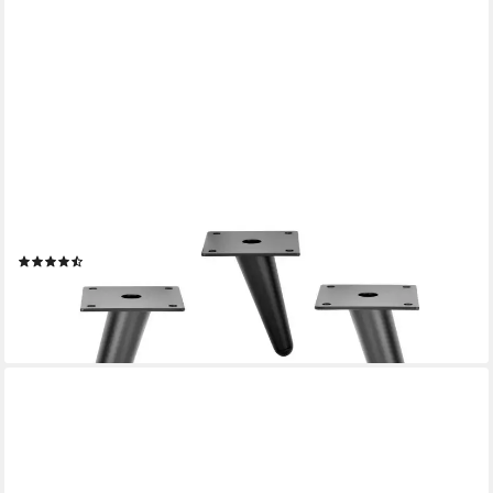
PRIMA-ONLINE
Möbelfuß Metallfüße schräg Schrankfuß Sofafuß H: 10-23cm
Schwarz oder Gold
(18)
ab 5,49 €
lieferbar - in 2-3 Werktagen bei dir