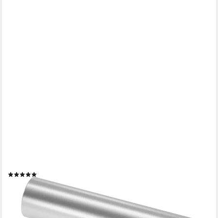
PRIMA-ONLINE
Möbelgriff 1x Schrank Schublade Türgriff Ø: 12 mm Zieht Griffe
mit Schrauben 50mm
(5)
1,50 €
lieferbar - in 2-3 Werktagen bei dir