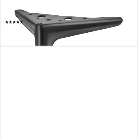
PRIMA-ONLINE
Möbelfuß 4 Stück Möbelfüße DIY Metall möbelbeine Schrank
Sofa Couch Schwarz
(8)
ab 17,99 €
(4,50 €/ 1 Stk)
lieferbar - in 2-3 Werktagen bei dir