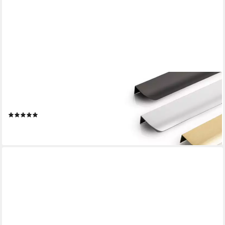
PRIMA-ONLINE
Möbelgriff Möbelgriff Griffleiste Aluminium Gold gebürstet 52-
1200mm Küchengriff
(1)
ab 1,59 €
lieferbar - in 2-3 Werktagen bei dir