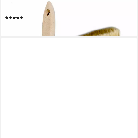
Flachpinsel Flachpinsel, Lasurpinsel, Lackierpinsel, Malerpinsel,
Holzpinsel, (1 St), Breite : 25 Millimeter
(1)
ab 0,89 €
lieferbar - in 2-3 Werktagen bei dir