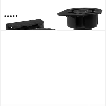
PRIMA-ONLINE
Tischbein Verstellbare Möbelbeine 95-165 mm Möbelfuß
Kunststoff stabil schwarz
(1)
ab 1,50 €
lieferbar - in 2-3 Werktagen bei dir