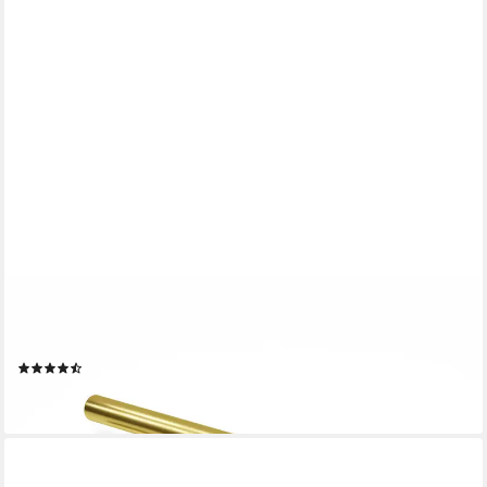
PRIMA-ONLINE
Möbelgriff Möbelgriff Küchengriff Schrankgriff mit Schrauben
Gold 10-50cm (1-St)
(8)
ab 1,20 €
lieferbar - in 2-3 Werktagen bei dir