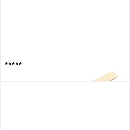
PRIMA-ONLINE
Lattenrost Federleisten 53x8mm Birken-Sperrholz Ersatzleisten
Lattenrost 90-200cm
(1)
2,25 €
lieferbar - in 2-3 Werktagen bei dir