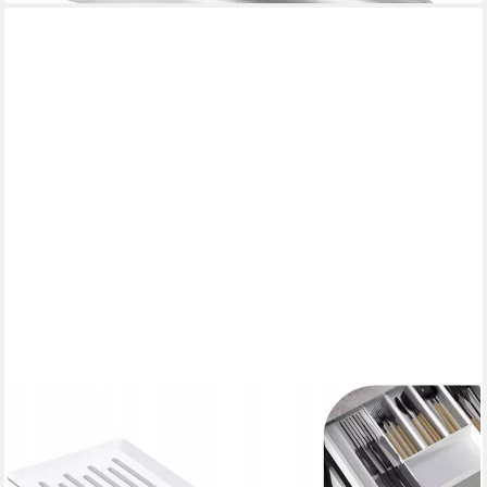
PRIMA-ONLINE
Besteckkasten Besteckkasten 80 cm Weiß Graphit
Schubladeneinsatz 9 Fächer Groß
13,49 €
lieferbar - in 2-3 Werktagen bei dir