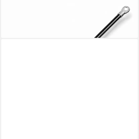
PRIMA-ONLINE
Druckfeder Gasdruckfeder für Bettkasten & Bettbeschläge –
40cm – 800N bis 1200N (1 St)
ab 4,69 €
lieferbar - in 2-3 Werktagen bei dir