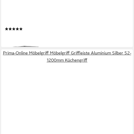
PRIMA-ONLINE
Möbelfuß Rechteckiges Metall-Möbelbein 35/50cm Schwarz
Matt Möbelfuß Schrankfuß, (1-St)
(2)
ab 16,99 €
lieferbar - in 2-3 Werktagen bei dir
Prima-Online Möbelgriff Möbelgriff Griffleiste Aluminium Silber 52-
1200mm Küchengriff