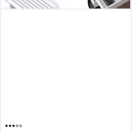
PRIMA-ONLINE
Möbelfuß Möbelfuß Stützfuß verstellbar 15-24,5cm Bettfuß
Kunststoff Beine
(2)
ab 2,49 €