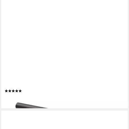
PRIMA-ONLINE
Möbelgriff Möbelgriff Küchengriff Schrankgriff mit Schrauben
Schwarz Matt 10-50cm (1-St)
(23)
ab 1,10 €
lieferbar - in 2-3 Werktagen bei dir