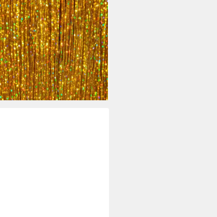
TAS GUIRCA
üm-Perücke Glitzer Haar
hnen, 3 Stück
 €
rbar - in 2-3 Werktagen bei dir