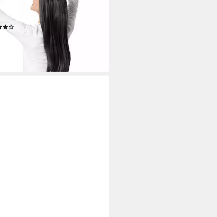
nehm zu, Langhaarperücke mit
tem Haar, Länge ca. 65 cm, Inkl.
(9)
netz
9 €
rbar - in 2-3 Werktagen bei dir
+2