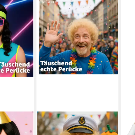
TK GRUPPE
DRE
haarperücke
Kostüm-Perücke Afro Lockenkopf
Kost
 80er Jahre –
Perücke Wig Kostüm– für Fasching &
Outfi