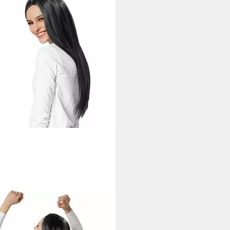
SSFORFUN
üm-Perücke Kunsthaar, zu vielen
ts & Auftritten, Leicht &