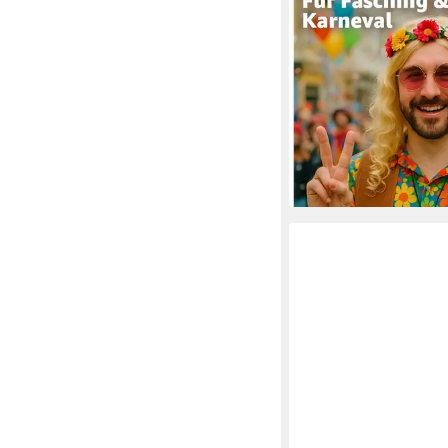
TK GRUPPE
Kostüm-Perücke Lang
Perücke Wig – 70er &
Fasching & Karneval
4,99 €
UVP
9,99 €
-50%
lieferbar - in 3-4 Werktag