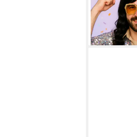
Fasching & Karneval
4,99 €
UVP
9,99 €
-50%
lieferbar - in 3-4 Werktag