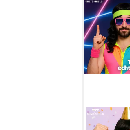
TK GRUPPE
Kostüm-Perücke Lang
Perücke Wig – 70er &