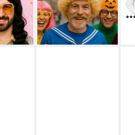
Karneval
ange
4,99 €
UVP
9,99 €
glat
-50%
Haar
15,9
en bei dir
lieferbar - in 3-4 Werktagen bei dir
liefe