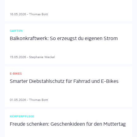
16.05.2026
-
Thomas
Bott
GARTEN
Balkonkraftwerk: So erzeugst du eigenen Strom
15.05.2026
-
Stephanie
Weckel
E-BIKES
Smarter Diebstahlschutz für Fahrrad und E-Bikes
01.05.2026
-
Thomas
Bott
KÖRPERPFLEGE
Freude schenken: Geschenkideen für den Muttertag