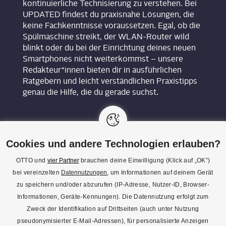
kontinuierliche Technisierung zu verstehen. Bei
UPDATED findest du praxisnahe Lösungen, die
keine Fachkenntnisse voraussetzen. Egal, ob die
Spülmaschine streikt, der WLAN-Router wild
blinkt oder du bei der Einrichtung deines neuen
Smartphones nicht weiterkommst – unsere
Redakteur*innen bieten dir in ausführlichen
Ratgebern und leicht verständlichen Praxistipps
genau die Hilfe, die du gerade suchst.
Cookies und andere Technologien erlauben?
OTTO und
vier Partner
brauchen deine Einwilligung (Klick auf „OK”)
bei vereinzelten
Datennutzungen
, um Informationen auf deinem Gerät
KON­TAKT
zu speichern und/oder abzurufen (IP-Adresse, Nutzer-ID, Browser-
Informationen, Geräte-Kennungen). Die Datennutzung erfolgt zum
REDAK­TI­ON
Zweck der Identifikation auf Drittseiten (auch unter Nutzung
IMPRES­SUM
pseudonymisierter E-Mail-Adressen), für personalisierte Anzeigen