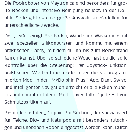
Die Pool­ro­bo­ter von May­tro­nics sind beson­ders für gro­
ße Becken und inten­si­ve Rei­ni­gung beliebt. In der Dol­
phin Serie gibt es eine gro­ße Aus­wahl an Model­len für
unter­schied­li­che Zwecke.
Der „E50i“ rei­nigt Pool­bo­den, Wän­de und Was­ser­li­nie mit
zwei spe­zi­el­len Sili­kon­bürs­ten und kommt mit einem
prak­ti­schen Cad­dy, mit dem du ihn bis zum Becken­rand
fah­ren kannst. Über ver­schie­de­ne Wege hast du die vol­le
Kon­trol­le über die Steue­rung: Per Joy­stick-Funk­ti­on,
prak­ti­schen Wochen­ti­mern oder über die vor­pro­gram­
mier­ten Modi in der „MyDol­phin Plus“-App. Dank Swi­vel
und intel­li­gen­ter Navi­ga­ti­on erreicht er alle Ecken mühe­
los und nimmt mit dem „Mul­ti-Lay­er-Fil­ter“ jede Art von
Schmutz­par­ti­keln auf.
Beson­ders ist der „Dol­phin Bio Suc­tion“, der spe­zia­li­siert
für Tei­che, Bio- und Natur­pools mit beson­ders rut­schi­
gen und unebe­nen Böden ein­ge­setzt wer­den kann. Durch