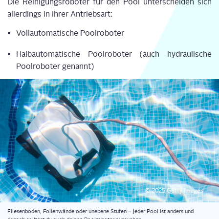
Die Rei­ni­gungs­ro­bo­ter für den Pool unter­schei­den sich
aller­dings in ihrer Antriebsart:
Voll­au­to­ma­ti­sche Poolroboter
Halb­au­to­ma­ti­sche Pool­ro­bo­ter (auch hydrau­li­sche
Pool­ro­bo­ter genannt)
© 2025 Get­ty Images
Flie­sen­bo­den, Foli­en­wän­de oder unebe­ne Stu­fen – jeder Pool ist anders und