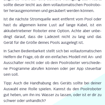
soll­te die­ser leicht aus dem voll­au­to­ma­ti­schen Pool­ro­bo­
ter her­aus­ge­nom­men und gesäu­bert wer­den können.
Ist die nächs­te Strom­quel­le weit ent­fernt vom Pool oder
hast du all­ge­mein kei­ne Lust auf lan­ge Kabel, ist ein
akku­be­trie­be­ner Robo­ter eine Opti­on. Ach­te aber unbe­
dingt dar­auf, dass die Lade­zeit nicht zu lang und das
Gerät für die Grö­ße dei­nes Pools aus­ge­legt ist.
In Sachen Bedien­bar­keit stellt sich bei voll­au­to­ma­ti­schen
Hel­fern die Fra­ge, ob dir ein ein­fa­ches Modell mit An- und
Aus­schal­ter reicht oder ob dein Pool­ro­bo­ter ver­schie­de­
ne Pro­gram­me abru­fen kön­nen oder per App steu­er­bar
sein soll.
Tipp: Auch die Hand­ha­bung des Geräts soll­te bei dei­ner
Aus­wahl eine Rol­le spie­len. Kannst du den Pool­ro­bo­ter
gut heben, um ihn ins Was­ser zu las­sen, oder ist er dir zu
schwer oder unhandlich?