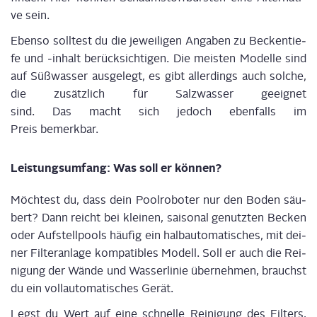
ve sein.
Eben­so soll­test du die jewei­li­gen Anga­ben zu Becken­tie­
fe und ‑inhalt berück­sich­ti­gen. Die meis­ten Model­le sind
auf Süß­was­ser aus­ge­legt, es gibt aller­dings auch sol­che,
die zusätz­lich für Salz­was­ser geeig­net
sind. Das macht sich jedoch eben­falls im
Preis bemerkbar.
Leis­tungs­um­fang: Was soll er können?
Möch­test du, dass dein Pool­ro­bo­ter nur den Boden säu­
bert? Dann reicht bei klei­nen, sai­so­nal genutz­ten Becken
oder Auf­stell­pools häu­fig ein halb­au­to­ma­ti­sches, mit dei­
ner Fil­ter­an­la­ge kom­pa­ti­bles Modell. Soll er auch die Rei­
ni­gung der Wän­de und Was­ser­li­nie über­neh­men, brauchst
du ein voll­au­to­ma­ti­sches Gerät.
Legst du Wert auf eine schnel­le Rei­ni­gung des Fil­ters,