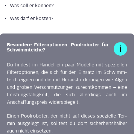
Was soll er können?
Was darf er kosten?
Beson­de­re Fil­ter­op­tio­nen: Pool­ro­bo­ter für
Schwimmteiche?
Du fin­dest im Han­del ein paar Model­le mit spe­zi­el­len
Fil­ter­op­tio­nen, die sich für den Ein­satz im Schwimm­
teich eig­nen und die mit Her­aus­for­de­run­gen wie Algen
und gro­ben Ver­schmut­zun­gen zurecht­kom­men – eine
Leis­tungs­fä­hig­keit, die sich aller­dings auch im
Anschaf­fungs­preis widerspiegelt.
Einen Pool­ro­bo­ter, der nicht auf die­ses spe­zi­el­le Ter­
rain aus­ge­legt ist, soll­test du dort sicher­heits­hal­ber
auch nicht einsetzen.