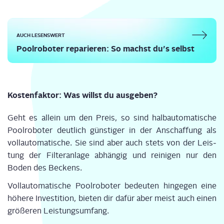
AUCH LESENSWERT
Pool­ro­bo­ter repa­rie­ren: So machst du’s selbst
Kos­ten­fak­tor: Was willst du ausgeben?
Geht es allein um den Preis, so sind halb­au­to­ma­ti­sche
Pool­ro­bo­ter deut­lich güns­ti­ger in der Anschaf­fung als
voll­au­to­ma­ti­sche. Sie sind aber auch stets von der Leis­
tung der Fil­ter­an­la­ge abhän­gig und rei­ni­gen nur den
Boden des Beckens.
Voll­au­to­ma­ti­sche Pool­ro­bo­ter bedeu­ten hin­ge­gen eine
höhe­re Inves­ti­ti­on, bie­ten dir dafür aber meist auch einen
grö­ße­ren Leistungsumfang.