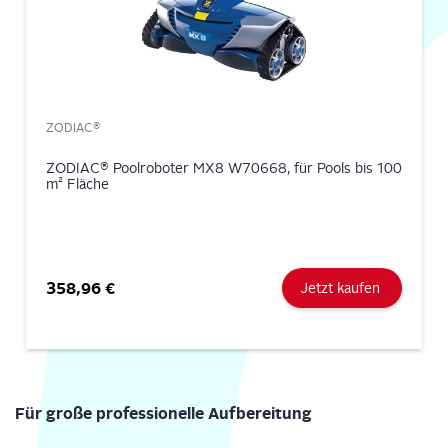
ZODIAC®
ZODIAC® Poolroboter MX8 W70668, für Pools bis 100
m² Fläche
358,96 €
Jetzt kaufen
Für gro­ße pro­fes­sio­nel­le Aufbereitung