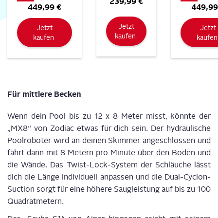
239,99 €
POWER 4.0, Mit
POWER 4.0,
449,99 €
449,99
Kabel, reinigt
Kabel, reini
Boden, Wand und
Boden, Wan
Jetzt
Jetzt
Jetzt
Wasserlinie
Wasserlinie
kaufen
kaufen
kaufe
Für mitt­le­re Becken
Wenn dein Pool bis zu 12 x 8 Meter misst, könn­te der
„MX8“ von Zodiac etwas für dich sein. Der hydrau­li­sche
Pool­ro­bo­ter wird an dei­nen Skim­mer ange­schlos­sen und
fährt dann mit 8 Metern pro Minu­te über den Boden und
die Wän­de. Das Twist-Lock-Sys­tem der Schläu­che lässt
dich die Län­ge indi­vi­du­ell anpas­sen und die Dual-Cyclon-
Suc­tion sorgt für eine höhe­re Saug­leis­tung auf bis zu 100
Quadratmetern.