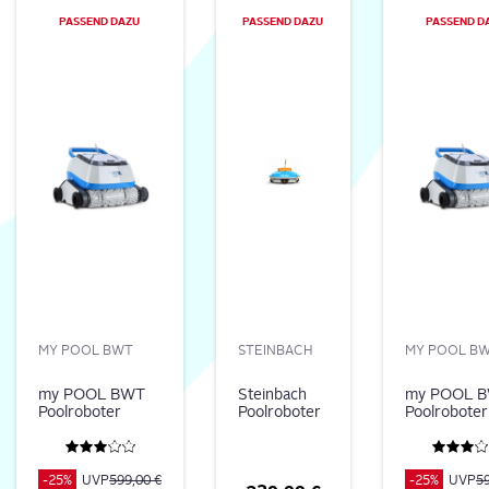
PAS­SEND DAZU
PAS­SEND DAZU
PAS­SEND D
MY POOL BWT
STEINBACH
MY POOL B
my POOL BWT
Steinbach
my POOL 
Poolroboter
Poolroboter
Poolroboter
POWER
Poolrunner
POWER
ONE4ALL
Battery
ONE4ALL
PREMIUM
Basic
PREMIUM
-25%
UVP
599,00 €
-25%
UVP
59
Nachfolger für
Nachfolger 