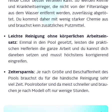
ren­de Chlor bes­ser ver­tei­len kann. So wer­den Kei­me
und Krank­heits­er­re­ger, die nicht von der Fil­ter­an­la­ge
aus dem Was­ser ent­fernt wer­den, zuver­läs­sig abge­tö­
tet. Du kommst daher mit wenig star­ker Che­mie aus
und brauchst kein zusätz­li­ches Putzmittel.
Leich­te Rei­ni­gung ohne kör­per­li­chen Arbeits­ein­
satz:
Ein­mal in den Pool gesetzt, leis­ten die prak­ti­
schen Hel­fer­lein die gan­ze Arbeit und du kannst dich
dane­ben set­zen und musst höchs­tens kor­ri­gie­rend
eingreifen.
Zeit­er­spar­nis:
Je nach Grö­ße und Beschaf­fen­heit des
Pools brauchst du für die hän­di­sche Rei­ni­gung sehr
viel Zeit. Pool­ro­bo­ter sind da meist schnel­ler und brau­
chen je nach Modell oft nur weni­ge Stunden.