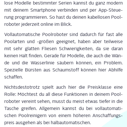
lo­se Model­le bestimm­ter Seri­en kannst du ganz modern
mit dei­nem Smart­phone ver­bin­den und per App-Steue­
rung pro­gram­mie­ren. So hast du dei­nen kabel­lo­sen Pool­
ro­bo­ter jeder­zeit online im Blick.
Voll­au­to­ma­ti­sche Pool­ro­bo­ter sind dadurch für fast alle
Poo­lar­ten und ‑grö­ßen geeig­net, haben aber teil­wei­se
mit sehr glat­ten Flie­sen Schwie­rig­kei­ten, da sie dar­an
kei­nen Halt fin­den. Gera­de für Model­le, die auch die Wän­
de und die Was­ser­li­nie säu­bern kön­nen, ein Pro­blem.
Spe­zi­el­le Bürs­ten aus Schaum­stoff kön­nen hier Abhil­fe
schaffen.
Nichts­des­to­trotz spielt auch hier die Preis­klas­se eine
Rol­le: Möch­test du all die­se Funk­tio­nen in dei­nem Pool­
ro­bo­ter ver­eint sehen, musst du meist etwas tie­fer in die
Tasche grei­fen. All­ge­mein kannst du bei voll­au­to­ma­ti­
schen Pool­rei­ni­gern von einem höhe­ren Anschaf­fungs­
preis aus­ge­hen als bei halbautomatischen.