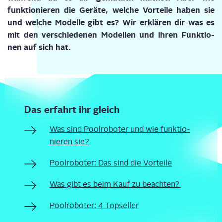
funk
tio
nie
ren die Gerä
te, wel
che Vor
tei
le haben sie
und wel
che Model
le gibt es? Wir erklä­ren dir was es
mit den ver­schie­de­nen Model­len und ihren Funk­tio­
nen auf sich hat.
Das erfahrt ihr gleich
Was sind Pool­ro­bo­ter und wie funk­tio­
nie­ren sie?
Pool­ro­bo­ter: Das sind die Vorteile
Was gibt es beim Kauf zu beachten?
Pool­ro­bo­ter: 4 Topseller