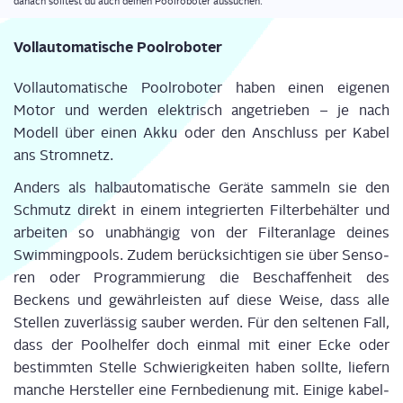
danach soll­test du auch dei­nen Pool­ro­bo­ter aussuchen.
Voll­au­to­ma­ti­sche Poolroboter
Voll­au­to­ma­ti­sche Pool­ro­bo­ter haben einen eige­nen
Motor und wer­den elek­trisch ange­trie­ben – je nach
Modell über einen Akku oder den Anschluss per Kabel
ans Stromnetz.
Anders als halb­au­to­ma­ti­sche Gerä­te sam­meln sie den
Schmutz direkt in einem inte­grier­ten Fil­ter­be­häl­ter und
arbei­ten so unab­hän­gig von der Fil­ter­an­la­ge dei­nes
Swim­ming­pools. Zudem berück­sich­ti­gen sie über Sen­so­
ren oder Pro­gram­mie­rung die Beschaf­fen­heit des
Beckens und gewähr­leis­ten auf die­se Wei­se, dass alle
Stel­len zuver­läs­sig sau­ber wer­den. Für den sel­te­nen Fall,
dass der Pool­hel­fer doch ein­mal mit einer Ecke oder
bestimm­ten Stel­le Schwie­rig­kei­ten haben soll­te, lie­fern
man­che Her­stel­ler eine Fern­be­die­nung mit. Eini­ge kabel­