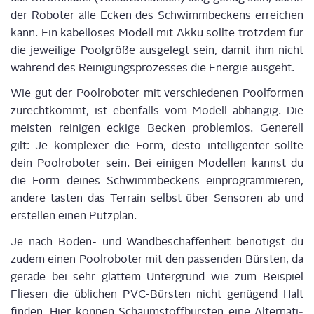
der Robo­ter alle Ecken des Schwimm­be­ckens errei­chen
kann. Ein kabel­lo­ses Modell mit Akku soll­te trotz­dem für
die jewei­li­ge Pool­grö­ße aus­ge­legt sein, damit ihm nicht
wäh­rend des Rei­ni­gungs­pro­zes­ses die Ener­gie ausgeht.
Wie gut der Pool­ro­bo­ter mit ver­schie­de­nen Pool­for­men
zurecht­kommt, ist eben­falls vom Modell abhän­gig. Die
meis­ten rei­ni­gen ecki­ge Becken pro­blem­los. Gene­rell
gilt: Je kom­ple­xer die Form, des­to intel­li­gen­ter soll­te
dein Pool­ro­bo­ter sein. Bei eini­gen Model­len kannst du
die Form dei­nes Schwimm­be­ckens ein­pro­gram­mie­ren,
ande­re tas­ten das Ter­rain selbst über Sen­so­ren ab und
erstel­len einen Putzplan.
Je nach Boden- und Wand­be­schaf­fen­heit benö­tigst du
zudem einen Pool­ro­bo­ter mit den pas­sen­den Bürs­ten, da
gera­de bei sehr glat­tem Unter­grund wie zum Bei­spiel
Flie­sen die übli­chen PVC-Bürs­ten nicht genü­gend Halt
fin­den. Hier kön­nen Schaum­stoff­bürs­ten eine Alter­na­ti­