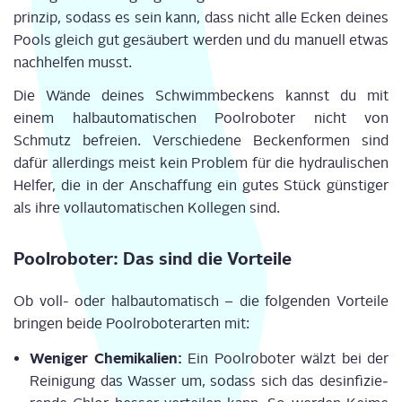
prin­zip, sodass es sein kann, dass nicht alle Ecken dei­nes
Pools gleich gut gesäu­bert wer­den und du manu­ell etwas
nach­hel­fen musst.
Die Wän­de dei­nes Schwimm­be­ckens kannst du mit
einem halb­au­to­ma­ti­schen Pool­ro­bo­ter nicht von
Schmutz befrei­en. Ver­schie­de­ne Becken­for­men sind
dafür aller­dings meist kein Pro­blem für die hydrau­li­schen
Hel­fer, die in der Anschaf­fung ein gutes Stück güns­ti­ger
als ihre voll­au­to­ma­ti­schen Kol­le­gen sind.
Pool­ro­bo­ter: Das sind die Vorteile
Ob voll- oder halb­au­to­ma­tisch – die fol­gen­den Vor­tei­le
brin­gen bei­de Pool­ro­bo­ter­ar­ten mit:
Weni­ger Che­mi­ka­li­en:
Ein Pool­ro­bo­ter wälzt bei der
Rei­ni­gung das Was­ser um, sodass sich das des­in­fi­zie­