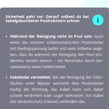
Sicher­heit geht vor: Dar­auf soll­test du bei
kabel­ge­bun­de­nen Pool­ro­bo­tern achten
Wäh­rend der Rei­ni­gung nicht im Pool sein:
Auch
wenn die meis­ten voll­au­to­ma­ti­schen Pool­ro­bo­ter
mit Nied­rig­span­nung lau­fen und vie­le Anbie­ter ange­
ben, dass du wäh­rend der Rei­ni­gung den Pool pro­
blem­los nut­zen kannst – ein Rest­ri­si­ko durch bei­
spiels­wei­se einen Defekt bleibt.
Kabel­sa­lat ver­mei­den:
Bei der Rei­ni­gung der Ober­
flä­chen unter Was­ser wech­selt dein Pool­ro­bo­ter
häu­fig die Rich­tung, das Kabel kann sich daher
schnell ver­dre­hen oder sogar ver­kno­ten. Ein Kabel
mit Ver­dreh­schutz (Swi­vel) ver­hin­dert das.