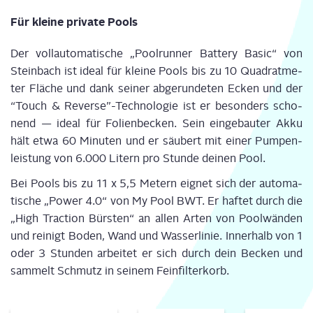
Für klei­ne pri­va­te Pools
Der voll­au­to­ma­ti­sche „Pool­run­ner Bat­tery Basic“ von
Stein­bach ist ide­al für klei­ne Pools bis zu 10 Qua­drat­me­
ter Flä­che und dank sei­ner abge­run­de­ten Ecken und der
“Touch & Reverse”-Technologie ist er beson­ders scho­
nend — ide­al für Foli­en­be­cken. Sein ein­ge­bau­ter Akku
hält etwa 60 Minu­ten und er säu­bert mit einer Pum­pen­
leis­tung von 6.000 Litern pro Stun­de dei­nen Pool.
Bei Pools bis zu 11 x 5,5 Metern eig­net sich der auto­ma­
ti­sche „Power 4.0“ von My Pool BWT. Er haf­tet durch die
„High Trac­tion Bürs­ten“ an allen Arten von Pool­wän­den
und rei­nigt Boden, Wand und Was­ser­li­nie. Inner­halb von 1
oder 3 Stun­den arbei­tet er sich durch dein Becken und
sam­melt Schmutz in sei­nem Feinfilterkorb.