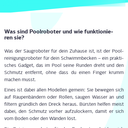
Was sind Pool­ro­bo­ter und wie funk­tio­nie­
ren sie?
Was der Saug­ro­bo­ter für dein Zuhau­se ist, ist der Pool­
rei­ni­gungs­ro­bo­ter für dein Schwimm­be­cken – ein prak­ti­
sches Gad­get, das im Pool sei­ne Run­den dreht und den
Schmutz ent­fernt, ohne dass du einen Fin­ger krumm
machen musst.
Eines ist dabei allen Model­len gemein: Sie bewe­gen sich
auf Rau­pen­bän­dern oder Rol­len, sau­gen Was­ser an und
fil­tern gründ­lich den Dreck her­aus. Bürs­ten hel­fen meist
dabei, den Schmutz vor­her auf­zu­lo­ckern, damit er sich
vom Boden oder den Wän­den löst.