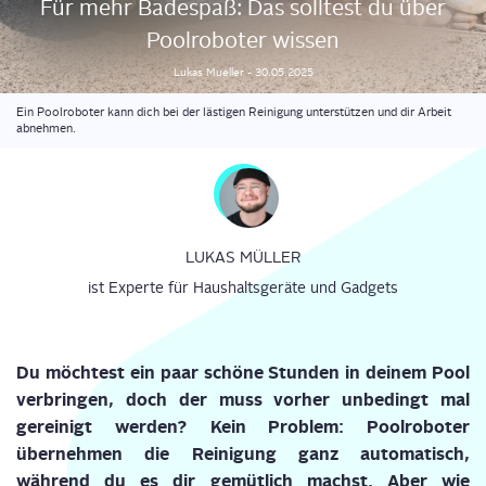
Für mehr Bade­spaß: Das soll­test du über
Pool­ro­bo­ter wissen
Lukas
Mueller
-
30.05.2025
Ein Poolroboter kann dich bei der lästigen Reinigung unterstützen und dir Arbeit
abnehmen.
LUKAS MÜLLER
ist Experte für Haushaltsgeräte und Gadgets
Du möch
test ein paar schö
ne Stun
den in dei
nem Pool
ver
brin
gen, doch der muss vor
her unbe
dingt mal
gerei
nigt wer
den? Kein Pro
blem: Pool
ro
bo
ter
über
neh
men die Rei
ni
gung ganz auto
ma
tisch,
wäh
rend du es dir gemüt
lich machst. Aber wie