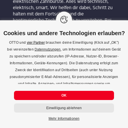
elektrischen Zahnbürste. Alles wird technisch,
elektrisch, smart. Wir helfen dir dabei, Schritt zu
halten mit dem Fortschritt und die
kontinuierliche Technisierung zu verstehen. Bei
UPDATED findest du praxisnahe Lösungen, die
keine Fachkenntnisse voraussetzen. Egal, ob die
Cookies und andere Technologien erlauben?
Spülmaschine streikt, der WLAN-Router wild
OTTO und
vier Partner
brauchen deine Einwilligung (Klick auf „OK”)
blinkt oder du bei der Einrichtung deines neuen
bei vereinzelten
Datennutzungen
, um Informationen auf deinem Gerät
Smartphones nicht weiterkommst – unsere
zu speichern und/oder abzurufen (IP-Adresse, Nutzer-ID, Browser-
Redakteur*innen bieten dir in ausführlichen
Informationen, Geräte-Kennungen). Die Datennutzung erfolgt zum
Ratgebern und leicht verständlichen Praxistipps
genau die Hilfe, die du gerade suchst.
Zweck der Identifikation auf Drittseiten (auch unter Nutzung
pseudonymisierter E-Mail-Adressen), für personalisierte Anzeigen
und Inhalte, Anzeigen- und Inhaltsmessungen sowie um
Erkenntnisse über Zielgruppen und Produktentwicklungen zu
OK
gewinnen. Mehr Infos zur Einwilligung (inkl. Widerrufsmöglichkeit)
und zu Einstellungsmöglichkeiten gibt’s jederzeit
hier
. Mit Klick auf
Einwilligung ablehnen
den Button "Einwilligung ablehnen" kannst du deine Einwilligung
jederzeit ablehnen.
Mehr Informationen
KON­TAKT