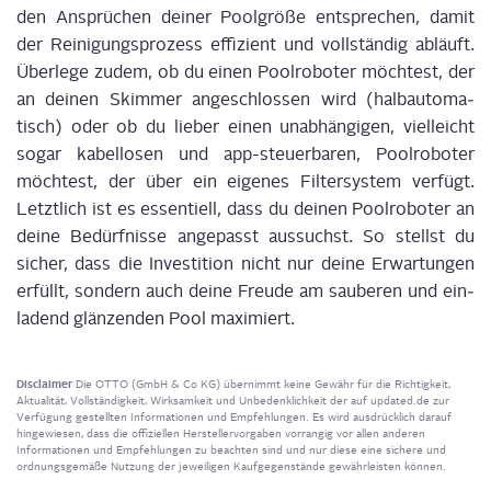
den Ansprü­chen dei­ner Pool­grö­ße ent­spre­chen, damit
der Rei­ni­gungs­pro­zess effi­zi­ent und voll­stän­dig abläuft.
Über­le­ge zudem, ob du einen Pool­ro­bo­ter möch­test, der
an dei­nen Skim­mer ange­schlos­sen wird (halb­au­to­ma­
tisch) oder ob du lie­ber einen unab­hän­gi­gen, viel­leicht
sogar kabel­lo­sen und app-steu­er­ba­ren, Pool­ro­bo­ter
möch­test, der über ein eige­nes Fil­ter­sys­tem ver­fügt.
Letzt­lich ist es
essen­ti­ell
, dass du dei­nen Pool­ro­bo­ter an
dei­ne Bedürf­nis­se ange­passt aus­suchst. So stellst du
sicher, dass die Inves­ti­ti­on nicht nur dei­ne Erwar­tun­gen
erfüllt, son­dern auch dei­ne Freu­de am sau­be­ren und ein­
la­dend glän­zen­den Pool maximiert.
Disclaimer
Die OTTO (GmbH & Co KG) übernimmt keine Gewähr für die Richtigkeit,
Aktualität, Vollständigkeit, Wirksamkeit und Unbedenklichkeit der auf updated.de zur
Verfügung gestellten Informationen und Empfehlungen. Es wird ausdrücklich darauf
hingewiesen, dass die offiziellen Herstellervorgaben vorrangig vor allen anderen
Informationen und Empfehlungen zu beachten sind und nur diese eine sichere und
ordnungsgemäße Nutzung der jeweiligen Kaufgegenstände gewährleisten können.