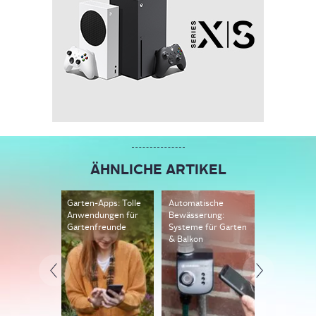
ÄHNLICHE ARTIKEL
Garten-Apps: Tolle
Automatische
Mähroboter
Anwendungen für
Bewässerung:
Begrenzung
Gartenfreunde
Systeme für Garten
Darauf kom
& Balkon