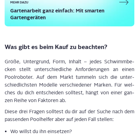
MEHR DAZU
Gar­ten­ar­beit ganz ein­fach: Mit smar­ten
Gartengeräten
Was gibt es beim Kauf zu beachten?
Grö­ße, Unter­grund, Form, Inhalt – jedes Schwimm­be­
cken stellt unter­schied­li­che Anfor­de­run­gen an einen
Pool­ro­bo­ter. Auf dem Markt tum­meln sich die unter­
schied­lichs­ten Model­le ver­schie­de­ner Mar­ken. Für wel­
ches du dich ent­schei­den soll­test, hängt von einer gan­
zen Rei­he von Fak­to­ren ab.
Die­se drei Fra­gen soll­test du dir auf der Suche nach dem
pas­sen­den Pool­hel­fer aber auf jeden Fall stellen:
Wo willst du ihn einsetzen?