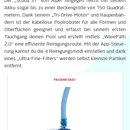
Der „Scu­ba S1“ von Aiper hin­ge­gen reicht mit sei­nem
Akku sogar bis zu einer Becken­grö­ße von 150 Qua­drat­
me­tern. Dank sei­nem „Tri-Dri­ve-Motor“ und Rau­pen­bän­
dern ist der kabel­lo­se Pool­ro­bo­ter für alle For­men und
Ober­flä­chen geeig­net und erfasst bei sei­nem ers­ten
Tauch­gang dei­nen Pool und erstellt mit­tels „Wave­Path
2.0“ eine effi­zi­en­te Rei­ni­gungs­rou­te. Mit der App-Steue­
rung kannst du die 4 Rei­ni­gungs­mo­di ein­stel­len und dank
eines „Ultra-Fine-Fil­ters“ wer­den selbst kleins­te Par­ti­kel
entfernt.
PAS­SEND DAZU