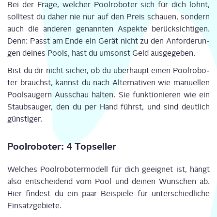
Bei der Fra­ge, wel­cher Pool­ro­bo­ter sich für dich lohnt,
soll­test du daher nie nur auf den Preis schau­en, son­dern
auch die ande­ren genann­ten Aspek­te berück­sich­ti­gen.
Denn: Passt am Ende ein Gerät nicht zu den Anfor­de­run­
gen dei­nes Pools, hast du umsonst Geld ausgegeben.
Bist du dir nicht sicher, ob du über­haupt einen Pool­ro­bo­
ter brauchst, kannst du nach Alter­na­ti­ven wie manu­el­len
Pool­sau­gern Aus­schau hal­ten. Sie funk­tio­nie­ren wie ein
Staub­sauger, den du per Hand führst, und sind deut­lich
günstiger.
Pool­ro­bo­ter: 4 Topseller
Wel
ches Pool
ro
bo
ter
mo
dell für dich gee­ig
net ist, hängt
also ent
sch­ei
dend vom Pool und dei
nen Wün
schen ab.
Hier fin
dest du ein paar Bei
spie
le für unter
schied
li
che
Ein­satz­ge­bie­te.