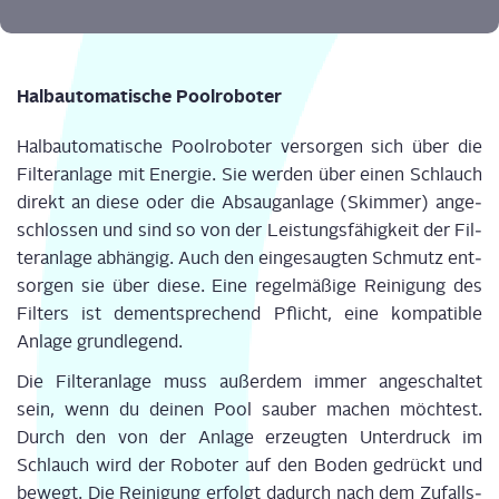
Halb­au­to­ma­ti­sche Poolroboter
Halb­au­to­ma­ti­sche Pool­ro­bo­ter ver­sor­gen sich über die
Fil­ter­an­la­ge mit Ener­gie. Sie wer­den über einen Schlauch
direkt an die­se oder die Absaug­an­la­ge (Skim­mer) ange­
schlos­sen und sind so von der Leis­tungs­fä­hig­keit der Fil­
ter­an­la­ge abhän­gig. Auch den ein­ge­saug­ten Schmutz ent­
sor­gen sie über die­se. Eine regel­mä­ßi­ge Rei­ni­gung des
Fil­ters ist dem­entspre­chend Pflicht, eine kom­pa­ti­ble
Anla­ge grundlegend.
Die Fil­ter­an­la­ge muss außer­dem immer ange­schal­tet
sein, wenn du dei­nen Pool sau­ber machen möch­test.
Durch den von der Anla­ge erzeug­ten Unter­druck im
Schlauch wird der Robo­ter auf den Boden gedrückt und
bewegt. Die Rei­ni­gung erfolgt dadurch nach dem Zufalls­