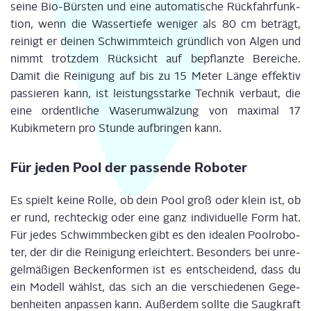
sei­ne Bio-Bürs­ten und eine auto­ma­ti­sche Rück­fahr­funk­
ti­on, wenn die Was­ser­tie­fe weni­ger als 80 cm beträgt,
rei­nigt er dei­nen Schwimm­teich gründ­lich von Algen und
nimmt trotz­dem Rück­sicht auf bepflanz­te Berei­che.
Damit die Rei­ni­gung auf bis zu 15 Meter Län­ge effek­tiv
pas­sie­ren kann, ist leis­tungs­star­ke Tech­nik ver­baut, die
eine ordent­li­che Waser­um­wäl­zung von maxi­mal 17
Kubik­me­tern pro Stun­de auf­brin­gen kann.
Für jeden Pool der pas­sen­de Roboter
Es spielt kei­ne Rol­le, ob dein Pool groß oder klein ist, ob
er rund, recht­eckig oder eine ganz indi­vi­du­el­le Form hat.
Für jedes Schwimm­be­cken gibt es den idea­len Pool­ro­bo­
ter, der dir die Rei­ni­gung erleich­tert. Beson­ders bei unre­
gel­mä­ßi­gen Becken­for­men ist es ent­schei­dend, dass du
ein Modell wählst, das sich an die ver­schie­de­nen Gege­
ben­hei­ten anpas­sen kann.
Außer­dem soll­te die Saug­kraft