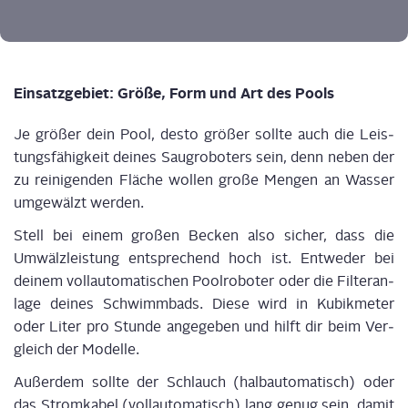
Ein­satz­ge­biet: Grö­ße, Form und Art des Pools
Je grö­ßer dein Pool, des­to grö­ßer soll­te auch die Leis­
tungs­fä­hig­keit dei­nes Saug­ro­bo­ters sein, denn neben der
zu rei­ni­gen­den Flä­che wol­len gro­ße Men­gen an Was­ser
umge­wälzt werden.
Stell bei einem gro­ßen Becken also sicher, dass die
Umwälz­leis­tung ent­spre­chend hoch ist. Ent­we­der bei
dei­nem voll­au­to­ma­ti­schen Pool­ro­bo­ter oder die Fil­ter­an­
la­ge dei­nes Schwimm­bads. Die­se wird in Kubik­me­ter
oder Liter pro Stun­de ange­ge­ben und hilft dir beim Ver­
gleich der Modelle.
Außer­dem soll­te der Schlauch (halb­au­to­ma­tisch) oder
das Strom­ka­bel (voll­au­to­ma­tisch) lang genug sein, damit