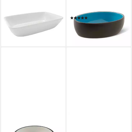
Futternapf Ersatznapf für
Futternapf Diner Colour aqua
Meshidai Siam weiß
for Cats
(1)
8,69 €
23,99 €
lieferbar in 4 Wochen
lieferbar - in 2-3 Werktagen bei dir
WOLTERS
WOLTERS
Futternapf Diner Colour
Napf Gohan Ersatznapf
ab 7,83 €
schwarz/weiß