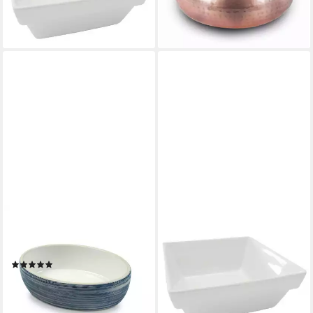
lieferbar - in 2-3 Werktagen bei dir
lieferbar - in 2-3 Werktagen bei dir
WOLTERS
WOLTERS
Futternapf Diner Stone for
Futternapf Ersatznapf für
Cats blau
Meshidai weiß
(1)
ab 8,49 €
ab 22,09 €
lieferbar in 4 Wochen
lieferbar - in 8-10 Werktagen bei
dir