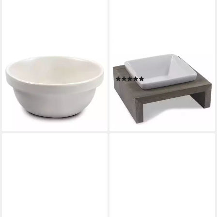
WOLTERS
WOLTERS
Futternapf Ersatznapf für
Futternapf Futterstation
Gohan
Meshidai Einzelnapf True grau
(2)
ab 8,69 €
ab 25,79 €
lieferbar - in 3-4 Werktagen bei dir
lieferbar - in 8-10 Werktagen bei
dir