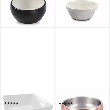
lieferbar - in 2-3 Werktagen bei dir
ab 17,59 €
lieferbar - in 8-10 Werktagen bei
dir
REPLUS
WOLTERS
Futternapf Ersatznapf, für
Futternapf Diner Steel Kupfer
Meshidai, weiß, Keramik
gehämmert
(1)
(2)
ab 7,67 €
ab 38,99 €