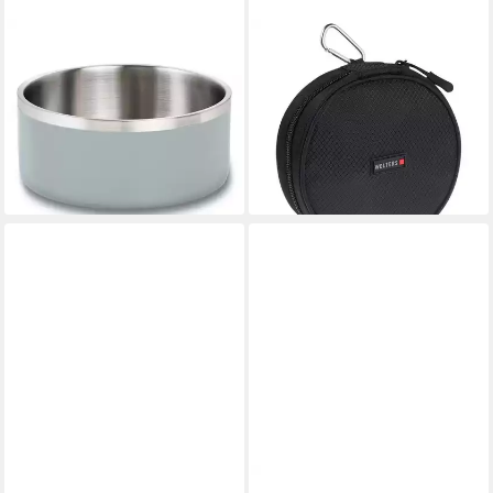
WOLTERS
WOLTERS
Napf Linea Hundenapf
Reisenapf Reisenapf Travel
ab 12,99 €
Duo schwarz
lieferbar - in 2-3 Werktagen bei dir
ab 22,99 €
lieferbar - in 8-10 Werktagen bei
dir
WOLTERS
WOLTERS