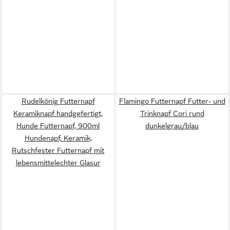
Rudelkönig Futternapf
Flamingo Futternapf Futter- und
Keramiknapf handgefertigt,
Trinknapf Cori rund
Hunde Futternapf, 900ml
dunkelgrau/blau
Hundenapf, Keramik,
Rutschfester Futternapf mit
lebensmittelechter Glasur