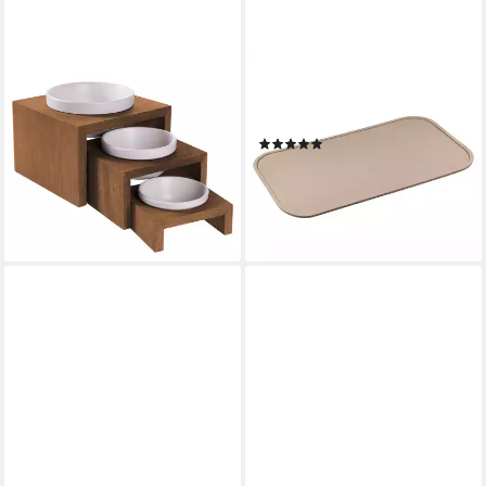
WOLTERS
WOLTERS
Futternapf Gohan Einzelnapf
Napfunterlage Napfunterlage
teak
Rainbow beige
(1)
ab 27,59 €
ab 20,29 €
lieferbar in 4 Wochen
lieferbar - in 8-10 Werktagen bei
dir
+4