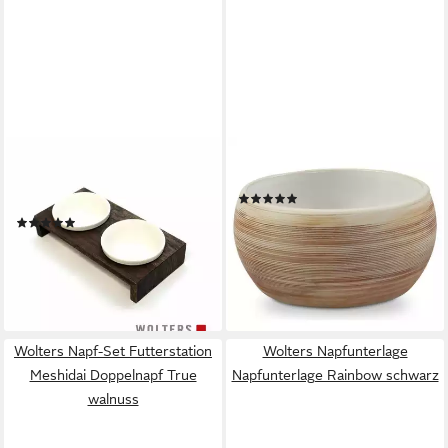
WOLTERS
WOLTERS
Napf-Set Gohan Doppelnapf
Futternapf Diner Stone braun
(1)
walnuss
ab 17,59 €
(1)
lieferbar - in 8-10 Werktagen bei
ab 41,39 €
dir
lieferbar - in 8-10 Werktagen bei
dir
Wolters Napf-Set Futterstation
Wolters Napfunterlage
Meshidai Doppelnapf True
Napfunterlage Rainbow schwarz
walnuss