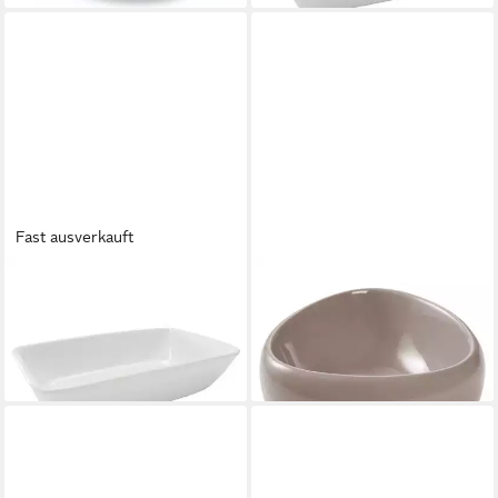
Fast ausverkauft
WOLTERS
WOLTERS
Futternapf Ersatznapf für
Futternapf Miyabi Einzelnapf
Siam
braun glossy
9,19 €
ab 19,79 €
lieferbar in 4 Wochen
lieferbar - in 3-4 Werktagen bei dir