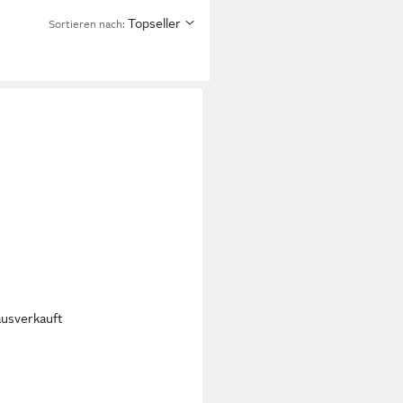
Topseller
Sortieren nach:
ausverkauft
MINGO
e-Halsband Halsband Saba
e