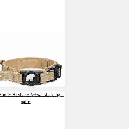
KIMAU
e-Halsband Hundehalsband
isch Handgriff Air-Tag Halter
0 €
rbar - in 3-4 Werktagen bei dir
Hunde-Halsband Schweißhalsung –
natur