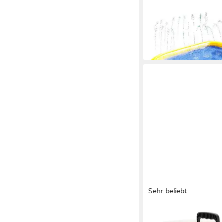
Hundepool Hundepool
20,99 €
UVP
24,99 €
-16%
lieferbar - in 3-4 Werktag
Sehr beliebt
BEEZTEES
Tiertransportbox Tra