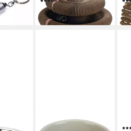
(13)
15,89 €
ab 4
lieferbar - in 8-10 Werktagen bei dir
liefe
en bei dir
BEEZTEES
BEE
f Economic
Futternapf Meerschweinchen-Napf
Krat
Frinca Keramik grau/mint