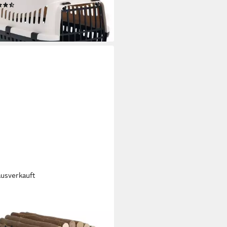
(34)
8,29 €
rbar - in 9-11 Werktagen bei dir
ausverkauft
ZTEES
ntiertunnel Nager Weidenbrücke
st