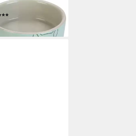
ernapf Meerschweinchen-Napf
ca Keramik grau/mint
(1)
 €
rbar - in 8-10 Werktagen bei dir
ZTEES
ntierkäfig Kaninchenstall Baldo