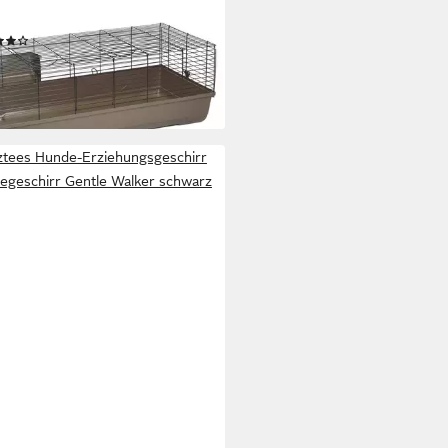
ka
(5)
3,99 €
UVP
99,99 €
rbar in 2 Wochen
tees Hunde-Erziehungsgeschirr
egeschirr Gentle Walker schwarz