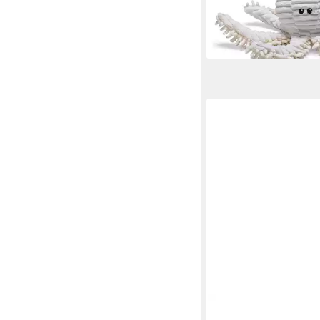
ab 10,78 €
12,99 €
-17%
lieferbar - in 3-4 Werktag
BEEZTEES