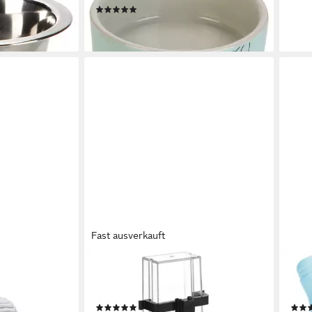
16,6
(1)
liefe
3,79 €
en bei dir
lieferbar - in 8-10 Werktagen bei dir
Fast ausverkauft
BEEZTEES
BEE
spielzeug Eco
Vogeltränke Vogeltränke für Sittiche
Wass
schwarz
für 
(1)