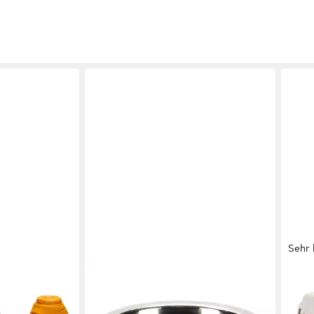
Sehr 
BEEZTEES
BEE
lasche Nel aus
Futternapf Hundenapf Economic
Tier
Edelstahl
Gyps