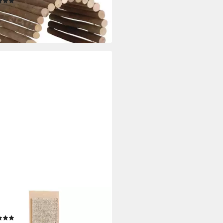
(7)
,49 €
rbar - in 9-11 Werktagen bei dir
ZTEES
zbrett Kratzbrett Jumbo Sisal
(1)