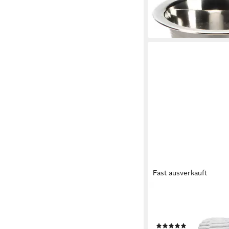
ab 1,69 €
lieferbar - in 3-4 Werktag
Fast ausverkauft
BEEZTEES
Tierkuscheltier Hunde
Octopus Okki
(2)