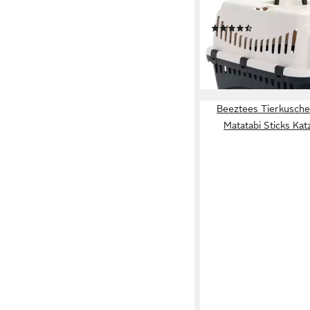
Gypsy creme/anthrazi
(34)
ab 18,29 €
lieferbar - in 9-11 Werkta
Beeztees Tierkusche
Matatabi Sticks Ka