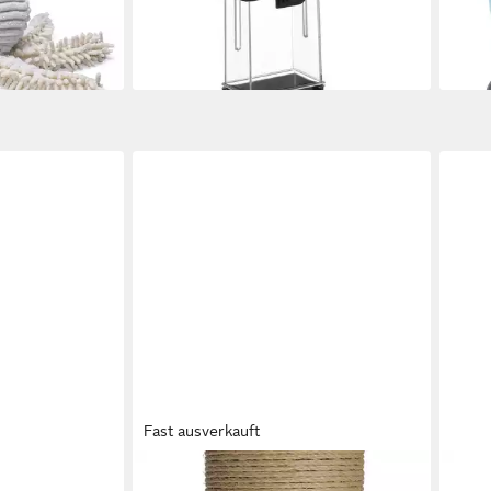
6,99 €
ab 3
lieferbar - in 8-10 Werktagen bei dir
liefe
en bei dir
Fast ausverkauft
BEEZTEES
BEE