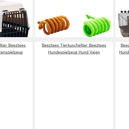
t für Katzen
Springfeder Lilo aus Plüsch
mok
2,79 €
ab 8
lieferbar - in 3-4 Werktagen bei dir
gen bei dir
-16%
liefe
ltier Beeztees
Beeztees Tierkuscheltier Beeztees
Beez
tzenspielzeug
Hundespielzeug Hund Vajen
Hund