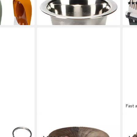
ab 1,69 €
ab 1
lieferbar - in 3-4 Werktagen bei dir
liefe
en bei dir
Fast 
BEEZTEES
BEE
eug
Tier-Intelligenzspielzeug
Klei
licht Mouse
Kratzspielzeug Loet aus Karton
Fore