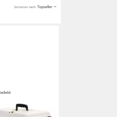
Topseller
Sortieren nach:
beliebt
ZTEES
transportbox Transportbox
y creme/anthrazit für Katzen