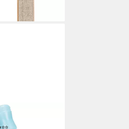
9 €
rbar - in 3-4 Werktagen bei dir
ZTEES
erspender Hunde Trinkflasche
unterwegs inkl. Gürtel 0.25 l
(1)