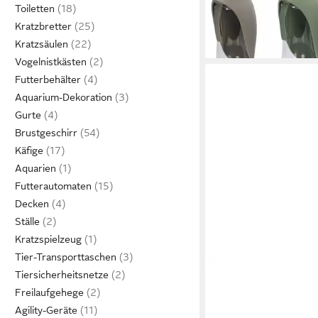
22,69 €
Toiletten
UVP
26,99 €
Kratzbretter
-16%
lieferbar - in 7-9 Werktag
Kratzsäulen
Vogelnistkästen
Futterbehälter
Aquarium-Dekoration
Gurte
Brustgeschirr
Käfige
Aquarien
Futterautomaten
Decken
Ställe
Kratzspielzeug
Tier-Transporttaschen
BEEZTEES
Tiersicherheitsnetze
Tier-Intelligenzspielz
Freilaufgehege
Katzenspielzeug Laser
Agility-Geräte