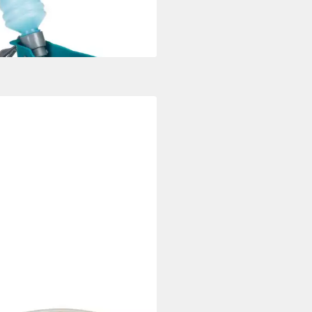
,19 €
rbar - in 9-11 Werktagen bei dir
ZTEES