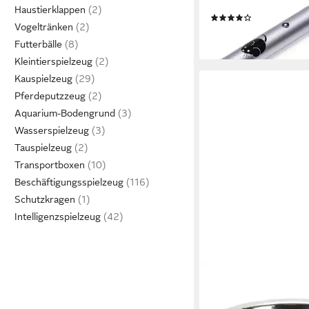
silber
Haustierklappen
(4)
Vogeltränken
7,19 €
lieferbar - in 7-9 Werktag
Futterbälle
Kleintierspielzeug
Kauspielzeug
Pferdeputzzeug
Aquarium-Bodengrund
Wasserspielzeug
Tauspielzeug
Transportboxen
Beschäftigungsspielzeug
Schutzkragen
Intelligenzspielzeug
BEEZTEES
Futternapf Hundenap
Edelstahl