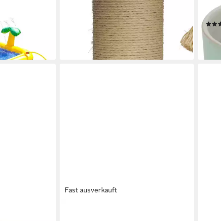
 Palmy gelb
Ersatz-Kratzbaumstamm Sisalstamm
Futt
natur für Kratzbaum Ramiro taupe
Frin
ab 33,59 €
UVP
39,99 €
3,79
en bei dir
-16%
liefe
lieferbar - in 3-4 Werktagen bei dir
Fast ausverkauft
BEEZTEES
BEE
nsportbox
Tierkuscheltier Katzenspielzeug
Klei