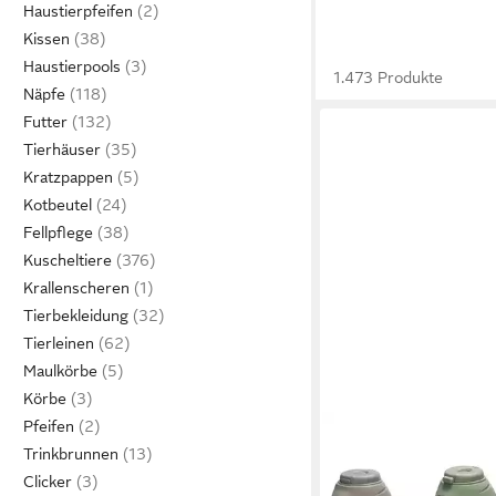
Haustierpfeifen
Kissen
Haustierpools
1.473 Produkte
Näpfe
Futter
Tierhäuser
Kratzpappen
Kotbeutel
Fellpflege
Kuscheltiere
Krallenscheren
Tierbekleidung
Tierleinen
Maulkörbe
Körbe
Pfeifen
BEEZTEES
Trinkbrunnen
Wasserspender Trinkf
Clicker
Silikon