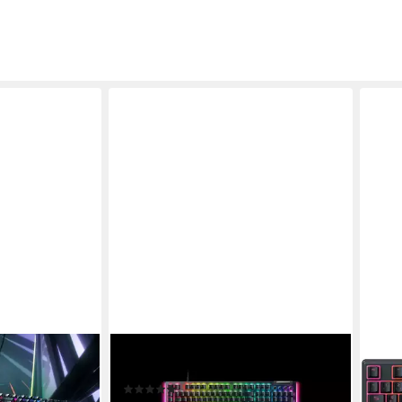
RAZER
RAZ
tatur
BlackWidow V4 DE Tastatur
Orna
(9)
Tast