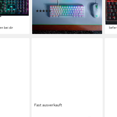
Gaming-Tastatur
DE G
(3)
ab 88,99 €
ab 9
€
UVP
139,99 €
-36%
-12%
en bei dir
lieferbar - in 1-2 Werktagen bei dir
liefe
Fast ausverkauft
RAZER
RAZ