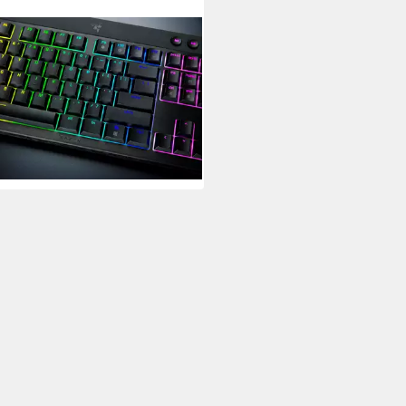
ER
kWidow V4 Low Profile
rSpeed Gaming-Tastatur
84,73 €
 €
mtl. in 12 Raten
rbar - in 1-2 Werktagen bei dir