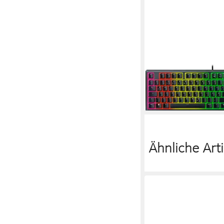
RAZER
Ornata V3 QWERTZ – 
Handballenauflage Ga
(Low-Profile, Razer M
Membran-Switches (kl
99,00 €
lieferbar - in 4-5 Werktag
Ähnliche Arti