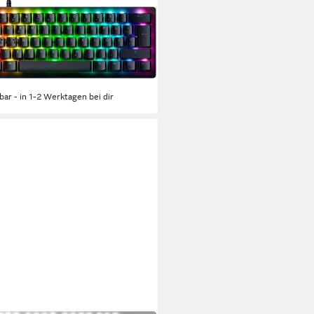
sman V3 Pro Mini DE Layout
ng-Tastatur
(1)
93,15 €
UVP
209,99 €
 €
mtl. in 12 Raten
rbar - in 1-2 Werktagen bei dir