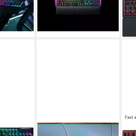
ab 123,45 €
 €
UVP
190,00 €
11,27 €
mtl. in 12 Raten
ab 7
-35%
en bei dir
-22
lieferbar - in 1-2 Werktagen bei dir
liefe
Fast 
RAZER
RAZ
ün Switch - DE
Huntsman Mini Mercury Edt.(P)
Blac