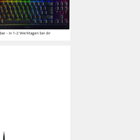
aming-Tastatur
(25)
6,30 €
UVP
109,99 €
rbar - in 1-2 Werktagen bei dir
ER