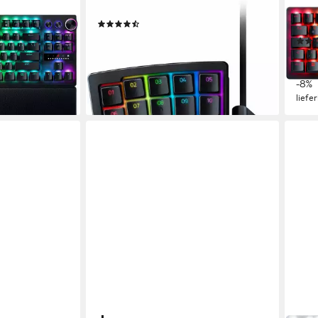
z Tenkeyless
Tartarus V2 Gaming-Tastatur
Hunt
(32)
Gami
ab 89,80 €
9 €
lieferbar - in 1-2 Werktagen bei dir
ab 1
17,64
-8%
en bei dir
liefe