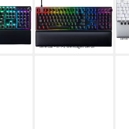
RAZER
RAZ
z (Volle
Huntsman V2 - Optical Sound Switch
Pro 
ur
Tastatur
Tast
(5)
9 €
ab 189,19 €
ab 1
UVP
199,99 €
17,28 €
mtl. in 12 Raten
14,4
liefe
-5%
en bei dir
lieferbar - in 1-2 Werktagen bei dir