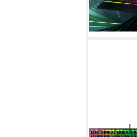
ab 74,50 €
UVP
100,00
-26%
lieferbar - in 1-2 Werktag
RAZER
BlackWidow V4 X - Gr