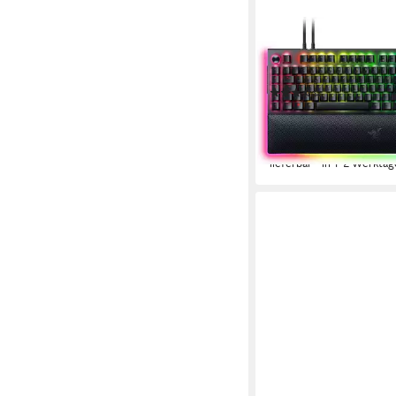
RAZER
BlackWidow V4 Pro G
Gaming-Tastatur
(3)
ab 237,84 €
UVP
269,9
21,72 €
mtl. in 12 Raten
-12%
lieferbar - in 1-2 Werktag