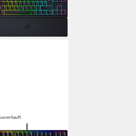
(2)
0,38 €
UVP
89,99 €
%
rbar - in 1-2 Werktagen bei dir
ausverkauft
ER
kwidow V3 Tenkeyless - Green -