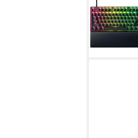
RAZER
Huntsman V3 Pro 8KH
Größe) Gaming-Tastat
ab 251,09 €
UVP
279,9
12,47 €
mtl. in 24 Raten
-10%
lieferbar - in 1-2 Werktag