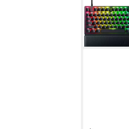
Huntsman V3 Pro 8KH
Gaming-Tastatur
ab 229,97 €
UVP
249,9
21,00 €
mtl. in 12 Raten
-8%
lieferbar - in 1-2 Werktag