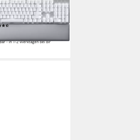
ER
Type Ultra ergonomische
atur
(3)
57,88 €
2 €
mtl. in 12 Raten
rbar - in 1-2 Werktagen bei dir