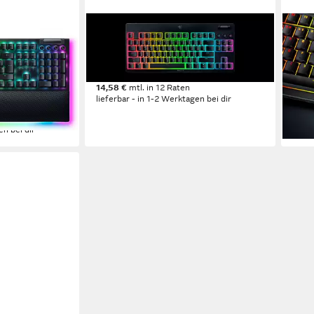
RAZER
RAZ
reen Switch
BlackWidow V4 Low Profile TKL
Blac
HyperSpeed Gaming-Tastatur
Hype
ab 159,66 €
ab 1
9 €
14,58 €
mtl. in 12 Raten
16,87
lieferbar - in 1-2 Werktagen bei dir
liefe
en bei dir