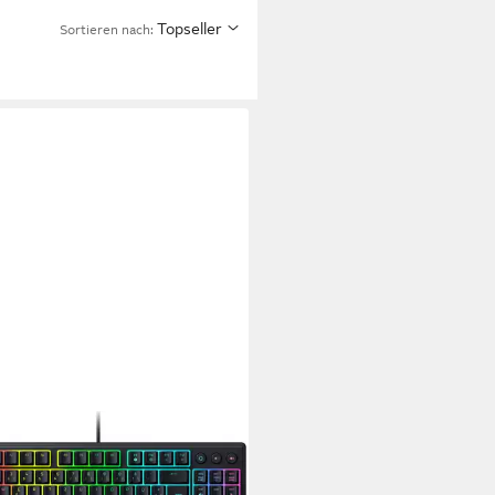
Topseller
Sortieren nach:
ER
ta V3 Tenkeyless Gaming-
atur