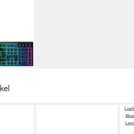
Clicky, RGB,
ming-Tastatur
echa-
ickend)
en bei dir
kel
Logi
Blue
Layo