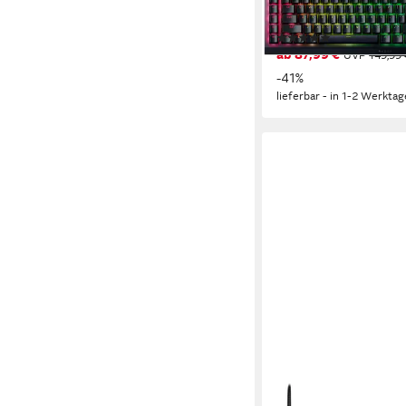
Tastatur
(4)
ab 87,99 €
UVP
149,99 
-41%
lieferbar - in 1-2 Werktag
RAZER