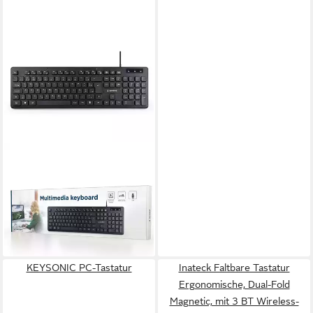
GEMBIRD
KB-MCH-04-DE Tastatur (12
praktische Hotkeys)
18,49 €
lieferbar - in 4-5 Werktagen bei dir
KEYSONIC PC-Tastatur
Inateck Faltbare Tastatur
Ergonomische, Dual-Fold
Magnetic, mit 3 BT Wireless-