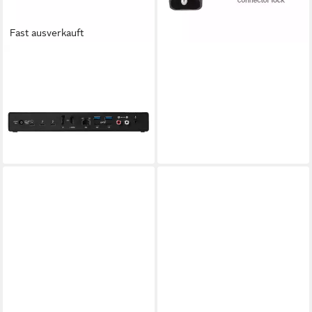
Fast ausverkauft
SONNET
Apple-Tastatur (Echo 21
Thunderbolt 5 SuperDock -
Apple Zubehör)
679,00 €
19,71 €
mtl. in 48 Raten
lieferbar - in 3-4 Werktagen bei dir