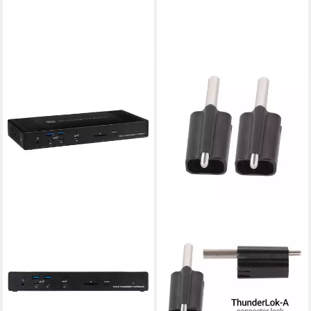
SONNET
Apple-Tastatur (ThunderLok-
A 2er Pack - Apple Zubehör)
24,00 €
lieferbar - in 3-4 Werktagen bei dir