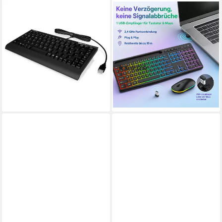
KEYSONIC
GOLDSTERN-TECH
ACK-595C+ (US)
Wireless-Tastatur (Kabelloses
Kabelgebunden Tastatur US-
Tastatur-Maus-Set mit RGB,
Englisch, QWERTY Schwarz
USB-C, 2,4 GHz
Tastatur (PS2-Anschluss)
Funkverbindung)
(2)
ab 35,94 €
39,99 €
UVP
79,99 €
lieferbar - in 2-3 Werktagen bei dir
-50%
lieferbar - in 3-4 Werktagen bei dir