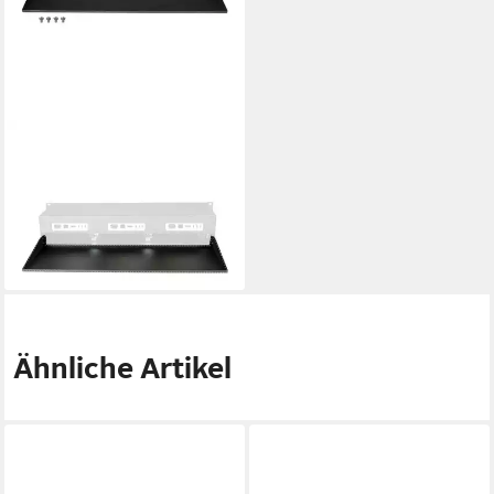
SONNET
Apple-Tastatur (RackMac mini
(2024) Accessory Tray -
Apple Zubehör)
69,00 €
lieferbar - in 3-4 Werktagen bei dir
Ähnliche Artikel