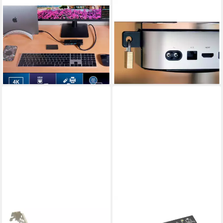
SONNET
SONNET
Laptop-Dockingstation Sonnet
Halterung MacCuff mini
Echo 6 USB-C Multi Hub,
(2024), (für M4- Computer-
Dockingstation
Adapter
109,00 €
65,00 €
9,96 €
mtl. in 12 Raten
lieferbar - in 3-4 Werktagen bei dir
lieferbar - in 3-4 Werktagen bei dir
SONNET
SONNET
Apple-Tastatur (Thunderbolt
Apple-Tastatur (Thunderbolt