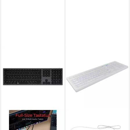
KEYSONIC
Full-Size Hygiene-
Industrietastatur für