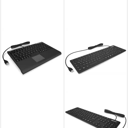
KEYSONIC
ACK-540U+ PC-Tastatur
ab 52,75 €
leider ausverkauft