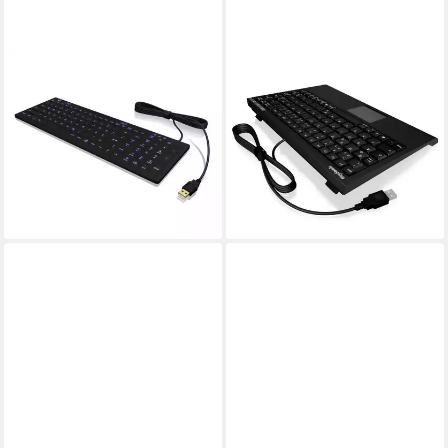
KEYSONIC
KEYSONIC
ICY BOX KSK-6031INEL PC-
ACK-540U+ (US)
Tastatur
Kabelgebunden Tastatur US-
ab 114,99 €
Englisch, QWERTY Schwarz
10,50 €
mtl. in 12 Raten
Tastatur
lieferbar - in 3-4 Werktagen bei dir
65,36 €
lieferbar - in 9-11 Werktagen bei
dir