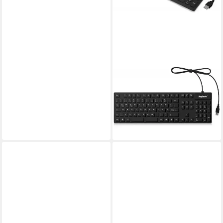
KEYSONIC
KSK-8030IN DE Tastatur
(Qwertz Layout, Deutsches
Layout, wasserdicht,
staubgeschützt, schwarz)
119,00 €
10,87 €
mtl. in 12 Raten
lieferbar - in 4-5 Werktagen bei dir