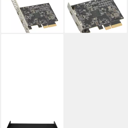
5 Upgrade Kit for Echo
5 Upgrade Kit for Echo III -
Express SE I/SE III - Apple)
Apple Zubehör)
299,00 €
299,00 €
14,85 €
mtl. in 24 Raten
14,85 €
mtl. in 24 Raten
lieferbar - in 3-4 Werktagen bei dir
lieferbar - in 3-4 Werktagen bei dir