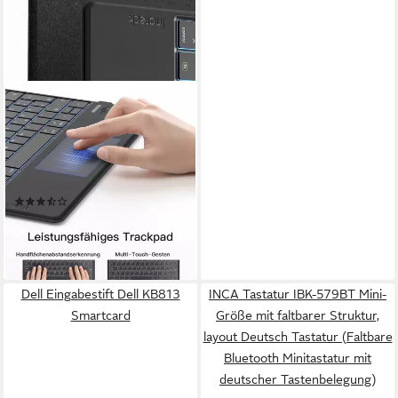
INATECK
Bluethooth Tastatur mit
Touchpad, mit 3 Bluetooth
Kanälen, AI-Funktion Tablet-
Tastatur (für Windows, iPad
(3)
OS, Android, iOS)
41,99 €
UVP
89,99 €
-53%
lieferbar - in 4-5 Werktagen bei dir
Dell Eingabestift Dell KB813
INCA Tastatur IBK-579BT Mini-
Smartcard
Größe mit faltbarer Struktur,
layout Deutsch Tastatur (Faltbare
Bluetooth Minitastatur mit
deutscher Tastenbelegung)