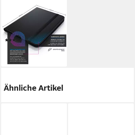
APLIC
Tablet-Tastatur (Bluetooth-
Keyboard, 9-10" Tablets
Kunstledercase für den
Transport)
(261)
24,95 €
UVP
39,99 €
-38%
lieferbar - in 2-3 Werktagen bei dir
Ähnliche Artikel