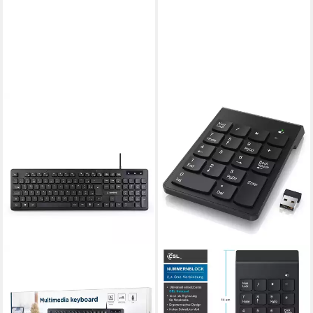
GEMBIRD
KB-MCH-04-DE Tastatur (12
praktische Hotkeys)
18,49 €