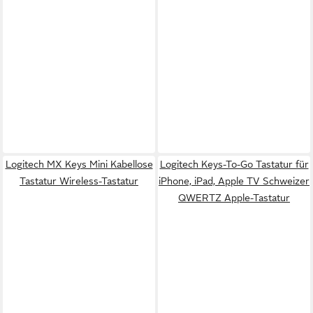
Logitech MX Keys Mini Kabellose
Logitech Keys-To-Go Tastatur für
Tastatur Wireless-Tastatur
iPhone, iPad, Apple TV Schweizer
QWERTZ Apple-Tastatur