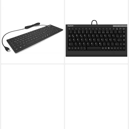
KEYSONIC
KEYSONIC
KSK-8030IN DE Tastatur
ACK-595C+ (US)
(Qwertz Layout, Deutsches
Kabelgebunden Tastatur US-
Layout, wasserdicht,
Englisch, QWERTY Schwarz
staubgeschützt, schwarz)
Tastatur (PS2-Anschluss)
117,00 €
55,14 €
lieferbar - in 4-5 Werktagen bei dir
lieferbar - in 9-11 Werktagen bei
dir