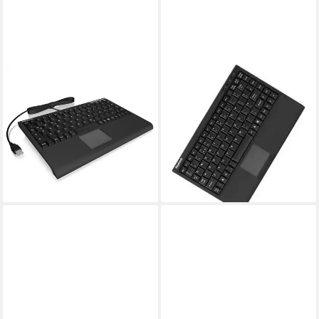
KEYSONIC
KEYSONIC
ACK-540U+ PC-Tastatur
ACK-540U+ (US)
66,74 €
Kabelgebunden Tastatur US-
lieferbar - in 3-4 Werktagen bei dir
Englisch, QWERTY Schwarz
Tastatur
65,36 €
lieferbar - in 9-11 Werktagen bei
dir