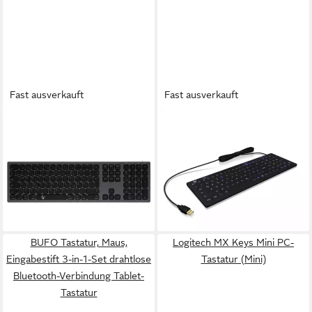
Fast ausverkauft
Fast ausverkauft
KEYSONIC
KEYSONIC
KSK-8023BTRF (DE)
ICY BOX KSK-6031INEL PC-
Kabellos, Bluetooth® Tastatur
Tastatur
120,85 €
Deutsch, QWERTZ Tastatur
lieferbar - in 9-11 Werktagen bei
(Wiederaufladbar)
dir
ab 49,94 €
lieferbar - in 2-3 Werktagen bei dir
BUFO Tastatur, Maus,
Logitech MX Keys Mini PC-
Eingabestift 3-in-1-Set drahtlose
Tastatur (Mini)
Bluetooth-Verbindung Tablet-
Tastatur