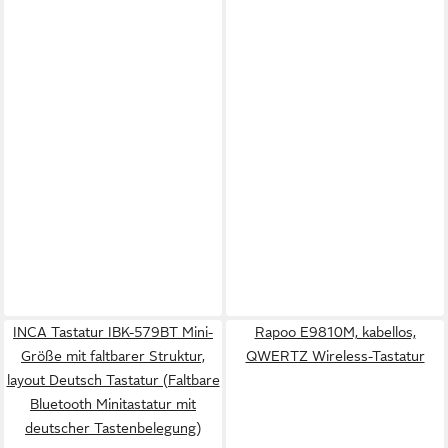
INCA Tastatur IBK-579BT Mini-
Rapoo E9810M, kabellos,
Größe mit faltbarer Struktur,
QWERTZ Wireless-Tastatur
layout Deutsch Tastatur (Faltbare
Bluetooth Minitastatur mit
deutscher Tastenbelegung)