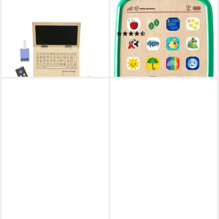
KIDS CONCEPT
BABY EINSTEIN
Lernspielzeug Laptop Kids
Lerntablet Baby Einstein,
Hub
Lerntablet
(21)
35,95 €
ab 22,30 €
UVP
29,99 €
lieferbar - in 2-3 Werktagen bei dir
-26%
lieferbar - in 3-4 Werktagen bei dir