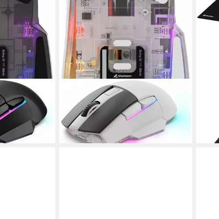
SHARKOON
SHA
1000 dpi)
SGM50W Maus (kabelgebunden, RF
Gami
Wireless)
Gami
ab 47,98 €
34,9
en bei dir
lieferbar - in 3-4 Werktagen bei dir
liefe