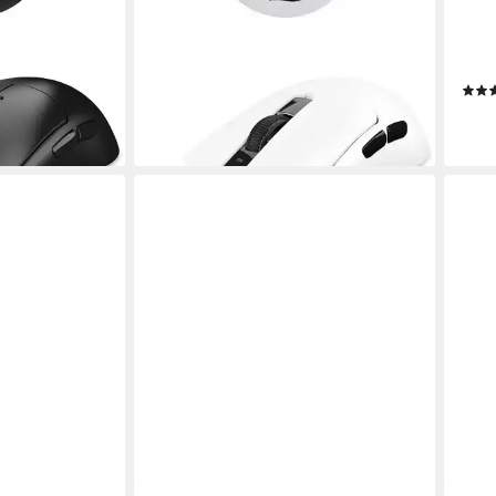
SHARKOON
SHA
 One, Gaming-
Sharkoon FIREGLIDER One, Gaming-
SHAR
Maus Maus (Funk)
ab 1
32,98 €
liefe
en bei dir
lieferbar - in 3-4 Werktagen bei dir