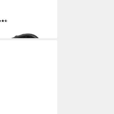
RKOON
K Force II Maus
(10)
7,88 €
rbar - in 3-4 Werktagen bei dir