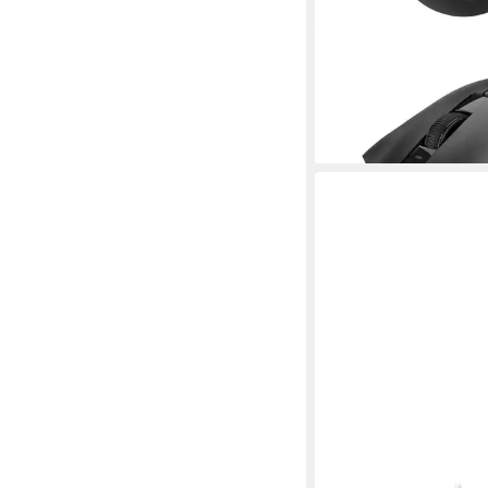
SHARKOON
Sharkoon FIREGLIDER
Maus Maus (Funk)
32,98 €
lieferbar - in 3-4 Werktag