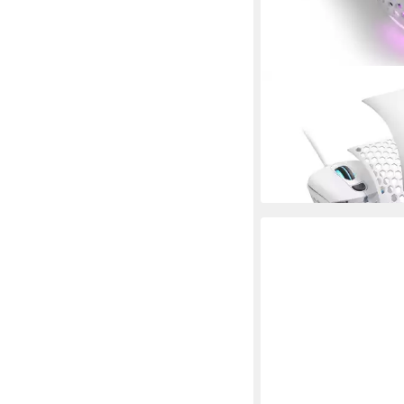
SHARKOON
Gaming-Maus
ab 34,30 €
lieferbar - in 2-3 Werktag