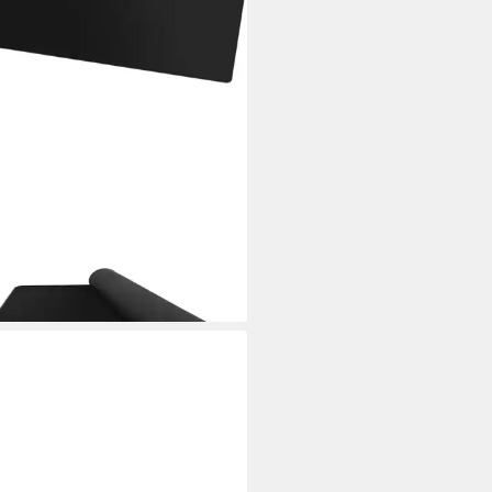
RKOON
ng Mauspad Sharkoon 1337 V2
ng Mat Big, Gaming-Mauspad
4 €
rbar - in 4-5 Werktagen bei dir