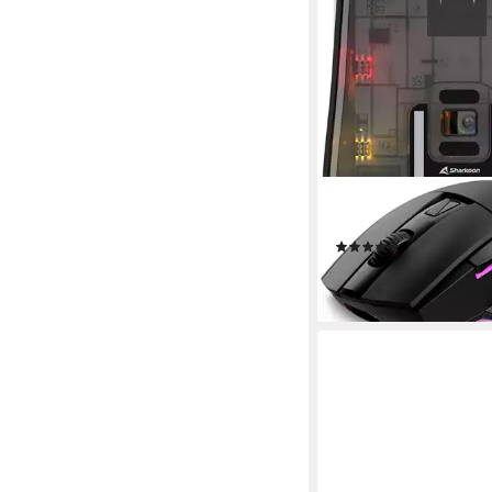
SHARKOON
SGM50W Maus (Funk, 
(1)
ab 47,98 €
lieferbar - in 3-4 Werktag