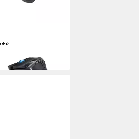
RKOON
ler SGM1 Maus
(2)
4,98 €
rbar - in 3-4 Werktagen bei dir