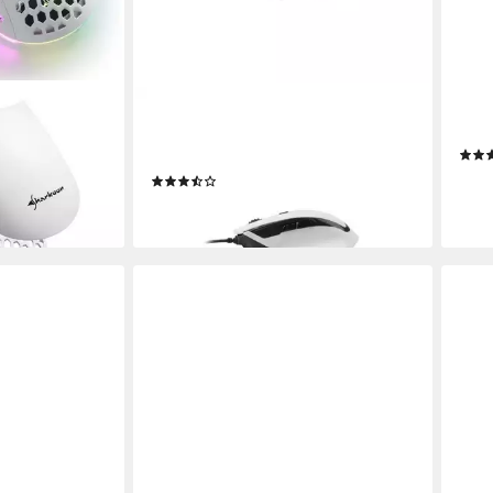
SHARKOON
SHA
SHARK Force II Maus
Skil
(kabelgebunden)
ab 4
en bei dir
(3)
liefe
ab 17,88 €
lieferbar - in 3-4 Werktagen bei dir